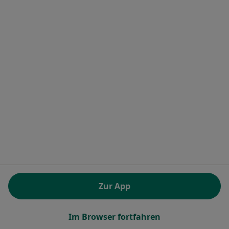
Heilwigstr. 115, Hamburg
•
Zu Google Maps
Zahnarztpraxis Dres.Thomsen & Kollegen (BAG)
Dieser Arzt bzw. diese Ärztin bietet keine Online-Terminbuchung an diesem Standort an.
Terminanfrage senden
M. Mattin Nekzai
Zur App
·
Mehr
Zahnarzt
172 Bewertungen
Im Browser fortfahren