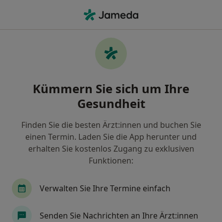
Ha
Zahnarzt • Groß Borstel, Hamburg, Hamburg
Filter & Sortierung
Zu Google Maps
Zahnärzte in Hamburg, Groß Borstel
Kümmern Sie sich um Ihre
Wie wir die Suchergebnisse sortieren
Gesundheit
Finden Sie die besten Ärzt:innen und buchen Sie
einen Termin. Laden Sie die App herunter und
erhalten Sie kostenlos Zugang zu exklusiven
Funktionen:
Verwalten Sie Ihre Termine einfach
Anzeige
Dr. med. dent. Martin Stoltenberg
Senden Sie Nachrichten an Ihre Ärzt:innen