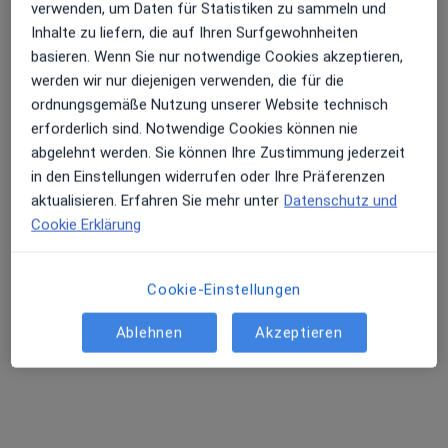
·
Mehr
Zahnärztin
verwenden, um Daten für Statistiken zu sammeln und
208 Bewertungen
Inhalte zu liefern, die auf Ihren Surfgewohnheiten
basieren. Wenn Sie nur notwendige Cookies akzeptieren,
werden wir nur diejenigen verwenden, die für die
Hofweg 27, Hamburg
•
Zu Google Maps
ordnungsgemäße Nutzung unserer Website technisch
Praxis Dr.med.dent. Ulrike Gössel Zahnärztin
erforderlich sind. Notwendige Cookies können nie
Dieser Arzt bzw. diese Ärztin bietet keine Online-Terminbuchung an diesem Standort an.
abgelehnt werden. Sie können Ihre Zustimmung jederzeit
in den Einstellungen widerrufen oder Ihre Präferenzen
Terminanfrage senden
aktualisieren. Erfahren Sie mehr unter
Datenschutz und
Cookie Erklärung
Cookie-Einstellungen
Ablehnen
Akzeptieren
Dr. Friedrich Korden Dr. Mareike Korden
(ehemals Kriszun) Dr. Stefan Hoyer