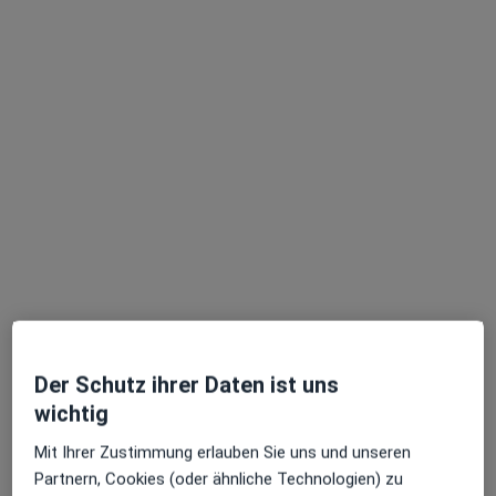
Zahnärztin
112 Bewertungen
Fabriciusstr. 25, Hamburg
•
Zu Google Maps
Praxis Dr.med.dent. Lena Aschendorff Zahnärztin
Dieser Arzt bzw. diese Ärztin bietet keine Online-Terminbuchung an diesem Standort an.
Terminanfrage senden
Der Schutz ihrer Daten ist uns
wichtig
Mit Ihrer Zustimmung erlauben Sie uns und unseren
Dr. med. dent. Ulrike Gössel
Partnern, Cookies (oder ähnliche Technologien) zu