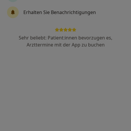
·
Mehr
Zahnarzt
33 Bewertungen
Erhalten Sie Benachrichtigungen
Kieler Str. 103, Bönningstedt
•
Zu Google Maps
Praxis Dr. Martin Stoltenberg Zahnarzt
Sehr beliebt: Patient:innen bevorzugen es,
Dieser Arzt bzw. diese Ärztin bietet keine Online-Terminbuchung an diesem Standort an.
Arzttermine mit der App zu buchen
Terminanfrage senden
Anzeige
Dr. med. dent. Jutta Kirschner