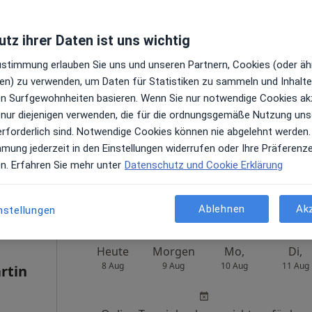
Heute
Morgen
Mo,
Di,
tz ihrer Daten ist uns wichtig
8 Aug
9 Aug
10 Aug
11 Aug
wru
Zustimmung erlauben Sie uns und unseren Partnern, Cookies (oder äh
en) zu verwenden, um Daten für Statistiken zu sammeln und Inhalte 
en
Online-Terminbuchung nicht verfügbar
ren Surfgewohnheiten basieren. Wenn Sie nur notwendige Cookies ak
 nur diejenigen verwenden, die für die ordnungsgemäße Nutzung uns
Terminanfrage senden
erforderlich sind. Notwendige Cookies können nie abgelehnt werden.
gle
mmung jederzeit in den Einstellungen widerrufen oder Ihre Präferenz
en. Erfahren Sie mehr unter
Datenschutz und Cookie Erklärung
Ablehnen
Ak
nstellungen
Heute
Morgen
Mo,
Di,
8 Aug
9 Aug
10 Aug
11 Aug
rtin