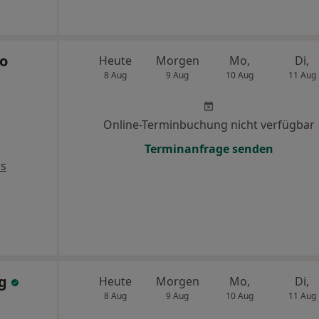
to
Heute
Morgen
Mo,
Di,
8 Aug
9 Aug
10 Aug
11 Aug
Online-Terminbuchung nicht verfügbar
Terminanfrage senden
ps
ng
Heute
Morgen
Mo,
Di,
8 Aug
9 Aug
10 Aug
11 Aug