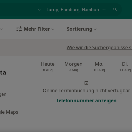
et, Erkrankung, Name
z.B. Berlin
Mehr Filter
Sortierung
Wie wir die Suchergebnisse s
Heute
Morgen
Mo,
Di,
8 Aug
9 Aug
10 Aug
11 Aug
tta
Online-Terminbuchung nicht verfügbar
gen
Telefonnummer anzeigen
le Maps