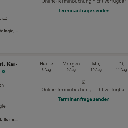
Online-Terminbuchung nicht verfügbar
Terminanfrage senden
gle
Zahnarztpraxis Dr. Sami Habibi, MSc Implantologie, Parodontologie
t. Kai-
Heute
Morgen
Mo,
Di,
n
8 Aug
9 Aug
10 Aug
11 Aug
en
Online-Terminbuchung nicht verfügbar
Terminanfrage senden
gle
Oralchirurgie an Hafen - Prof. Dr. Kai-Hendrik Bormann