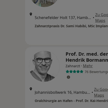
Zu Goo
Schenefelder Holt 137, Hamburg
•
Maps
Prof. Dr. med. den
Hendrik Borman
·
Mehr
Zahnarzt
76 Bewertung
Zu Goo
Johannisbollwerk 16, Hamburg
•
Maps