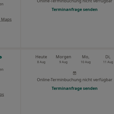
Online-Terminbuchung nicht verfügbar
en
Terminanfrage senden
e Maps
Heute
Morgen
Mo,
Di,
8 Aug
9 Aug
10 Aug
11 Aug
en
Online-Terminbuchung nicht verfügbar
Terminanfrage senden
ps