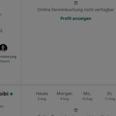
Online-Terminbuchung nicht verfügbar
n
Profil anzeigen
ps
ristina Jung
hnarzt
bibi
Heute
Morgen
Mo,
Di,
8 Aug
9 Aug
10 Aug
11 Aug
en