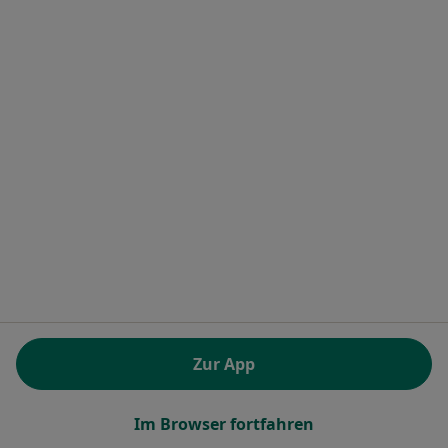
Tiergartenstr. 114, Hannover
•
Zu Google Maps
MVZ myDent Kirchrode
Dieser Arzt bzw. diese Ärztin bietet keine Online-Terminbuchung an diesem Standort an.
Terminanfrage senden
Jörg Meyer
Zur App
·
Mehr
Zahnarzt
9 Bewertungen
Im Browser fortfahren