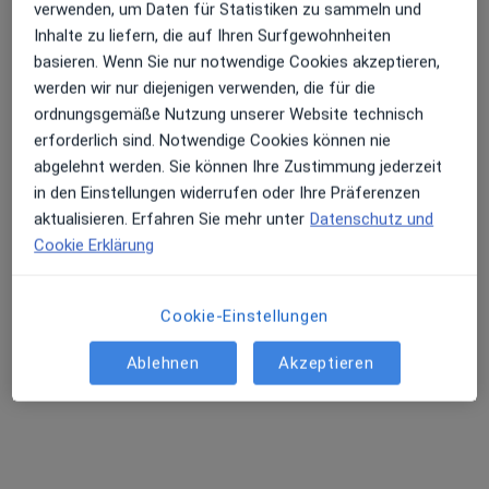
verwenden, um Daten für Statistiken zu sammeln und
Inhalte zu liefern, die auf Ihren Surfgewohnheiten
basieren. Wenn Sie nur notwendige Cookies akzeptieren,
werden wir nur diejenigen verwenden, die für die
ordnungsgemäße Nutzung unserer Website technisch
Dr. med. dent. Hartmut von
erforderlich sind. Notwendige Cookies können nie
Blanckenburg
abgelehnt werden. Sie können Ihre Zustimmung jederzeit
·
Mehr
Zahnarzt
in den Einstellungen widerrufen oder Ihre Präferenzen
90 Bewertungen
aktualisieren. Erfahren Sie mehr unter
Datenschutz und
Cookie Erklärung
Großer Hillen 10, Hannover
•
Zu Google Maps
Praxis Dr. Hartmut von Blanckenburg Zahnarzt
Cookie-Einstellungen
Dieser Arzt bzw. diese Ärztin bietet keine Online-Terminbuchung an diesem Standort an.
Ablehnen
Akzeptieren
Terminanfrage senden