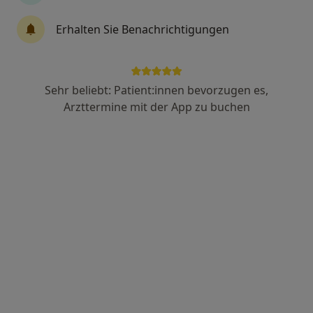
·
Mehr
Zahnarzt
173 Bewertungen
Erhalten Sie Benachrichtigungen
Adresse
Videosprechstunde
Sehr beliebt: Patient:innen bevorzugen es,
Arzttermine mit der App zu buchen
Hildesheimer Str. 98 b, Hannover
•
Zu Google Maps
hi.dent Z-MVZ GmbH
Dieser Arzt bzw. diese Ärztin bietet keine Online-Terminbuchung an diesem Standort an.
Terminanfrage senden