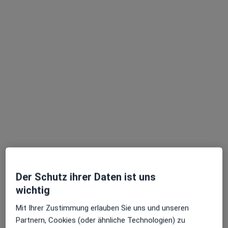
Jascha von Blanckenburg
·
Mehr
Zahnarzt
85 Bewertungen
Großer Hillen 10, Hannover
•
Zu Google Maps
zahnpraxis hannover dres. Pacha und von Blanckenburg
Dieser Arzt bzw. diese Ärztin bietet keine Online-Terminbuchung an diesem Standort an.
Terminanfrage senden
Der Schutz ihrer Daten ist uns
wichtig
Mit Ihrer Zustimmung erlauben Sie uns und unseren
Partnern, Cookies (oder ähnliche Technologien) zu