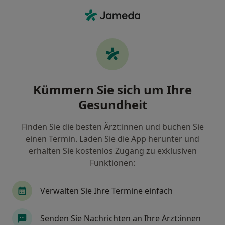
Ha
Zahnarzt • Kleefeld, Hannover, Niedersachsen
Filter & Sortierung
Zu Google Maps
Zahnärzte in Hannover, Kleefeld
Kümmern Sie sich um Ihre
Wie wir die Suchergebnisse sortieren
Gesundheit
Finden Sie die besten Ärzt:innen und buchen Sie
einen Termin. Laden Sie die App herunter und
erhalten Sie kostenlos Zugang zu exklusiven
Funktionen:
Verwalten Sie Ihre Termine einfach
Anzeige
Dr. med. dent. Marcel Janßen
Senden Sie Nachrichten an Ihre Ärzt:innen