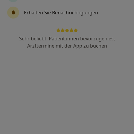
·
Mehr
Zahnärztin
49 Bewertungen
Erhalten Sie Benachrichtigungen
St.-Apern-Str. 17 - 21, Köln
•
Zu Google Maps
Smile Meets Design Dr. Niusha Barahmand Pour Zahnärztin
Sehr beliebt: Patient:innen bevorzugen es,
Dieser Arzt bzw. diese Ärztin bietet keine Online-Terminbuchung an diesem Standort an.
Arzttermine mit der App zu buchen
Terminanfrage senden
Anzeige
Dr. med. dent. Ruth Erbacher