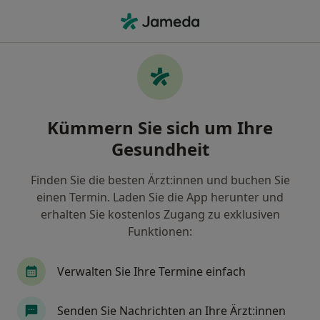
Ha
Zahnarzt • Hermülheim, Hürth, Nordrhein-Westfalen
Filter & Sortierung
Zu Google Maps
Zahnärzte in Hürth, Hermülheim
Kümmern Sie sich um Ihre
Wie wir die Suchergebnisse sortieren
Gesundheit
Finden Sie die besten Ärzt:innen und buchen Sie
einen Termin. Laden Sie die App herunter und
erhalten Sie kostenlos Zugang zu exklusiven
Funktionen:
Verwalten Sie Ihre Termine einfach
Anzeige
Dr. med. dent. Niusha Barahmand Pour
Senden Sie Nachrichten an Ihre Ärzt:innen