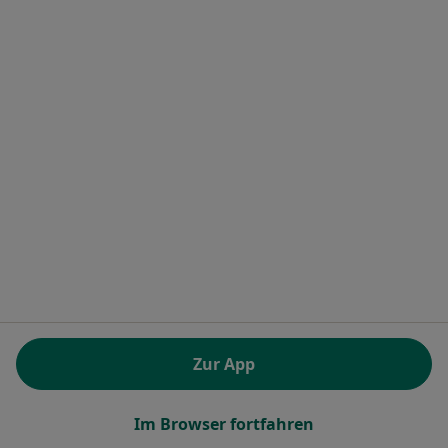
Terminanfrage senden
Frederik Friese
·
Mehr
Zahnarzt
36 Bewertungen
Zur App
Kaulardstr. 13-15, Hürth
•
Zu Google Maps
Praxis Dentetico Frederik Friese Zahnarzt
Im Browser fortfahren
Dieser Arzt bzw. diese Ärztin bietet keine Online-Terminbuchung an diesem Standort an.