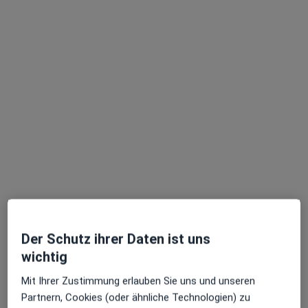
Zahnarzt
1 Bewertung
Dürener Str. 291-293, Köln
•
Zu Google Maps
Lieblings-Zahnarzt Köln-Lindenthal Dr. Nadine Holzer
Privatpraxis
Dieser Arzt bzw. diese Ärztin bietet keine Online-Terminbuchung an diesem Standort an.
Terminanfrage senden
Der Schutz ihrer Daten ist uns
wichtig
Mit Ihrer Zustimmung erlauben Sie uns und unseren
Partnern, Cookies (oder ähnliche Technologien) zu