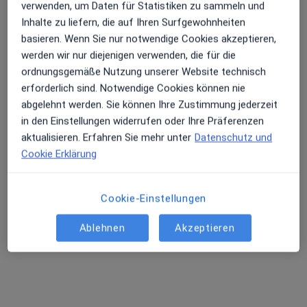
Dr. med. dent. Pascal Schumacher
verwenden, um Daten für Statistiken zu sammeln und
Inhalte zu liefern, die auf Ihren Surfgewohnheiten
·
Mehr
Zahnarzt, Kieferorthopäde
basieren. Wenn Sie nur notwendige Cookies akzeptieren,
319 Bewertungen
werden wir nur diejenigen verwenden, die für die
ordnungsgemäße Nutzung unserer Website technisch
Weißhausstr. 21, Köln
•
Zu Google Maps
erforderlich sind. Notwendige Cookies können nie
cologne smiles Dres. Jasmin Schumacher und Pascal Schumacher
abgelehnt werden. Sie können Ihre Zustimmung jederzeit
Dieser Arzt bzw. diese Ärztin bietet keine Online-Terminbuchung an diesem Standort an.
in den Einstellungen widerrufen oder Ihre Präferenzen
aktualisieren. Erfahren Sie mehr unter
Datenschutz und
Terminanfrage senden
Cookie Erklärung
Cookie-Einstellungen
Ablehnen
Akzeptieren