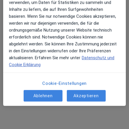
verwenden, um Daten für Statistiken zu sammeln und
Inhalte zu liefern, die auf Ihren Surfgewohnheiten
basieren. Wenn Sie nur notwendige Cookies akzeptieren,
werden wir nur diejenigen verwenden, die für die
ordnungsgemäße Nutzung unserer Website technisch
erforderlich sind. Notwendige Cookies können nie
abgelehnt werden. Sie können Ihre Zustimmung jederzeit
in den Einstellungen widerrufen oder Ihre Präferenzen
Vasiliki Chaidogianni
aktualisieren. Erfahren Sie mehr unter
Datenschutz und
·
Mehr
Zahnärztin
Cookie Erklärung
41 Bewertungen
Cookie-Einstellungen
Robert-Koch-Str. 17, Bergheim
•
Zu Google Maps
Zahnärzte in Bergheim MVZ GmbH
Ablehnen
Akzeptieren
Dieser Arzt bzw. diese Ärztin bietet keine Online-Terminbuchung an diesem Standort an.
Terminanfrage senden