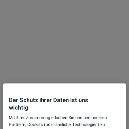
Mahla Farahi
·
Mehr
Zahnärztin
20 Bewertungen
Adresse 1
Adresse 2
Robert-Koch-Str. 17, Bergheim
•
Zu Google Maps
Zahnärzte in Bergheim MVZ GmbH
Privatpraxis
Der Schutz ihrer Daten ist uns
Dieser Arzt bzw. diese Ärztin bietet keine Online-Terminbuchung an diesem Standort an.
wichtig
Terminanfrage senden
Mit Ihrer Zustimmung erlauben Sie uns und unseren
Partnern, Cookies (oder ähnliche Technologien) zu