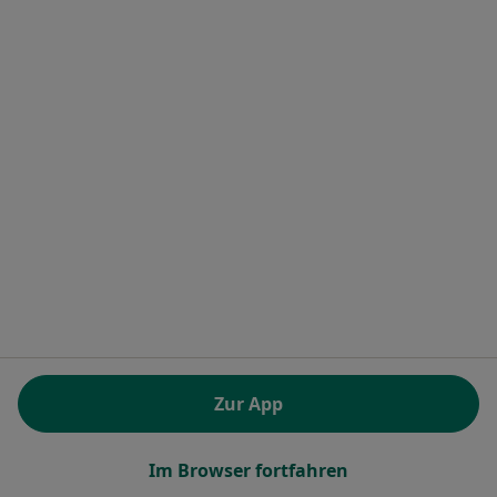
Robert-Koch-Str. 17, Bergheim
•
Zu Google Maps
Zahnärzte in Bergheim MVZ GmbH
Dieser Arzt bzw. diese Ärztin bietet keine Online-Terminbuchung an diesem Standort an.
Terminanfrage senden
Dr. med. dent. Michael Behrends
·
Mehr
Zahnarzt
Zur App
163 Bewertungen
Im Browser fortfahren