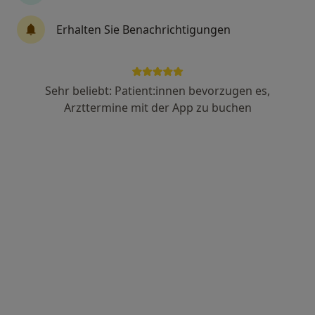
·
Mehr
Zahnärztin
92 Bewertungen
Erhalten Sie Benachrichtigungen
Homburger Str. 22, Köln
•
Zu Google Maps
Die Praxis für Zahnheilkunde Dr. Ruth Erbacher
Sehr beliebt: Patient:innen bevorzugen es,
Dieser Arzt bzw. diese Ärztin bietet keine Online-Terminbuchung an diesem Standort an.
Arzttermine mit der App zu buchen
Terminanfrage senden
Anzeige
Prof. Dr. Manfred Bender