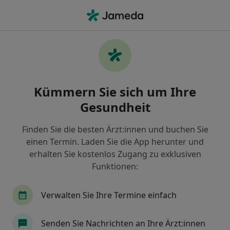
Ha
Zahnarzt • Oberaußem, Hürth, Nordrhein-Westfalen
Filter & Sortierung
Zu Google Maps
Zahnärzte in Hürth, Oberaußem
Kümmern Sie sich um Ihre
Wie wir die Suchergebnisse sortieren
Gesundheit
Finden Sie die besten Ärzt:innen und buchen Sie
einen Termin. Laden Sie die App herunter und
erhalten Sie kostenlos Zugang zu exklusiven
Funktionen:
Verwalten Sie Ihre Termine einfach
Anzeige
Dr. med. dent. Ruth Erbacher
Senden Sie Nachrichten an Ihre Ärzt:innen