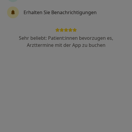
·
Mehr
Zahnarzt
20 Bewertungen
Erhalten Sie Benachrichtigungen
Kehler Str. 1, Rastatt
•
Zu Google Maps
Zahnärzte an der Murg Dr. Goldammer & Kollegen
Sehr beliebt: Patient:innen bevorzugen es,
Dieser Arzt bzw. diese Ärztin bietet keine Online-Terminbuchung an diesem Standort an.
Arzttermine mit der App zu buchen
Terminanfrage senden
Dr. med. dent. Ernst Hell
·
Mehr
Zahnarzt