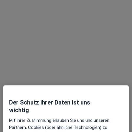
Zu Google
Großschneidersweg 2 a, Karlsruhe
•
Maps
Praxisklinik Dr. Bartsch
Dieser Arzt bzw. diese Ärztin bietet keine Online-Terminbuchung an diesem Standort an.
Terminanfrage senden
Der Schutz ihrer Daten ist uns
wichtig
Merle Stengel
Mit Ihrer Zustimmung erlauben Sie uns und unseren
Zahnärztin
Partnern, Cookies (oder ähnliche Technologien) zu