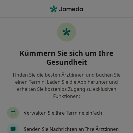
Ha
Zahnarzt • Hagsfeld, Karlsruhe, Baden-Württemberg
Filter & Sortierung
Zu Google Maps
Zahnärzte in Karlsruhe, Hagsfeld
Kümmern Sie sich um Ihre
Wie wir die Suchergebnisse sortieren
Gesundheit
Finden Sie die besten Ärzt:innen und buchen Sie
einen Termin. Laden Sie die App herunter und
erhalten Sie kostenlos Zugang zu exklusiven
Funktionen:
Verwalten Sie Ihre Termine einfach
Anzeige
Dr. med. dent. Stephan Goldammer
Senden Sie Nachrichten an Ihre Ärzt:innen