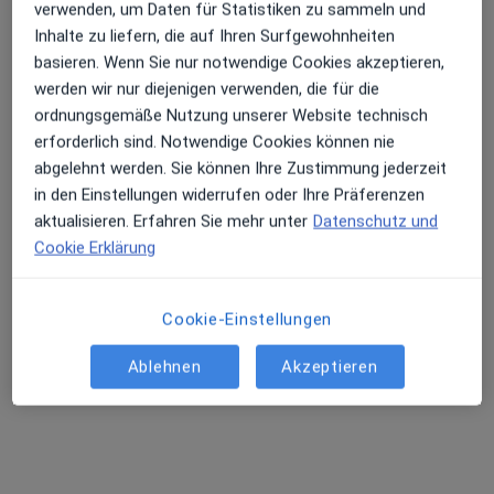
22 Bewertungen
verwenden, um Daten für Statistiken zu sammeln und
Inhalte zu liefern, die auf Ihren Surfgewohnheiten
basieren. Wenn Sie nur notwendige Cookies akzeptieren,
Ernst-Friedrich-Str. 1 a, Karlsruhe
•
Zu Google Maps
werden wir nur diejenigen verwenden, die für die
Praxis Dr.med.dent. Ernst Hell Zahnarzt
ordnungsgemäße Nutzung unserer Website technisch
Dieser Arzt bzw. diese Ärztin bietet keine Online-Terminbuchung an diesem Standort an.
erforderlich sind. Notwendige Cookies können nie
abgelehnt werden. Sie können Ihre Zustimmung jederzeit
Terminanfrage senden
in den Einstellungen widerrufen oder Ihre Präferenzen
aktualisieren. Erfahren Sie mehr unter
Datenschutz und
Cookie Erklärung
Cookie-Einstellungen
Ablehnen
Akzeptieren
Stephan Hardt
·
Mehr
Zahnarzt
104 Bewertungen