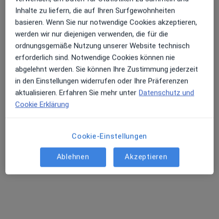
Inhalte zu liefern, die auf Ihren Surfgewohnheiten
basieren. Wenn Sie nur notwendige Cookies akzeptieren,
werden wir nur diejenigen verwenden, die für die
ordnungsgemäße Nutzung unserer Website technisch
Priv.-Doz. Dr. Dr. Nils Rohleder
erforderlich sind. Notwendige Cookies können nie
Zahnarzt, Mund-Kiefer-Gesichtschirurg, Oralchirurg
abgelehnt werden. Sie können Ihre Zustimmung jederzeit
20 Bewertungen
in den Einstellungen widerrufen oder Ihre Präferenzen
aktualisieren. Erfahren Sie mehr unter
Datenschutz und
Zu Google
Cookie Erklärung
Weilheimer Str. 9-11, Landsberg am Lech
•
Maps
Praxis Dr. Christian Mueller und PD Dr.Dr. Nils Rohleder
Cookie-Einstellungen
Dieser Arzt bzw. diese Ärztin bietet keine Online-Terminbuchung an diesem Standort an.
Ablehnen
Akzeptieren
Terminanfrage senden