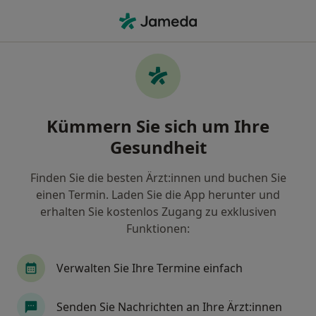
Ha
Zahnarzt • Neugablonz, Kaufbeuren, Bayern
Filter & Sortierung
Zu Google Maps
Zahnärzte in Kaufbeuren, Neugablonz
Kümmern Sie sich um Ihre
Wie wir die Suchergebnisse sortieren
Gesundheit
Finden Sie die besten Ärzt:innen und buchen Sie
einen Termin. Laden Sie die App herunter und
erhalten Sie kostenlos Zugang zu exklusiven
Funktionen:
Verwalten Sie Ihre Termine einfach
Jan Märkle
·
Mehr
Zahnarzt
Senden Sie Nachrichten an Ihre Ärzt:innen