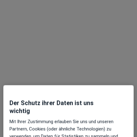
Reichenberger Str. 3, Kaufbeuren
•
Zu Google Maps
Dr. med. dent. Petko Petkov - Fachzahnarztpraxis für Oralchirurgie & allgemeine Zahnheilkunde
Dieser Arzt bzw. diese Ärztin bietet keine Online-Terminbuchung an diesem Standort an.
Terminanfrage senden
Ärzte und Heilberufler verfügbar
Diese Ärzte und Heilberufler befinden sich
außerhalb von Neugablonz, Kaufbeuren, Bayern in
Gebieten nahe Ihrer Suche.
Der Schutz ihrer Daten ist uns
wichtig
Mit Ihrer Zustimmung erlauben Sie uns und unseren
Partnern, Cookies (oder ähnliche Technologien) zu
verwenden, um Daten für Statistiken zu sammeln und