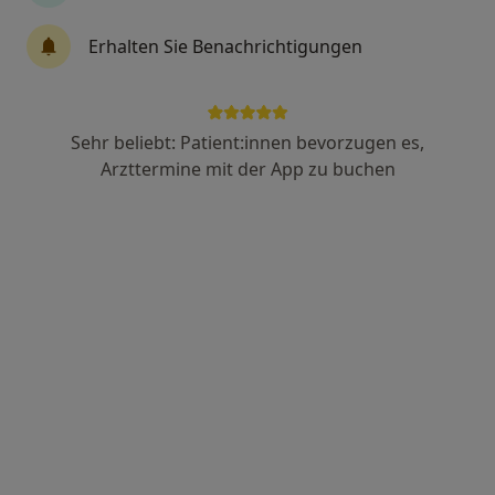
67 Bewertungen
Erhalten Sie Benachrichtigungen
Schelmenhofstr. 1 a, Kaufbeuren
•
Zu Google Maps
Zahnmedizin im Tower
Dieser Arzt bzw. diese Ärztin bietet keine Online-Terminbuchung an diesem Standort an.
Sehr beliebt: Patient:innen bevorzugen es,
Arzttermine mit der App zu buchen
Terminanfrage senden
Dr. med. dent. M.Sc. M.Sc. Martin Nemec
·
Mehr
Zahnarzt