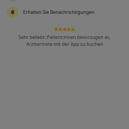
66 Bewertungen
Erhalten Sie Benachrichtigungen
Mainaustr. 142, Konstanz
•
Zu Google Maps
Zahnarztpraxis Dr. Carola Kerner
Dieser Arzt bzw. diese Ärztin bietet keine Online-Terminbuchung an diesem Standort an.
Sehr beliebt: Patient:innen bevorzugen es,
Arzttermine mit der App zu buchen
Terminanfrage senden
Pantea Tavakolian
·
Mehr
Zahnärztin
21 Bewertungen