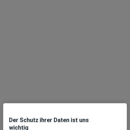
Dr. med. dent. Dirk Späth
·
Mehr
Zahnarzt
81 Bewertungen
Zu Google
Länderöschstr. 30, Friedrichshafen
•
Maps
Praxis Dr. Dirk Späth Zahnarzt
Dieser Arzt bzw. diese Ärztin bietet keine Online-Terminbuchung an diesem Standort an.
Terminanfrage senden
Der Schutz ihrer Daten ist uns
wichtig