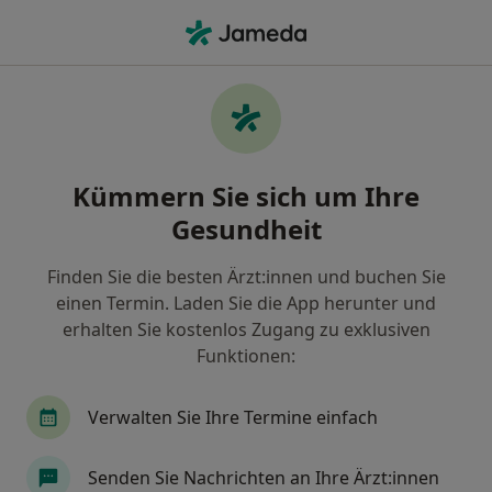
Ha
Zahnarzt • Dettingen, Konstanz, Baden-Württemberg
Filter & Sortierung
Zu Google Maps
Zahnärzte in Konstanz, Dettingen
Kümmern Sie sich um Ihre
Wie wir die Suchergebnisse sortieren
Gesundheit
Finden Sie die besten Ärzt:innen und buchen Sie
einen Termin. Laden Sie die App herunter und
erhalten Sie kostenlos Zugang zu exklusiven
Funktionen:
Verwalten Sie Ihre Termine einfach
Dr. med. dent. Carola Kerner
·
Mehr
Zahnärztin
Senden Sie Nachrichten an Ihre Ärzt:innen