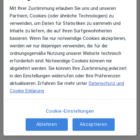
Mit Ihrer Zustimmung erlauben Sie uns und unseren
Partnern, Cookies (oder ähnliche Technologien) zu
verwenden, um Daten für Statistiken zu sammeln und
M.Sc. Volker Barth
Inhalte zu liefern, die auf Ihren Surfgewohnheiten
basieren. Wenn Sie nur notwendige Cookies akzeptieren,
·
Mehr
Zahnarzt
werden wir nur diejenigen verwenden, die für die
14 Bewertungen
ordnungsgemäße Nutzung unserer Website technisch
erforderlich sind. Notwendige Cookies können nie
In Wöhrden 8, Tuttlingen
•
Zu Google Maps
abgelehnt werden. Sie können Ihre Zustimmung jederzeit
Praxis Volker Barth Zahnarzt
in den Einstellungen widerrufen oder Ihre Präferenzen
Dieser Arzt bzw. diese Ärztin bietet keine Online-Terminbuchung an diesem Standort an.
aktualisieren. Erfahren Sie mehr unter
Datenschutz und
Cookie Erklärung
Terminanfrage senden
Cookie-Einstellungen
Andere Spezialisten in Ihrer Region
Ablehnen
Akzeptieren
Im Moment sind keine Plätze mehr frei. Schauen Sie