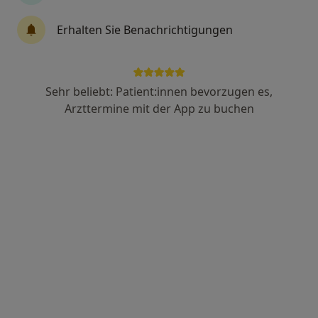
155 Bewertungen
Erhalten Sie Benachrichtigungen
Wiebelstraße 4A, Leipzig
•
Zu Google Maps
Praxis Carsten Huss Zahnarzt
Dieser Arzt bzw. diese Ärztin bietet keine Online-Terminbuchung an diesem Standort an.
Sehr beliebt: Patient:innen bevorzugen es,
Arzttermine mit der App zu buchen
Terminanfrage senden
Dr. med. dent. Andreas Huth
·
Mehr
Zahnarzt
437 Bewertungen