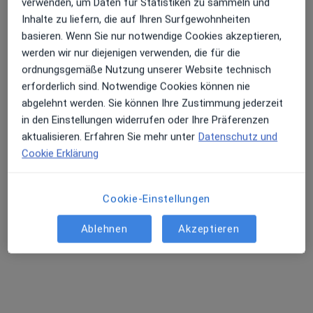
verwenden, um Daten für Statistiken zu sammeln und
Inhalte zu liefern, die auf Ihren Surfgewohnheiten
Adresse 1
Adresse 2
Adresse 3
basieren. Wenn Sie nur notwendige Cookies akzeptieren,
werden wir nur diejenigen verwenden, die für die
ordnungsgemäße Nutzung unserer Website technisch
Tschaikowskistr. 11, Leipzig
•
Zu Google Maps
erforderlich sind. Notwendige Cookies können nie
MVZ Dr. Scheiber & Kollegen Tschaikowskistrasse
abgelehnt werden. Sie können Ihre Zustimmung jederzeit
Dieser Arzt bzw. diese Ärztin bietet keine Online-Terminbuchung an diesem Standort an.
in den Einstellungen widerrufen oder Ihre Präferenzen
aktualisieren. Erfahren Sie mehr unter
Datenschutz und
Terminanfrage senden
Cookie Erklärung
Cookie-Einstellungen
Ablehnen
Akzeptieren
Dr. med. dent. Annette Knöfler