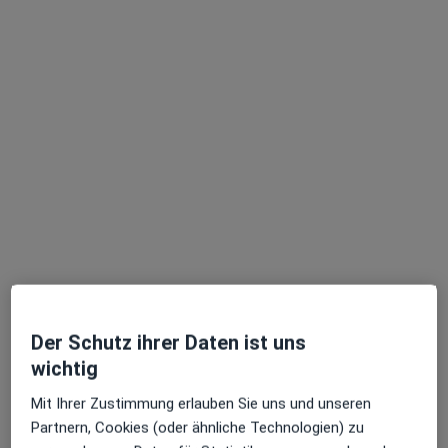
Johannisplatz 1, Leipzig
•
Zu Google Maps
MEDECO Zahnklinik Leipzig Praxis Andreas Huth Zahnarzt
Dieser Arzt bzw. diese Ärztin bietet keine Online-Terminbuchung an diesem Standort an.
Terminanfrage senden
Der Schutz ihrer Daten ist uns
wichtig
Dr. med. dent. Claudia Scheiber
·
Mehr
Zahnärztin
Mit Ihrer Zustimmung erlauben Sie uns und unseren
292 Bewertungen
Partnern, Cookies (oder ähnliche Technologien) zu