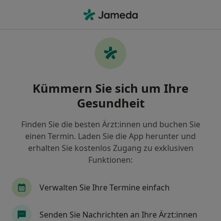
Ha
Zahnarzt • Gohlis-Süd, Leipzig, Sachsen
Filter & Sortierung
Zu Google Maps
Zahnärzte in Leipzig, Gohlis-Süd
Kümmern Sie sich um Ihre
Wie wir die Suchergebnisse sortieren
Gesundheit
Finden Sie die besten Ärzt:innen und buchen Sie
einen Termin. Laden Sie die App herunter und
erhalten Sie kostenlos Zugang zu exklusiven
Funktionen:
Verwalten Sie Ihre Termine einfach
Dipl.-Stom. Carsten Huss
·
Mehr
Zahnarzt
Senden Sie Nachrichten an Ihre Ärzt:innen