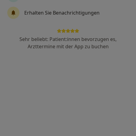
437 Bewertungen
Erhalten Sie Benachrichtigungen
Johannisplatz 1, Leipzig
•
Zu Google Maps
MEDECO Zahnklinik Leipzig Praxis Andreas Huth Zahnarzt
Sehr beliebt: Patient:innen bevorzugen es,
Dieser Arzt bzw. diese Ärztin bietet keine Online-Terminbuchung an diesem Standort an.
Arzttermine mit der App zu buchen
Terminanfrage senden
Dipl.-Stom. Carsten Huss
·
Mehr
Zahnarzt