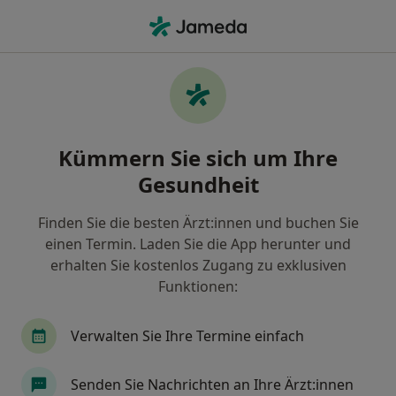
Ha
Zahnarzt • Neustadt-Neuschönefeld, Leipzig, Sachsen
Filter & Sortierung
Zu Google Maps
Zahnärzte in Leipzig, Neustadt-
Kümmern Sie sich um Ihre
Neuschönefeld
Gesundheit
Wie wir die Suchergebnisse sortieren
Finden Sie die besten Ärzt:innen und buchen Sie
einen Termin. Laden Sie die App herunter und
erhalten Sie kostenlos Zugang zu exklusiven
Funktionen:
Verwalten Sie Ihre Termine einfach
Dr. med. dent. Andreas Huth
Senden Sie Nachrichten an Ihre Ärzt:innen
·
Mehr
Zahnarzt