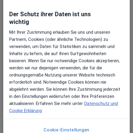
Der Schutz ihrer Daten ist uns
Rosa-Luxemburg-Str. 18, Leipzig
•
Zu Google Maps
wichtig
Zahnzentrum Leipzig MVZ
Dieser Arzt bzw. diese Ärztin bietet keine Online-Terminbuchung an diesem Standort an.
Mit Ihrer Zustimmung erlauben Sie uns und unseren
Partnern, Cookies (oder ähnliche Technologien) zu
Terminanfrage senden
verwenden, um Daten für Statistiken zu sammeln und
Inhalte zu liefern, die auf Ihren Surfgewohnheiten
basieren. Wenn Sie nur notwendige Cookies akzeptieren,
werden wir nur diejenigen verwenden, die für die
ordnungsgemäße Nutzung unserer Website technisch
erforderlich sind. Notwendige Cookies können nie
abgelehnt werden. Sie können Ihre Zustimmung jederzeit
in den Einstellungen widerrufen oder Ihre Präferenzen
aktualisieren. Erfahren Sie mehr unter
Datenschutz und
Cookie Erklärung
Dr. med. dent. Claudia Scheiber
·
Mehr
Zahnärztin
292 Bewertungen
Cookie-Einstellungen