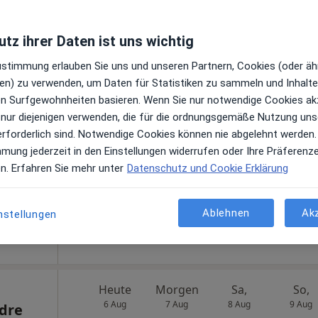
aps
tz ihrer Daten ist uns wichtig
Zustimmung erlauben Sie uns und unseren Partnern, Cookies (oder äh
en) zu verwenden, um Daten für Statistiken zu sammeln und Inhalte 
Heute
Morgen
Sa,
So,
ren Surfgewohnheiten basieren. Wenn Sie nur notwendige Cookies ak
6 Aug
7 Aug
8 Aug
9 Aug
 nur diejenigen verwenden, die für die ordnungsgemäße Nutzung uns
erforderlich sind. Notwendige Cookies können nie abgelehnt werden.
mmung jederzeit in den Einstellungen widerrufen oder Ihre Präferenz
Online-Terminbuchung nicht verfügbar
en
en. Erfahren Sie mehr unter
Datenschutz und Cookie Erklärung
Telefonnummer anzeigen
gle
Ablehnen
Ak
nstellungen
Praxis Josette Hortense Hentsch Zahnärztin f. Kieferorthopädie
Heute
Morgen
Sa,
So,
6 Aug
7 Aug
8 Aug
9 Aug
ndre