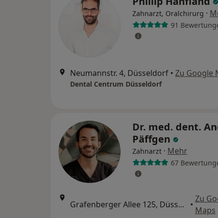
Phillip Hanfland
·
M
Zahnarzt, Oralchirurg
91 Bewertung
Neumannstr. 4, Düsseldorf
•
Zu Google
Dental Centrum Düsseldorf
Dr. med. dent. A
Päffgen
·
Mehr
Zahnarzt
67 Bewertung
Zu Go
Grafenberger Allee 125, Düsseldorf
•
Maps