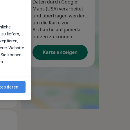
Daten durch Google
Maps (USA) verarbeitet
und übertragen werden,
um die Karte zur
nliche
Arztsuche auf jameda
zu liefern,
Mo,
nutzen zu können.
Di,
Mi,
zeptieren,
10 Aug
11 Aug
12 Aug
erer Website
Karte anzeigen
 Sie können
en
zeptieren
Mo,
Di,
Mi,
10 Aug
11 Aug
12 Aug