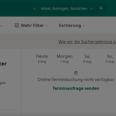
et, Erkrankung, Name
z.B. Berlin
Mehr Filter
Sortierung
Wie wir die Suchergebnisse s
Heute
Morgen
Sa,
So,
6 Aug
7 Aug
8 Aug
9 Aug
ter
Online-Terminbuchung nicht verfügbar
gen
Terminanfrage senden