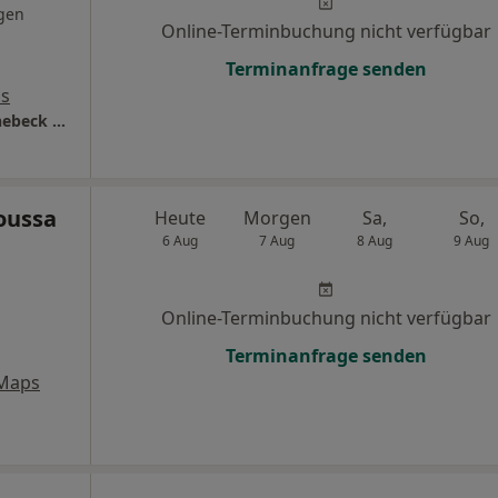
gen
Online-Terminbuchung nicht verfügbar
Terminanfrage senden
ps
Oralchirurgen Düsseldorf Dr. Claudia Schoenebeck Zahnärztin
oussa
Heute
Morgen
Sa,
So,
6 Aug
7 Aug
8 Aug
9 Aug
Online-Terminbuchung nicht verfügbar
Terminanfrage senden
 Maps