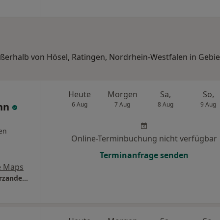
ußerhalb von Hösel, Ratingen, Nordrhein-Westfalen in Gebi
Heute
Morgen
Sa,
So,
ann
6 Aug
7 Aug
8 Aug
9 Aug
en
Online-Terminbuchung nicht verfügbar
Terminanfrage senden
e Maps
Zahnärztl. Gem.Praxis KÖ55 Dres. Gilbert Varzandeh Ruth-Alexa Eckardt Franziska Pellmann u.w.