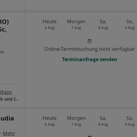
RO)
Heute
Morgen
Sa,
So,
c,
6 Aug
7 Aug
8 Aug
9 Aug
Online-Terminbuchung nicht verfügbar
en
Terminanfrage senden
 Maps
diPura-Fachklinik für natürliche Zahnästhetik und Implantologie
audia
Heute
Morgen
Sa,
So,
6 Aug
7 Aug
8 Aug
9 Aug
·
Mehr