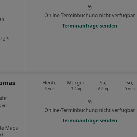
Online-Terminbuchung nicht verfügbar
en
Terminanfrage senden
ogle
homas
Heute
Morgen
Sa,
So,
6 Aug
7 Aug
8 Aug
9 Aug
ehr
gen
Online-Terminbuchung nicht verfügbar
Terminanfrage senden
le Maps
zt