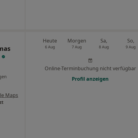
Heute
Morgen
Sa,
So,
mas
6 Aug
7 Aug
8 Aug
9 Aug
t
Online-Terminbuchung nicht verfügbar
gen
Profil anzeigen
le Maps
zt