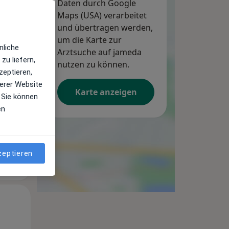
Daten durch Google
Maps (USA) verarbeitet
und übertragen werden,
um die Karte zur
Di,
Mi,
Do,
nliche
11 Aug
Arztsuche auf jameda
12 Aug
13 Aug
zu liefern,
nutzen zu können.
zeptieren,
erer Website
Karte anzeigen
 Sie können
en
zeptieren
Di,
Mi,
Do,
11 Aug
12 Aug
13 Aug