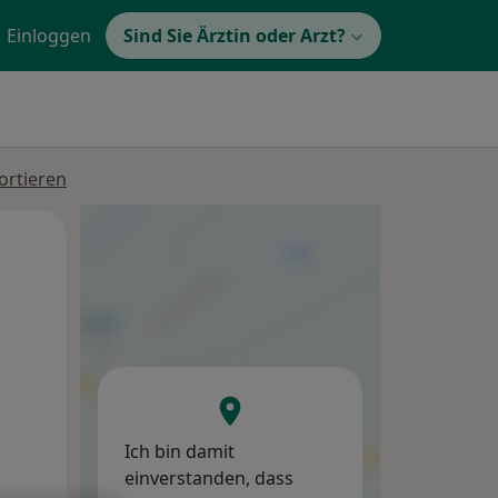
Einloggen
Sind Sie Ärztin oder Arzt?
ortieren
Di,
Mi,
Do,
11 Aug
12 Aug
13 Aug
Ich bin damit
einverstanden, dass