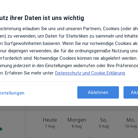
tz ihrer Daten ist uns wichtig
Heute
Morgen
So,
Mo,
Zustimmung erlauben Sie uns und unseren Partnern, Cookies (oder äh
7 Aug
8 Aug
9 Aug
10 Aug
t
en) zu verwenden, um Daten für Statistiken zu sammeln und Inhalte 
ren Surfgewohnheiten basieren. Wenn Sie nur notwendige Cookies ak
en
 nur diejenigen verwenden, die für die ordnungsgemäße Nutzung uns
Online-Terminbuchung nicht verfügbar
erforderlich sind. Notwendige Cookies können nie abgelehnt werden.
Terminanfrage senden
mmung jederzeit in den Einstellungen widerrufen oder Ihre Präferenz
ps
en. Erfahren Sie mehr unter
Datenschutz und Cookie Erklärung
Ablehnen
Ak
nstellungen
Heute
Morgen
So,
Mo,
7 Aug
8 Aug
9 Aug
10 Aug