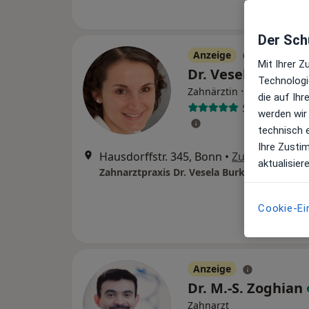
Der Schu
Anzeige
Mit Ihrer 
Dr. Vesela Burker
Technologi
·
Mehr
Zahnärztin
die auf Ih
57 Bewertung
werden wir
technisch 
Ihre Zusti
Hausdorffstr. 345, Bonn
•
Zu Google Ma
aktualisier
Zahnarztpraxis Dr. Vesela Burkert
Cookie-Ei
Anzeige
Dr. M.-S. Zoghian
Zahnarzt