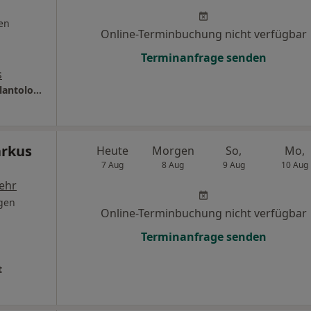
en
Online-Terminbuchung nicht verfügbar
Terminanfrage senden
s
Praxis für moderne Zahnheilkunde und Implantologie
arkus
Heute
Morgen
So,
Mo,
7 Aug
8 Aug
9 Aug
10 Aug
ehr
gen
Online-Terminbuchung nicht verfügbar
Terminanfrage senden
t