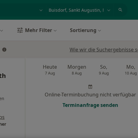
et, Erkrankung, Name
z.B. Berlin
Mehr Filter
Sortierung
Wie wir die Suchergebnisse s
Heute
Morgen
So,
Mo,
7 Aug
8 Aug
9 Aug
10 Aug
th
Online-Terminbuchung nicht verfügbar
en
Terminanfrage senden
ps
her