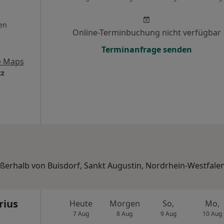
en
Online-Terminbuchung nicht verfügbar
Terminanfrage senden
e Maps
tz
ußerhalb von Buisdorf, Sankt Augustin, Nordrhein-Westfalen
rius
Heute
Morgen
So,
Mo,
7 Aug
8 Aug
9 Aug
10 Aug