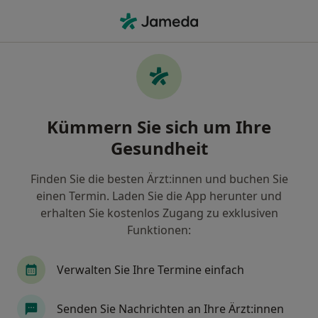
Ha
Zahnarzt • Meindorf, Sankt Augustin, Nordrhein-Westfalen
Filter & Sortierung
Zu Google Maps
Zahnärzte in Sankt Augustin, Meindorf
Kümmern Sie sich um Ihre
Wie wir die Suchergebnisse sortieren
Gesundheit
Finden Sie die besten Ärzt:innen und buchen Sie
einen Termin. Laden Sie die App herunter und
erhalten Sie kostenlos Zugang zu exklusiven
Funktionen:
Verwalten Sie Ihre Termine einfach
Anzeige
Dr. Vesela Burkert
Senden Sie Nachrichten an Ihre Ärzt:innen