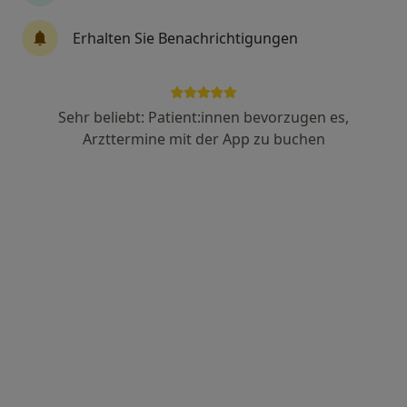
·
Mehr
Zahnärztin
57 Bewertungen
Erhalten Sie Benachrichtigungen
Hausdorffstr. 345, Bonn
•
Zu Google Maps
Zahnarztpraxis Dr. Vesela Burkert
Sehr beliebt: Patient:innen bevorzugen es,
Dieser Arzt bzw. diese Ärztin bietet keine Online-Terminbuchung an diesem Standort an.
Arzttermine mit der App zu buchen
Terminanfrage senden
Anzeige
Dr. M.-S. Zoghian