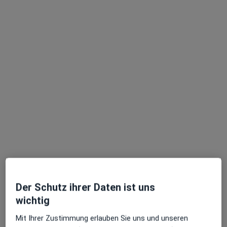
Dr. med. dent. Mandana Sarram
Zahnärztin
24 Bewertungen
Adresse 1
Adresse 2
Mommsenstr. 76, Köln
•
Zu Google Maps
Zahnarztpraxis Köln-Lindenthal Dr. Mandana Sarram
Privatpraxis
Dieser Arzt bzw. diese Ärztin bietet keine Online-Terminbuchung an diesem Standort an.
Terminanfrage senden
Der Schutz ihrer Daten ist uns
wichtig
Mit Ihrer Zustimmung erlauben Sie uns und unseren