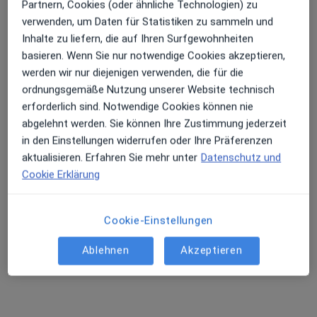
Partnern, Cookies (oder ähnliche Technologien) zu
verwenden, um Daten für Statistiken zu sammeln und
Inhalte zu liefern, die auf Ihren Surfgewohnheiten
basieren. Wenn Sie nur notwendige Cookies akzeptieren,
Daniel Schäfer
werden wir nur diejenigen verwenden, die für die
Zahnarzt
ordnungsgemäße Nutzung unserer Website technisch
38 Bewertungen
erforderlich sind. Notwendige Cookies können nie
abgelehnt werden. Sie können Ihre Zustimmung jederzeit
in den Einstellungen widerrufen oder Ihre Präferenzen
Pariser Str. 57, Bonn
•
Zu Google Maps
aktualisieren. Erfahren Sie mehr unter
Datenschutz und
Praxis Daniel Schäfer Zahnarzt
Cookie Erklärung
Dieser Arzt bzw. diese Ärztin bietet keine Online-Terminbuchung an diesem Standort an.
Terminanfrage senden
Cookie-Einstellungen
Ablehnen
Akzeptieren