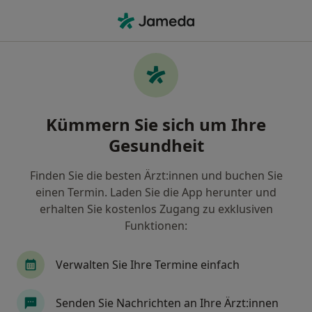
Ha
Zahnarzt • Rommersheim, Wörrstadt, Rheinland-Pfalz
Filter & Sortierung
Zu Google Maps
Zahnärzte in Wörrstadt, Rommersheim
Kümmern Sie sich um Ihre
Wie wir die Suchergebnisse sortieren
Gesundheit
Finden Sie die besten Ärzt:innen und buchen Sie
einen Termin. Laden Sie die App herunter und
erhalten Sie kostenlos Zugang zu exklusiven
Funktionen:
Verwalten Sie Ihre Termine einfach
Andrea Jagdt
·
Mehr
Zahnärztin
Senden Sie Nachrichten an Ihre Ärzt:innen