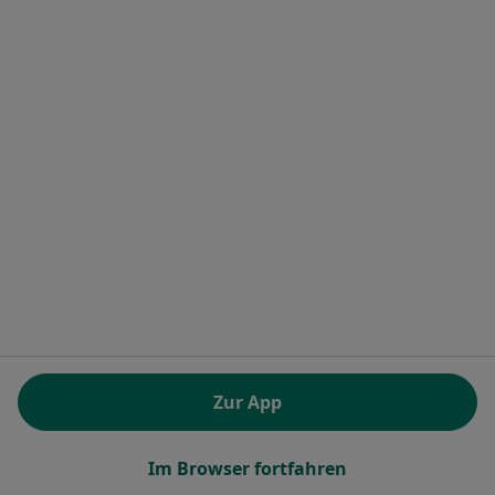
Bahnhofstr. 18, Wallertheim
•
Zu Google Maps
Praxis Thanh-Tuan Duong Zahnarzt
Dieser Arzt bzw. diese Ärztin bietet keine Online-Terminbuchung an diesem Standort an.
Terminanfrage senden
Dr. Daniela Körner
·
Mehr
Zahnärztin
Zur App
8 Bewertungen
Im Browser fortfahren
Antoniterstr. 60, Alzey
•
Zu Google Maps