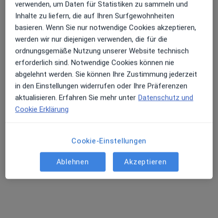
verwenden, um Daten für Statistiken zu sammeln und
Inhalte zu liefern, die auf Ihren Surfgewohnheiten
Dr. med. dent. Ahmad Bazergan
basieren. Wenn Sie nur notwendige Cookies akzeptieren,
·
Mehr
Zahnarzt
werden wir nur diejenigen verwenden, die für die
34 Bewertungen
ordnungsgemäße Nutzung unserer Website technisch
erforderlich sind. Notwendige Cookies können nie
Gärtnergasse 24, Mainz
•
Zu Google Maps
abgelehnt werden. Sie können Ihre Zustimmung jederzeit
Praxis Ahmad H. Bazergan Zahnarzt
in den Einstellungen widerrufen oder Ihre Präferenzen
Dieser Arzt bzw. diese Ärztin bietet keine Online-Terminbuchung an diesem Standort an.
aktualisieren. Erfahren Sie mehr unter
Datenschutz und
Cookie Erklärung
Terminanfrage senden
Cookie-Einstellungen
Ablehnen
Akzeptieren