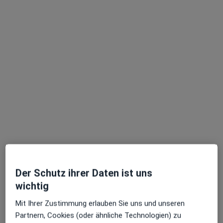
Matthias Stille
·
Mehr
Zahnarzt
74 Bewertungen
Gutenbergplatz 3, Wiesbaden
•
Zu Google Maps
Zahnmedizin im Dichterviertel Matthias Stille Zahnarzt
Dieser Arzt bzw. diese Ärztin bietet keine Online-Terminbuchung an diesem Standort an.
Terminanfrage senden
Der Schutz ihrer Daten ist uns
wichtig
Mit Ihrer Zustimmung erlauben Sie uns und unseren
Partnern, Cookies (oder ähnliche Technologien) zu