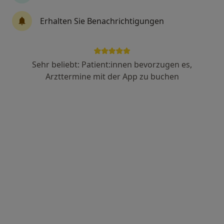
90 Bewertungen
Erhalten Sie Benachrichtigungen
Am Kloster 19, Gau-Odernheim
•
Zu Google Maps
Zahnärztliches Naturheilzentrum Andrea Jagdt Zahnärztin
Dieser Arzt bzw. diese Ärztin bietet keine Online-Terminbuchung an diesem Standort an.
Sehr beliebt: Patient:innen bevorzugen es,
Arzttermine mit der App zu buchen
Terminanfrage senden
Dr. med. dent. Bettina Ling
Zahnärztin, Kieferorthopädin
17 Bewertungen