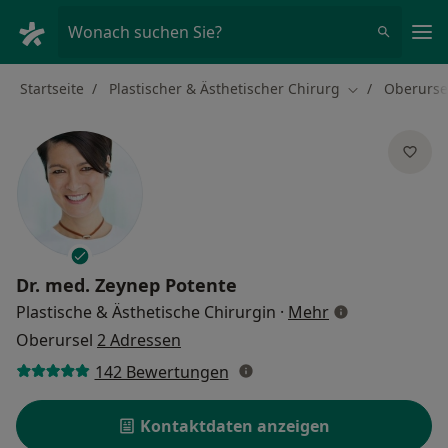
Ha
Wonach suchen Sie?
Startseite
Plastischer & Ästhetischer Chirurg
Oberurse
Stadt ändern
Dr. med.
Zeynep Potente
über Spezialisi
Plastische & Ästhetische Chirurgin
·
Mehr
Oberursel
2 Adressen
142 Bewertungen
Kontaktdaten anzeigen