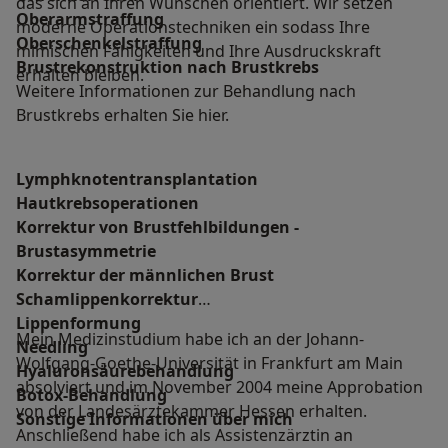
das sich an Ihren Wünschen orientiert. Wir setzen
Oberarmstraffung
moderne Operationstechniken ein sodass Ihre
Oberschenkelstraffung
mimischen Fähigkeiten und Ihre Ausdruckskraft
Brustrekonstruktion nach Brustkrebs
erhalten bleiben.
Weitere Informationen zur Behandlung nach
Brustkrebs erhalten Sie hier.
Lymphknotentransplantation
Hautkrebsoperationen
Korrektur von Brustfehlbildungen -
Brustasymmetrie
Korrektur der männlichen Brust
Schamlippenkorrektur
Lippenformung
Mein Medizinstudium habe ich an der Johann-
Needling
Wolfgang-Goethe-Universität in Frankfurt am Main
Hyaluronsäurebehandlung
absolviert und im November 2004 meine Approbation
Botox-Behandlung
von der Landesärztekammer Hessen erhalten.
Sonstige Informationen über mich
Anschließend habe ich als Assistenzärztin an