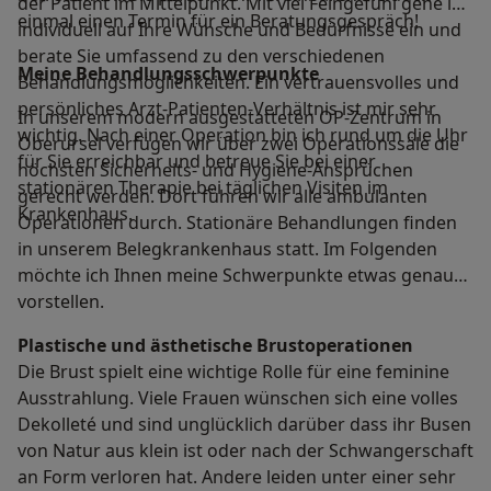
der Patient im Mittelpunkt. Mit viel Feingefühl gehe ich
einmal einen Termin für ein Beratungsgespräch!
individuell auf Ihre Wünsche und Bedürfnisse ein und
berate Sie umfassend zu den verschiedenen
Meine Behandlungs­schwerpunkte
Behandlungsmöglichkeiten. Ein vertrauensvolles und
persönliches Arzt-Patienten-Verhältnis ist mir sehr
In unserem modern ausgestatteten OP-Zentrum in
wichtig. Nach einer Operation bin ich rund um die Uhr
Oberursel verfügen wir über zwei Operationssäle die
für Sie erreichbar und betreue Sie bei einer
höchsten Sicherheits- und Hygiene-Ansprüchen
stationären Therapie bei täglichen Visiten im
gerecht werden. Dort führen wir alle ambulanten
Krankenhaus.
Operationen durch. Stationäre Behandlungen finden
in unserem Belegkrankenhaus statt. Im Folgenden
möchte ich Ihnen meine Schwerpunkte etwas genauer
vorstellen.
Plastische und ästhetische Brustoperationen
Die Brust spielt eine wichtige Rolle für eine feminine
Ausstrahlung. Viele Frauen wünschen sich eine volles
Dekolleté und sind unglücklich darüber dass ihr Busen
von Natur aus klein ist oder nach der Schwangerschaft
an Form verloren hat. Andere leiden unter einer sehr