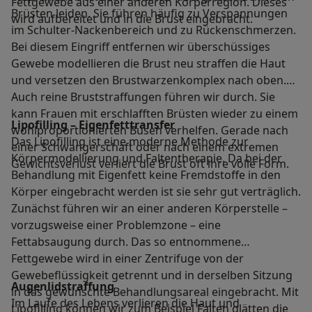
Fettgewebe aus einer anderen Körperregion. Dieses
Brüsten leiden. Sie führen häufig zu Verspannungen
wird aufbereitet und in die Brust eingebracht.
im Schulter-Nackenbereich und zu Rückenschmerzen.
Bei diesem Eingriff entfernen wir überschüssiges
Gewebe modellieren die Brust neu straffen die Haut
und versetzen den Brustwarzenkomplex nach oben.
Auch reine Bruststraffungen führen wir durch. Sie
kann Frauen mit erschlafften Brüsten wieder zu einem
Lipofilling – Eigenfetttransfer
wohlproportionierten Busen verhelfen. Gerade nach
Das Lipofilling ist eine moderne Methode zur
einer Schwangerschaft oder nach einem extremen
Körpermodellierung und Faltentherapie. Da bei der
Gewichtsverlust verliert die Brust oft ihre volle Form.
Behandlung mit Eigenfett keine Fremdstoffe in den
Körper eingebracht werden ist sie sehr gut verträglich.
Zunächst führen wir an einer anderen Körperstelle –
vorzugsweise einer Problemzone – eine
Fettabsaugung durch. Das so entnommene
Fettgewebe wird in einer Zentrifuge von der
Gewebeflüssigkeit getrennt und in derselben Sitzung
Augenlidstraffung
in das gewünschte Behandlungsareal eingebracht. Mit
Im Laufe des Lebens verlieren die Haut und
Lipofilling können wir zum Beispiel Falten glätten die