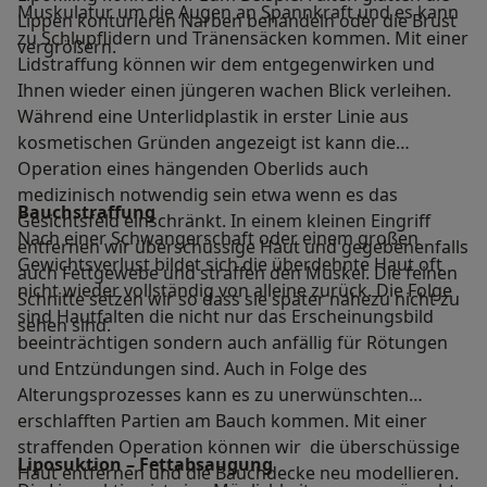
Muskulatur um die Augen an Spannkraft und es kann
Lippen konturieren Narben behandeln oder die Brust
zu Schlupflidern und Tränensäcken kommen. Mit einer
vergrößern.
Lidstraffung können wir dem entgegenwirken und
Ihnen wieder einen jüngeren wachen Blick verleihen.
Während eine Unterlidplastik in erster Linie aus
kosmetischen Gründen angezeigt ist kann die
Operation eines hängenden Oberlids auch
medizinisch notwendig sein etwa wenn es das
Bauchstraffung
Gesichtsfeld einschränkt. In einem kleinen Eingriff
Nach einer Schwangerschaft oder einem großen
entfernen wir überschüssige Haut und gegebenenfalls
Gewichtsverlust bildet sich die überdehnte Haut oft
auch Fettgewebe und straffen den Muskel. Die feinen
nicht wieder vollständig von alleine zurück. Die Folge
Schnitte setzen wir so dass sie später nahezu nicht zu
sind Hautfalten die nicht nur das Erscheinungsbild
sehen sind.
beeinträchtigen sondern auch anfällig für Rötungen
und Entzündungen sind. Auch in Folge des
Alterungsprozesses kann es zu unerwünschten
erschlafften Partien am Bauch kommen. Mit einer
straffenden Operation können wir die überschüssige
Liposuktion – Fettabsaugung
Haut entfernen und die Bauchdecke neu modellieren.