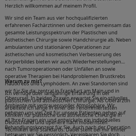
Herzlich willkommen auf meinem Profil.
Wir sind ein Team aus vier hochqualifizierten
erfahrenen Fachärztinnen und decken gemeinsam das
gesamte Leistungsspektrum der Plastischen und
Ästhetischen Chirurgie sowie Handchirurgie ab. Neben
ambulanten und stationären Operationen zur
ästhetischen und kosmetischen Verbesserung des
Körperbildes bieten wir auch Wiederherstellungen
nach Tumoroperationen oder Unfällen an sowie
operative Therapien bei Handproblemen Brustkrebs
Warum zu mir?
Hautkrebs und Lymphödem. An zwei Standorten sind
wir für Sie da: zentral in Frankfurt am Main und in
Ich verfüge über langjährige Erfahrung in der
Oberursel. In beiden Praxen erwartet Sie ein stilvolles
plastischen und ästhetischen Chirurgie. Als Oberärztin
Ambiente mit vertrauensvoller Atmosphäre. Wir
arbeitete ich lange in einer der renommiertesten
nehmen uns viel Zeit für unsere Patienten gehen auf
Kliniken für plastische und ästhetische Chirurgie in
all Ihre Fragen ein und entwickeln ein individuelles
Deutschland und operiere nach modernsten
Behandlungskonzept für Sie. Auch nach der Operation
Techniken und Standards. Dabei steht bei mir immer
betreuen wir Sie persönlich. Vereinbaren Sie doch