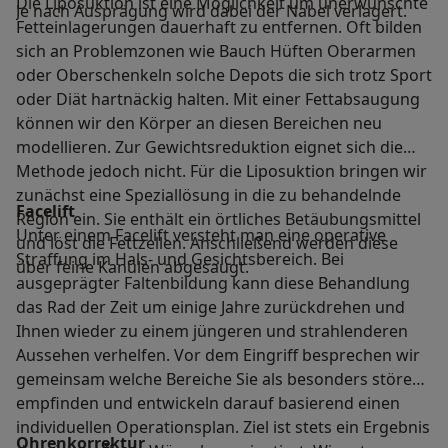
Die Liposuktion ist eine Möglichkeit um unerwünschte
Je nach Ausprägung wird dabei der Nabel verlagert.
Fetteinlagerungen dauerhaft zu entfernen. Oft bilden
sich an Problemzonen wie Bauch Hüften Oberarmen
oder Oberschenkeln solche Depots die sich trotz Sport
oder Diät hartnäckig halten. Mit einer Fettabsaugung
können wir den Körper an diesen Bereichen neu
modellieren. Zur Gewichtsreduktion eignet sich die
Methode jedoch nicht. Für die Liposuktion bringen wir
zunächst eine Speziallösung in die zu behandelnde
Facelift
Region ein. Sie enthält ein örtliches Betäubungsmittel
Unter einem Facelift versteht man eine operative
und löst die Fettzellen. Anschließend werden diese
Straffung im Hals- und Gesichtsbereich. Bei
über feine Kanülen abgesaugt.
ausgeprägter Faltenbildung kann diese Behandlung
das Rad der Zeit um einige Jahre zurückdrehen und
Ihnen wieder zu einem jüngeren und strahlenderen
Aussehen verhelfen. Vor dem Eingriff besprechen wir
gemeinsam welche Bereiche Sie als besonders störend
empfinden und entwickeln darauf basierend einen
individuellen Operationsplan. Ziel ist stets ein Ergebnis
Ohrenkorrektur