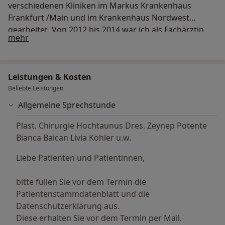
verschiedenen Kliniken im Markus Krankenhaus
Frankfurt /Main und im Krankenhaus Nordwest
gearbeitet. Von 2012 bis 2014 war ich als Fachärztin
Über mich
mehr
und Oberärztin der Klinik für Plastische Chirurgie
Wiederherstellungs- und Handchirurgie im Agaplesion
Markus Krankenhaus tätig bis ich mich im Januar 2015
Leistungen & Kosten
in eigener Praxis niedergelassen habe. Ich nehme
Beliebte Leistungen
regelmäßig an nationalen und internationalen
Kongressen teil und halte dort auch selbst Vorträge.
Allgemeine Sprechstunde
Außerdem habe ich an zahlreichen Hilfseinsätzen für
Plast. Chirurgie Hochtaunus Dres. Zeynep Potente
Interplast Germany e.V. mitgewirkt einer
Bianca Baican Livia Köhler u.w.
gemeinnützigen Organisation die unentgeltlich
plastisch-chirurgische Operationen in
Liebe Patienten und Patientinnen,
Entwicklungsländern anbietet.
bitte füllen Sie vor dem Termin die
Patientenstammdatenblatt und die
Datenschutzerklärung aus.
Diese erhalten Sie vor dem Termin per Mail.