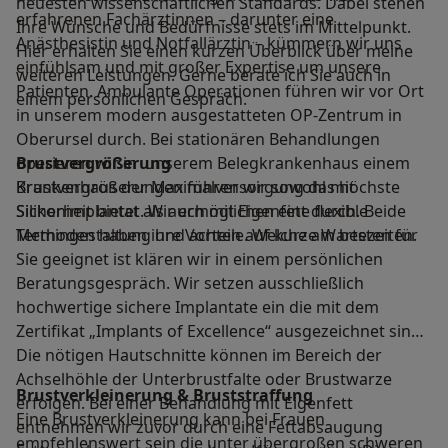
neuesten wissenschaftlichen Standards. Dabei stehen
erfahrenen Fachärztinnen – darunter eine
Ihre Wünsche und Bedürfnisse stets im Mittelpunkt.
Anästhesistin und Notfallärztin – kümmern wir uns
Hier erhalten Sie einen kurzen Überblick über meine
einfühlsam und mit großer Expertise um unsere
weiteren Leistungen. Gerne berate ich Sie auch in
Patienten. Ambulante Operationen führen wir vor Ort
einem persönlichen Gespräch.
in unserem modern ausgestatteten OP-Zentrum in
Oberursel durch. Bei stationären Behandlungen
operieren wir in unserem Belegkrankenhaus einem
Brustvergrößerung
Krankenhaus der Maximalversorgung das höchste
Brustvergrößerungen führen wir sowohl mit
Sicherheit bietet. Wir ermöglichen eine flexible
Silikonimplantat als auch mit Eigenfett durch. Beide
Termingestaltung und achten auf kurze Wartezeiten.
Methoden haben ihre Vorteile. Welche am besten für
Sie geeignet ist klären wir in einem persönlichen
Beratungsgespräch. Wir setzen ausschließlich
hochwertige sichere Implantate ein die mit dem
Zertifikat „Implants of Excellence“ ausgezeichnet sind.
Die nötigen Hautschnitte können im Bereich der
Achselhöhle der Unterbrustfalte oder Brustwarze
Brustverkleinerung & Bruststraffung
erfolgen. Bei einer Behandlung mit Eigenfett
Eine Brustverkleinerung kann bei Frauen
entnehmen wir zuvor durch eine Fettabsaugung
empfehlenswert sein die unter übergroßen schweren