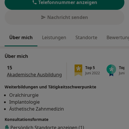
Telefonnummer anzeigen
Nachricht senden
Über mich
Leistungen
Standorte
Bewertung
Über mich
15
Top 5
Top 1
Juni 2022
Juni 2
Akademische Ausbildung
Weiterbildungen und Tätigkeitsschwerpunkte
Oralchirurgie
Implantologie
Ästhetische Zahnmedizin
Konsultationsformate
Persönlich
Standorte anzeigen (1)