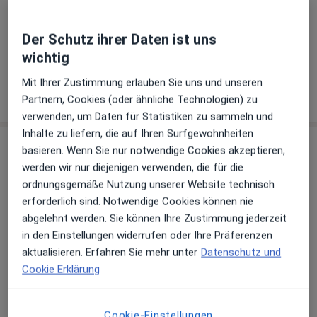
Oralchirurgische Behandlung
Der Schutz ihrer Daten ist uns
Ästhetische Zahnmedizin
wichtig
Mit Ihrer Zustimmung erlauben Sie uns und unseren
Wie funktioniert die Preisbildung?
Partnern, Cookies (oder ähnliche Technologien) zu
verwenden, um Daten für Statistiken zu sammeln und
Inhalte zu liefern, die auf Ihren Surfgewohnheiten
Praxis
basieren. Wenn Sie nur notwendige Cookies akzeptieren,
werden wir nur diejenigen verwenden, die für die
Zahnärztliche Gem.Praxis Dres. Alexander
ordnungsgemäße Nutzung unserer Website technisch
Dietzel und Mariella Christina Dietzel
erforderlich sind. Notwendige Cookies können nie
Meppener Str. 124,
49808
Lingen
abgelehnt werden. Sie können Ihre Zustimmung jederzeit
in den Einstellungen widerrufen oder Ihre Präferenzen
aktualisieren. Erfahren Sie mehr unter
Datenschutz und
Zu Google Maps
öffnet in einer neuen Registe
Cookie Erklärung
Verfügbarkeit
Dr. Alexander Dietzel bietet an diesem Standort
Cookie-Einstellungen