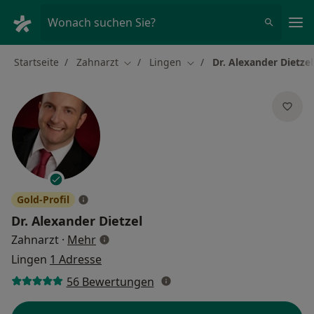
Ha
Wonach suchen Sie?
Startseite
Zahnarzt
Lingen
Dr. Alexander Dietzel
Stadt ändern
Stadt ändern
Gold-Profil
Dr.
Alexander Dietzel
über Spezialisierungen
Zahnarzt
·
Mehr
Lingen
1 Adresse
56 Bewertungen