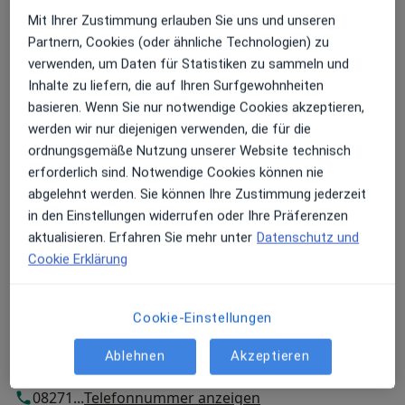
Mit Ihrer Zustimmung erlauben Sie uns und unseren
Zahnarztpraxis Dr. Gutmann
Partnern, Cookies (oder ähnliche Technologien) zu
Hauptstr. 56,
86405
Meitingen
verwenden, um Daten für Statistiken zu sammeln und
Inhalte zu liefern, die auf Ihren Surfgewohnheiten
basieren. Wenn Sie nur notwendige Cookies akzeptieren,
Zu Google Maps
öffnet in einer neuen Registe
werden wir nur diejenigen verwenden, die für die
ordnungsgemäße Nutzung unserer Website technisch
Verfügbarkeit
Dr. M.Sc. Alexander Gutmann bietet an diesem
erforderlich sind. Notwendige Cookies können nie
Standort über Jameda keine Online-
abgelehnt werden. Sie können Ihre Zustimmung jederzeit
Terminbuchung an
in den Einstellungen widerrufen oder Ihre Präferenzen
aktualisieren. Erfahren Sie mehr unter
Datenschutz und
Cookie Erklärung
Zahlungsmodalitäten (private Besuche)
Akzeptierte Versicherungen
Cookie-Einstellungen
Details
Ablehnen
Akzeptieren
Telefonnummer
08271...
Telefonnummer anzeigen