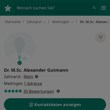
Ha
Wonach suchen Sie?
Startseite
Zahnarzt
Meitingen
Dr. M.Sc. Alexan
Stadt ändern
Stadt ändern
Dr. M.Sc.
Alexander Gutmann
über Spezialisierungen
Zahnarzt
·
Mehr
Meitingen
1 Adresse
30 Bewertungen
Kontaktdaten anzeigen