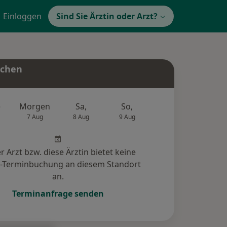
Einloggen
Sind Sie Ärztin oder Arzt?
uchen
e
Morgen
Sa,
So,
Mo,
Di,
7 Aug
8 Aug
9 Aug
10 Aug
11 Au
r Arzt bzw. diese Ärztin bietet keine
e-Terminbuchung an diesem Standort
an.
Terminanfrage senden