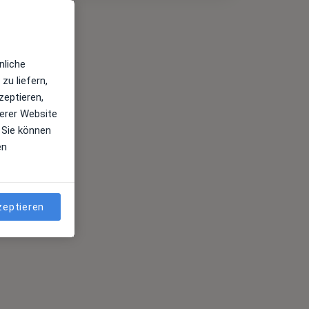
nliche
zu liefern,
zeptieren,
erer Website
 Sie können
en
zeptieren