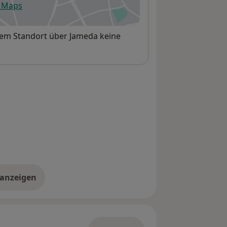
e Maps
fnet in einer neuen Registerkarte
sem Standort über Jameda keine
 anzeigen
er die Adresse