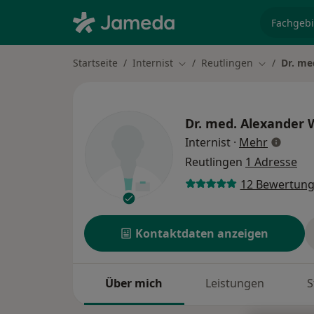
Fachgebi
Startseite
Internist
Reutlingen
Dr. me
Stadt ändern
Stadt änder
Dr. med.
Alexander 
über Spe
Internist
·
Mehr
Reutlingen
1 Adresse
12 Bewertun
Kontaktdaten anzeigen
Über mich
Leistungen
S