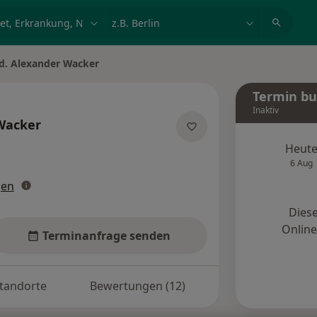
et, Erkrankung, Name
z.B. Berlin
d. Alexander Wacker
n
Termin b
Inaktiv
Wacker
zialisierungen
Heut
6 Aug
gen
Diese
Onlin
Terminanfrage senden
tandorte
Bewertungen (12)