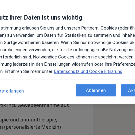
tz ihrer Daten ist uns wichtig
Top 20
Juni 2022
Zustimmung erlauben Sie uns und unseren Partnern, Cookies (oder äh
en) zu verwenden, um Daten für Statistiken zu sammeln und Inhalte 
ren Surfgewohnheiten basieren. Wenn Sie nur notwendige Cookies ak
gnostik und Therapie von
 nur diejenigen verwenden, die für die ordnungsgemäße Nutzung uns
Blut und Knochenmark. Bereits bei
erforderlich sind. Notwendige Cookies können nie abgelehnt werden.
kungen kann die Vorstellung erfolgen,
mmung jederzeit in den Einstellungen widerrufen oder Ihre Präferenz
chritte von der Diagnostik bis zur
en. Erfahren Sie mehr unter
Datenschutz und Cookie Erklärung
derlich.
 ist die Betreuung von Patienten mit
Ablehnen
Ak
nstellungen
tik incl. Gewebeentnahme aus
.
apie und Immuntherapie,
n (personalisierte Medizin)