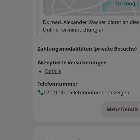
Zu Googl
öf
Verfügbarkeit
Dr. med. Alexander Wacker bietet an die
Online-Terminbuchung an
Zahlungsmodalitäten (private Besuche)
Akzeptierte Versicherungen
Details
Telefonnummer
07121 20...
Telefonnummer anzeigen
Mehr Details
üb