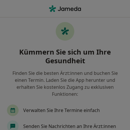
Ha
Allgemeinmediziner • Arnstadt, Thüringen
Filter & Sortierung
Zu Google Maps
Allgemeinmediziner in Arnstadt: Termin
Kümmern Sie sich um Ihre
buchen mit jameda
Gesundheit
Finden Sie Allgemeinmediziner in Arnstadt und
buchen Sie online ohne zusätzliche Kosten.
Finden Sie die besten Ärzt:innen und buchen Sie
Wie wir die Suchergebnisse sortieren
einen Termin. Laden Sie die App herunter und
erhalten Sie kostenlos Zugang zu exklusiven
Funktionen:
Verwalten Sie Ihre Termine einfach
Senden Sie Nachrichten an Ihre Ärzt:innen