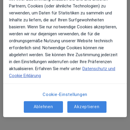
Partnern, Cookies (oder ähnliche Technologien) zu
verwenden, um Daten für Statistiken zu sammeln und
Inhalte zu liefern, die auf Ihren Surfgewohnheiten
basieren. Wenn Sie nur notwendige Cookies akzeptieren,
werden wir nur diejenigen verwenden, die für die
ordnungsgemäße Nutzung unserer Website technisch
Dipl.-Med. Sebastian Finger
erforderlich sind. Notwendige Cookies können nie
·
Mehr
Allgemeinmediziner
abgelehnt werden. Sie können Ihre Zustimmung jederzeit
19 Bewertungen
in den Einstellungen widerrufen oder Ihre Präferenzen
aktualisieren. Erfahren Sie mehr unter
Datenschutz und
Cookie Erklärung
Adresse
Videosprechstunde
Cookie-Einstellungen
Zu Google
Rudolf-Breitscheid-Str 12, Bad Liebenstein
•
Maps
Ablehnen
Akzeptieren
Praxis Sebastian Finger
Dieser Arzt bzw. diese Ärztin bietet keine Online-Terminbuchung an diesem Standort an.