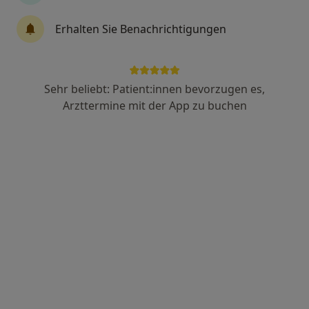
Dirk Bennemann
Erhalten Sie Benachrichtigungen
·
Allgemeinmediziner, Praktischer Arzt, Ernährungsmediziner
Mehr
70 Bewertungen
Sehr beliebt: Patient:innen bevorzugen es,
Arzttermine mit der App zu buchen
Färberwaidweg 2, Erfurt
•
Zu Google Maps
Praxis Dirk Bennemann Facharzt für Allgemeinmedizin
Dieser Arzt bzw. diese Ärztin bietet keine Online-Terminbuchung an diesem Standort an.
Terminanfrage senden