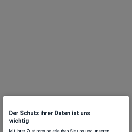
Editha Orman
Allgemeinmedizinerin, Internistin, Nephrologin
3 Bewertungen
Wachsenburgallee 12, Arnstadt
•
Zu Google Maps
Praxis Editha Orman Fachärztin f. Allgemeinmedizin
Dieser Arzt bzw. diese Ärztin bietet keine Online-Terminbuchung an diesem Standort an.
Terminanfrage senden
Ärzte und Heilberufler verfügbar
Diese Ärzte und Heilberufler befinden sich
außerhalb von Arnstadt, Thüringen in Gebieten nahe
Der Schutz ihrer Daten ist uns
Ihrer Suche.
wichtig
Mit Ihrer Zustimmung erlauben Sie uns und unseren