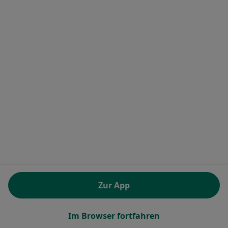
Terminanfrage senden
Helmut Retzer
·
Mehr
Allgemeinmediziner
8 Bewertungen
Zur App
Schwartzstr. 2, Grefrath
•
Zu Google Maps
Helmut Retzer und Monika Retzer
Dieser Arzt bzw. diese Ärztin bietet keine Online-Terminbuchung an diesem Standort an.
Im Browser fortfahren