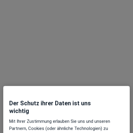
Dr. med. Oliver Schräder
Allgemeinmediziner, Chirotherapeut
139 Bewertungen
Zu Google
Hardterbroicher Str. 92, Mönchengladbach
•
Maps
Valeria Mihaiu und Dr. Oliver Schräder
Der Schutz ihrer Daten ist uns
Privatpraxis
wichtig
Dieser Arzt bzw. diese Ärztin bietet keine Online-Terminbuchung an diesem Standort an.
Mit Ihrer Zustimmung erlauben Sie uns und unseren
Partnern, Cookies (oder ähnliche Technologien) zu
Terminanfrage senden