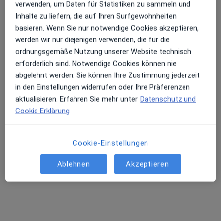
verwenden, um Daten für Statistiken zu sammeln und
Inhalte zu liefern, die auf Ihren Surfgewohnheiten
basieren. Wenn Sie nur notwendige Cookies akzeptieren,
werden wir nur diejenigen verwenden, die für die
ordnungsgemäße Nutzung unserer Website technisch
erforderlich sind. Notwendige Cookies können nie
abgelehnt werden. Sie können Ihre Zustimmung jederzeit
in den Einstellungen widerrufen oder Ihre Präferenzen
aktualisieren. Erfahren Sie mehr unter
Datenschutz und
Alexander Ganske
Cookie Erklärung
·
Mehr
Allgemeinmediziner, Akupunkteur
203 Bewertungen
Cookie-Einstellungen
Kurt-Schumacher-Allee 40, Moers
•
Zu Google Maps
Ablehnen
Akzeptieren
Praxis Alexander Ganske Facharzt für Allgemeinmedizin
Dieser Arzt bzw. diese Ärztin bietet keine Online-Terminbuchung an diesem Standort an.
Terminanfrage senden