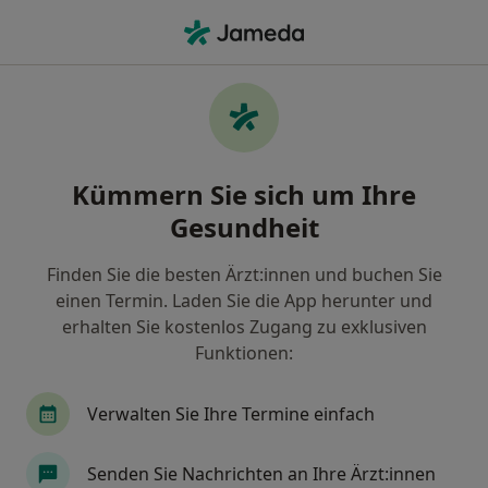
Ha
Allgemeinmediziner • Brüggen, Nordrhein-Westfalen
Filter & Sortierung
Zu Google Maps
Allgemeinmediziner in Brüggen: Termin
Kümmern Sie sich um Ihre
buchen mit jameda
Gesundheit
Finden Sie Allgemeinmediziner in Brüggen und
buchen Sie online ohne zusätzliche Kosten.
Finden Sie die besten Ärzt:innen und buchen Sie
Wie wir die Suchergebnisse sortieren
einen Termin. Laden Sie die App herunter und
erhalten Sie kostenlos Zugang zu exklusiven
Funktionen:
Verwalten Sie Ihre Termine einfach
Senden Sie Nachrichten an Ihre Ärzt:innen