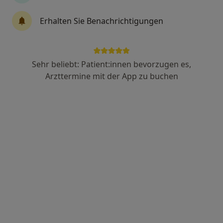
Uta Friebe
Erhalten Sie Benachrichtigungen
Allgemeinmedizinerin, Internistin
2 Bewertungen
Sehr beliebt: Patient:innen bevorzugen es,
Stöckener Weg 1, Schwalmtal
•
Zu Google Maps
Arzttermine mit der App zu buchen
MVZ Hausarztzentrum Waldniel
Dieser Arzt bzw. diese Ärztin bietet keine Online-Terminbuchung an diesem Standort an.
Terminanfrage senden