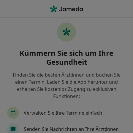
Ha
Allgemeinmediziner • Innenstadt Ii, Frankfurt, Hessen
Filter & Sortierung
Zu Google Maps
Allgemeinmediziner in Frankfurt,
Kümmern Sie sich um Ihre
Innenstadt Ii
Gesundheit
Wie wir die Suchergebnisse sortieren
Finden Sie die besten Ärzt:innen und buchen Sie
einen Termin. Laden Sie die App herunter und
erhalten Sie kostenlos Zugang zu exklusiven
Funktionen:
Verwalten Sie Ihre Termine einfach
Dr. med. Stanislav Lebedev
Senden Sie Nachrichten an Ihre Ärzt:innen
·
Mehr
Allgemeinmediziner, Internist, Nephrologe