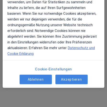
verwenden, um Daten für Statistiken zu sammeln und
Inhalte zu liefern, die auf Ihren Surfgewohnheiten
basieren. Wenn Sie nur notwendige Cookies akzeptieren,
werden wir nur diejenigen verwenden, die für die
ordnungsgemäße Nutzung unserer Website technisch
erforderlich sind. Notwendige Cookies können nie
abgelehnt werden. Sie können Ihre Zustimmung jederzeit
in den Einstellungen widerrufen oder Ihre Präferenzen
Marco Rudolph
aktualisieren. Erfahren Sie mehr unter
Datenschutz und
Cookie Erklärung
Allgemeinmediziner, Internist, Praktischer Arzt
128 Bewertungen
Cookie-Einstellungen
Adresse
Videosprechstunde
Ablehnen
Akzeptieren
Bahnhofstr. 10, Mainhausen
•
Zu Google Maps
Praxis Marco Rudolph Facharzt für Innere Medizin
Dieser Arzt bzw. diese Ärztin bietet keine Online-Terminbuchung an diesem Standort an.