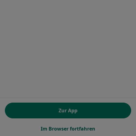
Muhammad Mutee-Ullah
·
Mehr
Allgemeinmediziner, Akupunkteur
6 Bewertungen
Zentmarkweg 9, Frankfurt
•
Zu Google Maps
Praxis Muhammad Mutee-Ullah Facharzt für Allgemeinmedizin
Dieser Arzt bzw. diese Ärztin bietet keine Online-Terminbuchung an diesem Standort an.
Zur App
Terminanfrage senden
Im Browser fortfahren
1
2
3
4
7