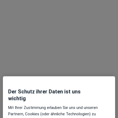
Dr. med. Uysal Önen
·
Mehr
Allgemeinmedizinerin
219 Bewertungen
Zu Google
Berliner Str. 116, Offenbach am Main
•
Maps
Der Schutz ihrer Daten ist uns
Praxis Dr.med. Uysal Önen Facharzt für Allgemeinmedizn
wichtig
Dieser Arzt bzw. diese Ärztin bietet keine Online-Terminbuchung an diesem Standort an.
Mit Ihrer Zustimmung erlauben Sie uns und unseren
Terminanfrage senden
Partnern, Cookies (oder ähnliche Technologien) zu