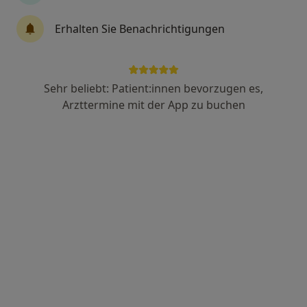
476 Bewertungen
Erhalten Sie Benachrichtigungen
Zu Google
Freiherr-vom-Stein-Str 24 - 26, Frankfurt
•
Maps
Sehr beliebt: Patient:innen bevorzugen es,
Praxis Dr.med. Stanislav Lebedev Facharzt für Innere Medizin
Arzttermine mit der App zu buchen
Dieser Arzt bzw. diese Ärztin bietet keine Online-Terminbuchung an diesem Standort an.
Terminanfrage senden
Dr. Ariane Korte