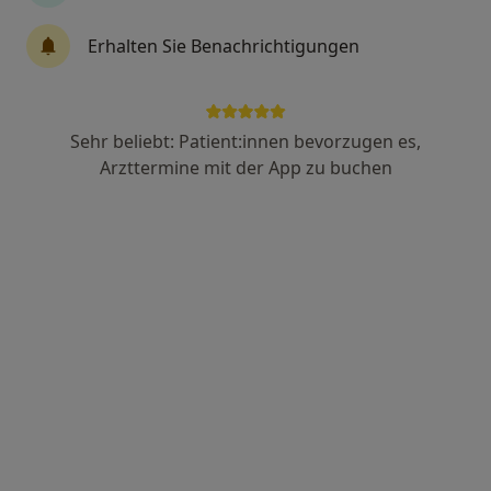
219 Bewertungen
Erhalten Sie Benachrichtigungen
Zu Google
Berliner Str. 116, Offenbach am Main
•
Maps
Sehr beliebt: Patient:innen bevorzugen es,
Praxis Dr.med. Uysal Önen Facharzt für Allgemeinmedizn
Arzttermine mit der App zu buchen
Dieser Arzt bzw. diese Ärztin bietet keine Online-Terminbuchung an diesem Standort an.
Terminanfrage senden
Dr. med. Ilja Kleiman