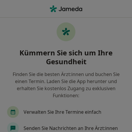
Ha
Allgemeinmediziner • Bergen-Enkheim, Frankfurt, Hessen
Filter & Sortierung
Zu Google Maps
Allgemeinmediziner in Frankfurt, Bergen-
Kümmern Sie sich um Ihre
Enkheim
Gesundheit
Wie wir die Suchergebnisse sortieren
Finden Sie die besten Ärzt:innen und buchen Sie
einen Termin. Laden Sie die App herunter und
erhalten Sie kostenlos Zugang zu exklusiven
Funktionen:
Verwalten Sie Ihre Termine einfach
Dr. med. Uysal Önen
Senden Sie Nachrichten an Ihre Ärzt:innen
·
Mehr
Allgemeinmedizinerin