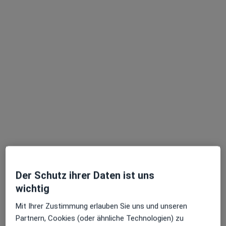
Marco Rudolph
Allgemeinmediziner, Internist, Praktischer Arzt
128 Bewertungen
Adresse
Videosprechstunde
Der Schutz ihrer Daten ist uns
Bahnhofstr. 10, Mainhausen
•
Zu Google Maps
wichtig
Praxis Marco Rudolph Facharzt für Innere Medizin
Dieser Arzt bzw. diese Ärztin bietet keine Online-Terminbuchung an diesem Standort an.
Mit Ihrer Zustimmung erlauben Sie uns und unseren
Partnern, Cookies (oder ähnliche Technologien) zu