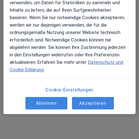
Terminanfrage senden
verwenden, um Daten für Statistiken zu sammeln und
Inhalte zu liefern, die auf Ihren Surfgewohnheiten
basieren. Wenn Sie nur notwendige Cookies akzeptieren,
werden wir nur diejenigen verwenden, die für die
ordnungsgemäße Nutzung unserer Website technisch
erforderlich sind. Notwendige Cookies können nie
abgelehnt werden. Sie können Ihre Zustimmung jederzeit
in den Einstellungen widerrufen oder Ihre Präferenzen
aktualisieren. Erfahren Sie mehr unter
Datenschutz und
Cookie Erklärung
Dr. med. Barbara Trülzsch
·
Mehr
Allgemeinmedizinerin
204 Bewertungen
Cookie-Einstellungen
Ablehnen
Akzeptieren
Adresse 1
Adresse 2
Videosprechstunde
Antoniterstr. 36, Frankfurt
•
Zu Google Maps
Praxis Dr.med. Barbara Trülzsch Fachärztin f. Allgemeinmedizin, Diabetologin DDG, Standort Antoniterstraße