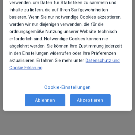
verwenden, um Daten für Statistiken zu sammeln und
Inhalte zu liefern, die auf Ihren Surfgewohnheiten
basieren. Wenn Sie nur notwendige Cookies akzeptieren,
werden wir nur diejenigen verwenden, die für die
ordnungsgemäße Nutzung unserer Website technisch
erforderlich sind. Notwendige Cookies können nie
abgelehnt werden. Sie können Ihre Zustimmung jederzeit
in den Einstellungen widerrufen oder Ihre Präferenzen
aktualisieren. Erfahren Sie mehr unter
Datenschutz und
Dr. med. Remzije Gashi
Cookie Erklärung
·
Mehr
Allgemeinmedizinerin
154 Bewertungen
Cookie-Einstellungen
Ablehnen
Akzeptieren
Adresse
Videosprechstunde
Ohlmüllerstr. 19, München
•
Zu Google Maps
Praxis Dr.med. Remzije Gashi Fachärztin f. Allgemeinmedizin