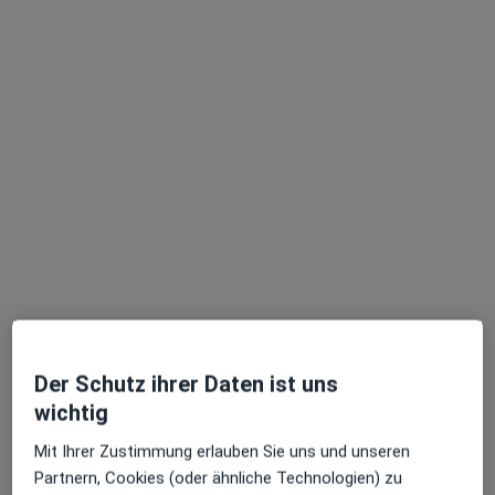
Terminanfrage senden
Alexander Alexandrov
·
Mehr
Allgemeinmediziner
81 Bewertungen
Bahnhofstr. 41, Buchloe
•
Zu Google Maps
Der Schutz ihrer Daten ist uns
Die Hausärzte Buchloe Alexander Alexandrov und R.-Adriana Skach
wichtig
Dieser Arzt bzw. diese Ärztin bietet keine Online-Terminbuchung an diesem Standort an.
Mit Ihrer Zustimmung erlauben Sie uns und unseren
Partnern, Cookies (oder ähnliche Technologien) zu
Terminanfrage senden