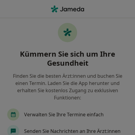
Ha
Allgemeinmediziner • Friedberg, Bayern
Filter & Sortierung
Zu Google Maps
Allgemeinmediziner in Friedberg: Termin
Kümmern Sie sich um Ihre
buchen mit jameda
Gesundheit
Finden Sie Allgemeinmediziner in Friedberg und
buchen Sie online ohne zusätzliche Kosten.
Finden Sie die besten Ärzt:innen und buchen Sie
Wie wir die Suchergebnisse sortieren
einen Termin. Laden Sie die App herunter und
erhalten Sie kostenlos Zugang zu exklusiven
Funktionen:
Verwalten Sie Ihre Termine einfach
Senden Sie Nachrichten an Ihre Ärzt:innen