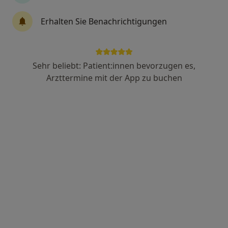
Dr. med. Sabine Dhonau
Erhalten Sie Benachrichtigungen
Allgemeinmedizinerin, Anästhesiologin, Spezielle
Schmerztherapeutin
1 Bewertung
Sehr beliebt: Patient:innen bevorzugen es,
Arzttermine mit der App zu buchen
Zu Google
Bissersheimer Str. 27, Kirchheim an der Weinstraße
•
Maps
Hausarztpraxis Kirchheim Dres. Stephan Ballhausen und Sabine Dhonau
Dieser Arzt bzw. diese Ärztin bietet keine Online-Terminbuchung an diesem Standort an.
Terminanfrage senden