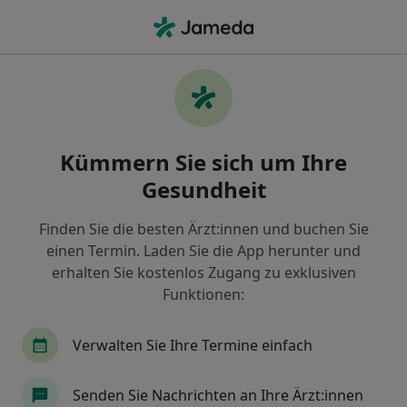
Ha
Allgemeinmediziner • Grünstadt, Rheinland-Pfalz
Filter & Sortierung
Zu Google Maps
Allgemeinmediziner in Grünstadt: Termin
Kümmern Sie sich um Ihre
buchen mit jameda
Gesundheit
Finden Sie Allgemeinmediziner in Grünstadt und
buchen Sie online ohne zusätzliche Kosten.
Finden Sie die besten Ärzt:innen und buchen Sie
Wie wir die Suchergebnisse sortieren
einen Termin. Laden Sie die App herunter und
erhalten Sie kostenlos Zugang zu exklusiven
Funktionen:
Verwalten Sie Ihre Termine einfach
Senden Sie Nachrichten an Ihre Ärzt:innen