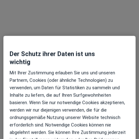
Der Schutz ihrer Daten ist uns
Alexander Ader
wichtig
·
Allgemeinmediziner, Allgemeinchirurg, Notfallmediziner
Mit Ihrer Zustimmung erlauben Sie uns und unseren
Mehr
Partnern, Cookies (oder ähnliche Technologien) zu
115 Bewertungen
verwenden, um Daten für Statistiken zu sammeln und
Inhalte zu liefern, die auf Ihren Surfgewohnheiten
basieren. Wenn Sie nur notwendige Cookies akzeptieren,
Zu Google
Hauptstr. 57, Oberhausen-Rheinhausen
•
werden wir nur diejenigen verwenden, die für die
Maps
ordnungsgemäße Nutzung unserer Website technisch
Praxis Alexander Ader Facharzt für Allgemeinmedizin
erforderlich sind. Notwendige Cookies können nie
Dieser Arzt bzw. diese Ärztin bietet keine Online-Terminbuchung an diesem Standort an.
abgelehnt werden. Sie können Ihre Zustimmung jederzeit