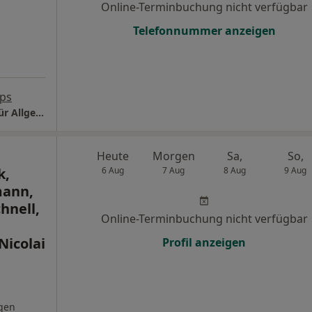
Online-Terminbuchung nicht verfügbar
Telefonnummer anzeigen
ps
Praxis Dr.med. Bahattin Okuyucu Facharzt für Allgemeinmedizin
Heute
Morgen
Sa,
So,
k,
6 Aug
7 Aug
8 Aug
9 Aug
mann,
hnell,
Online-Terminbuchung nicht verfügbar
Nicolai
Profil anzeigen
gen