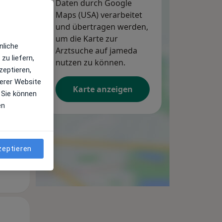
Daten durch Google
Maps (USA) verarbeitet
und übertragen werden,
um die Karte zur
nliche
Arztsuche auf jameda
zu liefern,
nutzen zu können.
zeptieren,
Mo,
Di,
Mi,
10 Aug
11 Aug
12 Aug
erer Website
Karte anzeigen
 Sie können
en
zeptieren
Mo,
Di,
Mi,
10 Aug
11 Aug
12 Aug