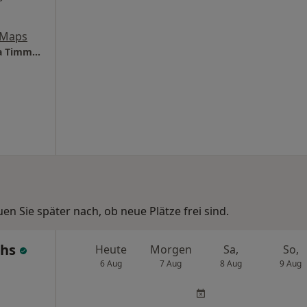
 Maps
Praxis Am Markt Dr.med.S.Pawelzik, Sabrina Timmermann, Dr. med. Birthe Schnell, Kathrin Schücker,Dr.med.Nicolai Kruschinski
n Sie später nach, ob neue Plätze frei sind.
chs
Heute
Morgen
Sa,
So,
6 Aug
7 Aug
8 Aug
9 Aug