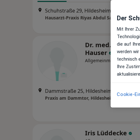
Schuhstraße 29, Hildesheim
•
Zu Googl
Der Schu
Hausarzt-Praxis Riyas Abdul Saleem
Mit Ihrer 
Technologi
Dr. med. Caroline
die auf Ih
Hauser
werden wir
technisch 
Allgemeinmedizinerin, Int
Ihre Zusti
aktualisier
Dammstraße 25, Hildesheim
•
Zu Googl
Cookie-Ei
Praxis am Dammtor, Hildesheim
Iris Lüddecke