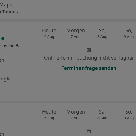
 Maps
Praxis Am Markt Dr.med.S.Pawelzik, Sabrina Timmermann, Dr. med. Birthe Schnell, Kathrin Schücker,Dr.med.Nicolai Kruschinski
Heute
Morgen
Sa,
So,
l
6 Aug
7 Aug
8 Aug
9 Aug
stische &
Online-Terminbuchung nicht verfügbar
en
Terminanfrage senden
oogle
Heute
Morgen
Sa,
So,
6 Aug
7 Aug
8 Aug
9 Aug
en