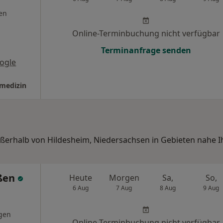
en
Online-Terminbuchung nicht verfügbar
Terminanfrage senden
ogle
nmedizin
ußerhalb von Hildesheim, Niedersachsen in Gebieten nahe I
ißen
Heute
Morgen
Sa,
So,
6 Aug
7 Aug
8 Aug
9 Aug
gen
Online-Terminbuchung nicht verfügbar