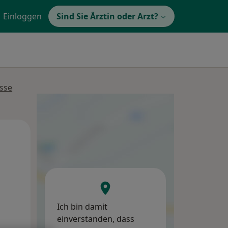
Einloggen
Sind Sie Ärztin oder Arzt?
isse
Mo,
Di,
Mi,
10 Aug
11 Aug
12 Aug
Ich bin damit
einverstanden, dass