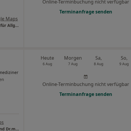
Online-Terminbuchung nicht verfügbar
Terminanfrage senden
le Maps
Privat - Praxis Manfred Hirschochs Facharzt für Allgemeinmedizin
Heute
Morgen
Sa,
So,
6 Aug
7 Aug
8 Aug
9 Aug
vmediziner
en
Online-Terminbuchung nicht verfügbar
Terminanfrage senden
ps
Internistische Hausarztpraxis Ingo Löffler und Dr.med. Stefan Gerdes