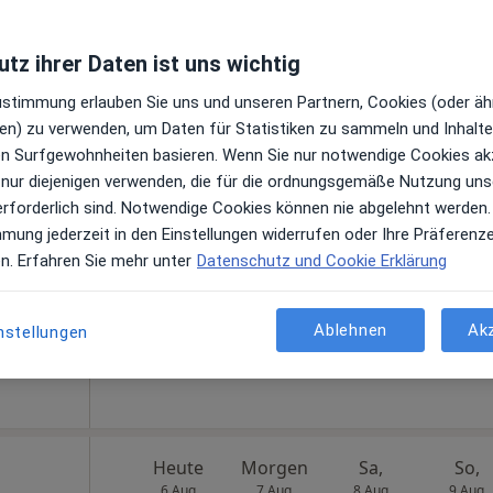
e Maps
tz ihrer Daten ist uns wichtig
Zustimmung erlauben Sie uns und unseren Partnern, Cookies (oder äh
en) zu verwenden, um Daten für Statistiken zu sammeln und Inhalte 
ren Surfgewohnheiten basieren. Wenn Sie nur notwendige Cookies ak
Heute
Morgen
Sa,
So,
6 Aug
7 Aug
8 Aug
9 Aug
 nur diejenigen verwenden, die für die ordnungsgemäße Nutzung uns
erforderlich sind. Notwendige Cookies können nie abgelehnt werden.
ernistin
mmung jederzeit in den Einstellungen widerrufen oder Ihre Präferenz
Online-Terminbuchung nicht verfügbar
en. Erfahren Sie mehr unter
Datenschutz und Cookie Erklärung
Terminanfrage senden
e Maps
Ablehnen
Ak
nstellungen
Heute
Morgen
Sa,
So,
6 Aug
7 Aug
8 Aug
9 Aug