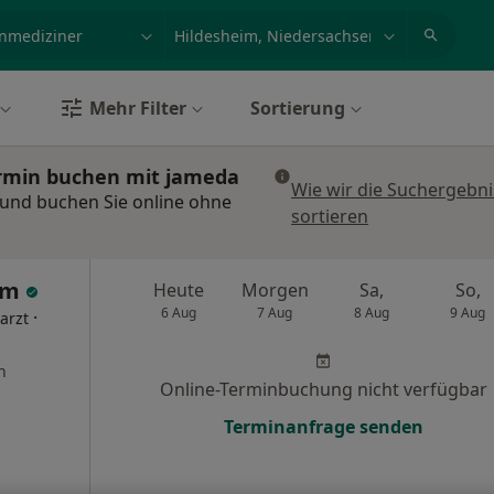
et, Erkrankung, Name
z.B. Berlin
Mehr Filter
Sortierung
ermin buchen mit jameda
Wie wir die Suchergebn
 und buchen Sie online ohne
sortieren
eem
Heute
Morgen
Sa,
So,
6 Aug
7 Aug
8 Aug
9 Aug
·
arzt
n
Online-Terminbuchung nicht verfügbar
Terminanfrage senden