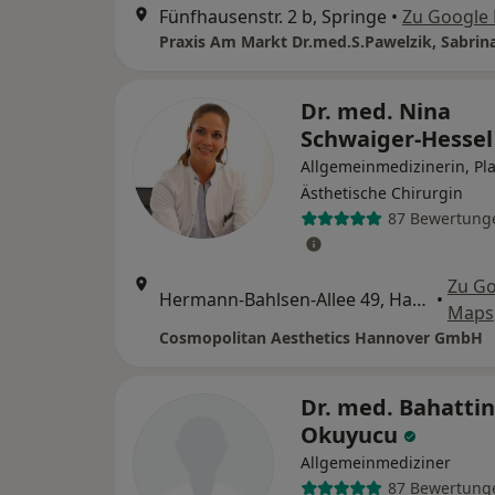
Fünfhausenstr. 2 b, Springe
•
Zu Google
Dr. med. Nina
Schwaiger-Hesse
Allgemeinmedizinerin, Pla
Ästhetische Chirurgin
87 Bewertung
Zu G
Hermann-Bahlsen-Allee 49, Hannover
•
Maps
Cosmopolitan Aesthetics Hannover GmbH
Dr. med. Bahattin
Okuyucu
Allgemeinmediziner
87 Bewertung