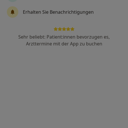
Matthias Olszewski
Erhalten Sie Benachrichtigungen
·
Mehr
Allgemeinmediziner, Akupunkteur
12 Bewertungen
Sehr beliebt: Patient:innen bevorzugen es,
Grünbürgstr. 16, Stadtsteinach
•
Zu Google Maps
Arzttermine mit der App zu buchen
Praxis Matthias Olszewski & Kollegen Facharzt für Allgemeinmedizin
Dieser Arzt bzw. diese Ärztin bietet keine Online-Terminbuchung an diesem Standort an.
Terminanfrage senden