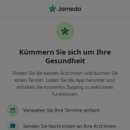
Ha
Allgemeinmediziner • Kronach, Bayern
Filter & Sortierung
Zu Google Maps
Allgemeinmediziner in Kronach: Termin
Kümmern Sie sich um Ihre
buchen mit jameda
Gesundheit
Finden Sie Allgemeinmediziner in Kronach und
buchen Sie online ohne zusätzliche Kosten.
Finden Sie die besten Ärzt:innen und buchen Sie
Wie wir die Suchergebnisse sortieren
einen Termin. Laden Sie die App herunter und
erhalten Sie kostenlos Zugang zu exklusiven
Funktionen:
Verwalten Sie Ihre Termine einfach
Senden Sie Nachrichten an Ihre Ärzt:innen