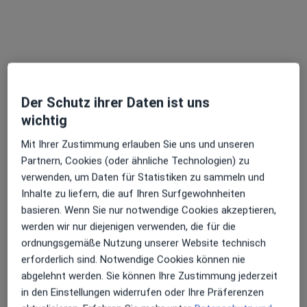
Dr. med. Luminita Kokai-Opris
·
Mehr
Allgemeinmedizinerin, Akupunkteurin
Der Schutz ihrer Daten ist uns
140 Bewertungen
wichtig
Mit Ihrer Zustimmung erlauben Sie uns und unseren
Friedrich-Ebert-Str. 14 d, Bayreuth
•
Zu Google Maps
Partnern, Cookies (oder ähnliche Technologien) zu
Praxis Dr.med. Luminita Kokai-Opris Fachärztin f. Allgemeinmedizin
verwenden, um Daten für Statistiken zu sammeln und
Dieser Arzt bzw. diese Ärztin bietet keine Online-Terminbuchung an diesem Standort an.
Inhalte zu liefern, die auf Ihren Surfgewohnheiten
basieren. Wenn Sie nur notwendige Cookies akzeptieren,
Terminanfrage senden
werden wir nur diejenigen verwenden, die für die
ordnungsgemäße Nutzung unserer Website technisch
erforderlich sind. Notwendige Cookies können nie
abgelehnt werden. Sie können Ihre Zustimmung jederzeit
in den Einstellungen widerrufen oder Ihre Präferenzen