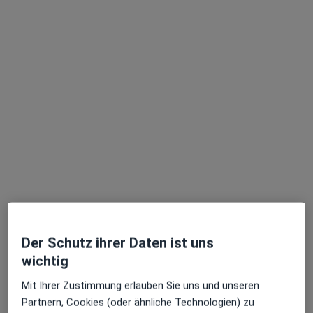
Dr. med. Philipp Lindemann
·
Mehr
Allgemeinmediziner, Internist, Hausarzt
128 Bewertungen
Adresse
Videosprechstunde
Räuschstr. 57 a, Berlin
•
Zu Google Maps
Der Schutz ihrer Daten ist uns
Hausarztpraxis Dr.med. Philipp Lindemann Facharzt für Innere Medizin
wichtig
Dieser Arzt bzw. diese Ärztin bietet keine Online-Terminbuchung an diesem Standort an.
Mit Ihrer Zustimmung erlauben Sie uns und unseren
Terminanfrage senden
Partnern, Cookies (oder ähnliche Technologien) zu