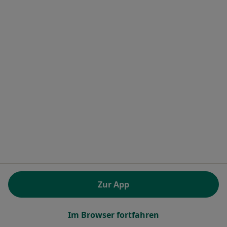
Joanna Lüttge
Allgemeinmedizinerin
Zu Google
Rudolf-Breitscheid-Str 25, Potsdam
•
Maps
Praxis Joanna Lüttge Fachärztin f. Allgemeinmedizin
Dieser Arzt bzw. diese Ärztin bietet keine Online-Terminbuchung an diesem Standort an.
Terminanfrage senden
Zur App
Im Browser fortfahren