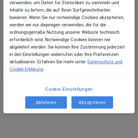
verwenden, um Daten für Statistiken zu sammeln und
Inhalte zu liefern, die auf Ihren Surfgewohnheiten
basieren. Wenn Sie nur notwendige Cookies akzeptieren,
werden wir nur diejenigen verwenden, die für die
ordnungsgemäße Nutzung unserer Website technisch
erforderlich sind. Notwendige Cookies können nie
abgelehnt werden. Sie können Ihre Zustimmung jederzeit
in den Einstellungen widerrufen oder Ihre Präferenzen
aktualisieren. Erfahren Sie mehr unter
Datenschutz und
Dr. med. Alexander Schürmann
Cookie Erklärung
·
Allgemeinmediziner, Plastischer & Ästhetischer Chirurg
Mehr
86 Bewertungen
Cookie-Einstellungen
Ablehnen
Akzeptieren
Engeldamm 32, Berlin
•
Zu Google Maps
SAS - Schuermann Aesthetic Surgery
Privatpraxis
Dieser Arzt bzw. diese Ärztin bietet keine Online-Terminbuchung an diesem Standort an.