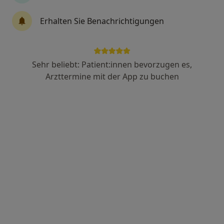
Anzeige
Erhalten Sie Benachrichtigungen
Miriam Schütz-Rynski
Allgemeinmedizinerin, Hausärztin
18 Bewertungen
Sehr beliebt: Patient:innen bevorzugen es,
Arzttermine mit der App zu buchen
Rubensstraße 119, Berlin
•
Zu Google Maps
MVZ Policum Berlin Friedenau - Allgemeinmedizin
Dieser Arzt bzw. diese Ärztin bietet keine Online-Terminbuchung an diesem Standort an.
Terminanfrage senden