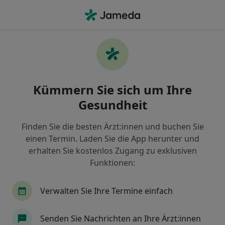
Ha
Allgemeinmediziner • Michendorf, Brandenburg
Filter & Sortierung
Zu Google Maps
Allgemeinmediziner in Michendorf:
Kümmern Sie sich um Ihre
Termin buchen mit jameda
Gesundheit
Finden Sie Allgemeinmediziner in Michendorf und
buchen Sie online ohne zusätzliche Kosten.
Finden Sie die besten Ärzt:innen und buchen Sie
Wie wir die Suchergebnisse sortieren
einen Termin. Laden Sie die App herunter und
erhalten Sie kostenlos Zugang zu exklusiven
Funktionen:
Verwalten Sie Ihre Termine einfach
Senden Sie Nachrichten an Ihre Ärzt:innen