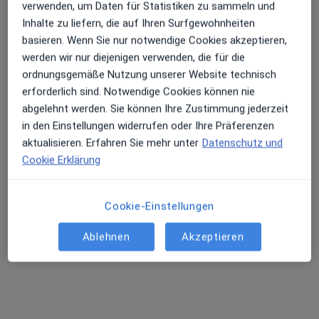
verwenden, um Daten für Statistiken zu sammeln und
Inhalte zu liefern, die auf Ihren Surfgewohnheiten
basieren. Wenn Sie nur notwendige Cookies akzeptieren,
werden wir nur diejenigen verwenden, die für die
ordnungsgemäße Nutzung unserer Website technisch
Dr. med. Maximilian Graunke
erforderlich sind. Notwendige Cookies können nie
·
Mehr
Allgemeinmediziner, Internist, Hausarzt
abgelehnt werden. Sie können Ihre Zustimmung jederzeit
101 Bewertungen
in den Einstellungen widerrufen oder Ihre Präferenzen
aktualisieren. Erfahren Sie mehr unter
Datenschutz und
Zu Google
Cookie Erklärung
Lohmühlenstr. 5 Haus CF0, Hamburg
•
Maps
Asklepios MVZ St. Georg
Cookie-Einstellungen
Dieser Arzt bzw. diese Ärztin bietet keine Online-Terminbuchung an diesem Standort an.
Ablehnen
Akzeptieren
Terminanfrage senden