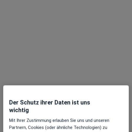
Andreas Weidemann
·
Mehr
Allgemeinmediziner, Notfallmediziner, Akupunkteur
137 Bewertungen
Rathausstr. 12, Geesthacht
•
Zu Google Maps
Praxis Andreas Weidemann Facharzt für Allgemeinmedizin
Dieser Arzt bzw. diese Ärztin bietet keine Online-Terminbuchung an diesem Standort an.
Terminanfrage senden
Der Schutz ihrer Daten ist uns
wichtig
Mit Ihrer Zustimmung erlauben Sie uns und unseren
Partnern, Cookies (oder ähnliche Technologien) zu