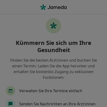
Ha
Allgemeinmediziner • Mölln, Schleswig-Holstein
Filter & Sortierung
Zu Google Maps
Allgemeinmediziner in Mölln: Termin
Kümmern Sie sich um Ihre
buchen mit jameda
Gesundheit
Finden Sie Allgemeinmediziner in Mölln und buchen
Sie online ohne zusätzliche Kosten.
Finden Sie die besten Ärzt:innen und buchen Sie
Wie wir die Suchergebnisse sortieren
einen Termin. Laden Sie die App herunter und
erhalten Sie kostenlos Zugang zu exklusiven
Funktionen:
Verwalten Sie Ihre Termine einfach
Senden Sie Nachrichten an Ihre Ärzt:innen