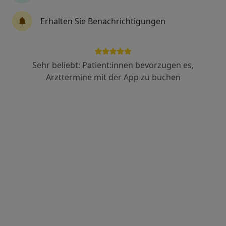
Werner Puls
Erhalten Sie Benachrichtigungen
Allgemeinmediziner
22 Bewertungen
Sehr beliebt: Patient:innen bevorzugen es,
Domstr. 19, Ratzeburg
•
Zu Google Maps
Arzttermine mit der App zu buchen
Petra Puls und Werner Puls
Dieser Arzt bzw. diese Ärztin bietet keine Online-Terminbuchung an diesem Standort an.
Terminanfrage senden