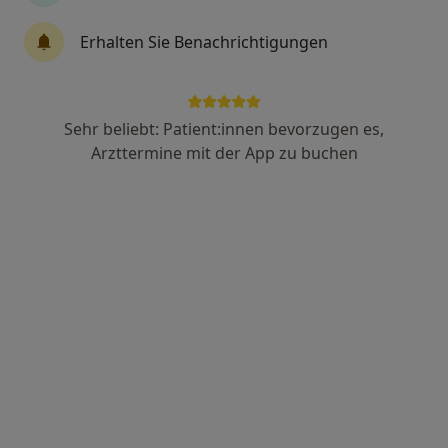
Erhalten Sie Benachrichtigungen
Annegret Altendorfer
·
Mehr
Allgemeinmedizinerin
15 Bewertungen
Sehr beliebt: Patient:innen bevorzugen es,
Arzttermine mit der App zu buchen
Brunngasse 1, Kelheim
•
Zu Google Maps
Hausarztpraxis Annegret Altendorfer & Dr. Tanja Benseler-Zilch​
Dieser Arzt bzw. diese Ärztin bietet keine Online-Terminbuchung an diesem Standort an.
Terminanfrage senden