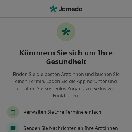
Ha
Allgemeinmediziner • Neustadt an der Donau, Bayern
Filter & Sortierung
Zu Google Maps
Allgemeinmediziner in Neustadt an der
Kümmern Sie sich um Ihre
Donau: Termin buchen mit jameda
Gesundheit
Finden Sie Allgemeinmediziner in Neustadt an der
Donau und buchen Sie online ohne zusätzliche
Finden Sie die besten Ärzt:innen und buchen Sie
Kosten.
einen Termin. Laden Sie die App herunter und
Wie wir die Suchergebnisse sortieren
erhalten Sie kostenlos Zugang zu exklusiven
Funktionen:
Verwalten Sie Ihre Termine einfach
Senden Sie Nachrichten an Ihre Ärzt:innen