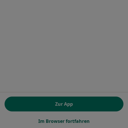
Dres. Stephan Weber und Tanja Schötz
Dieser Arzt bzw. diese Ärztin bietet keine Online-Terminbuchung an diesem Standort an.
Terminanfrage senden
Oliver Schmid
Allgemeinmediziner, Sportmediziner, Chirotherapeut
25 Bewertungen
Zur App
Donaupark 6, Kelheim
•
Zu Google Maps
Im Browser fortfahren
Praxis Oliver Schmid Facharzt fürAllgemeinmedizin