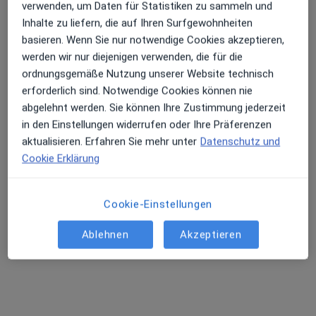
Terminanfrage senden
verwenden, um Daten für Statistiken zu sammeln und
Inhalte zu liefern, die auf Ihren Surfgewohnheiten
basieren. Wenn Sie nur notwendige Cookies akzeptieren,
werden wir nur diejenigen verwenden, die für die
ordnungsgemäße Nutzung unserer Website technisch
erforderlich sind. Notwendige Cookies können nie
abgelehnt werden. Sie können Ihre Zustimmung jederzeit
in den Einstellungen widerrufen oder Ihre Präferenzen
aktualisieren. Erfahren Sie mehr unter
Datenschutz und
Cookie Erklärung
Dr. med. Jochen Drechsel
·
Mehr
Allgemeinmediziner
109 Bewertungen
Cookie-Einstellungen
Ablehnen
Akzeptieren
Hollerweg 10, Hallbergmoos
•
Zu Google Maps
Praxis Dr.med. Jochen Drechsel Facharzt für Allgemeinmedizin
Dieser Arzt bzw. diese Ärztin bietet keine Online-Terminbuchung an diesem Standort an.
Terminanfrage senden