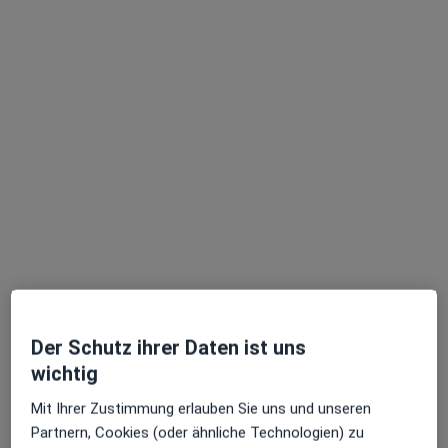
Dr. Dr. med. Marc Weidenbusch
·
Mehr
Allgemeinmediziner, Notfallmediziner, Nephrologe
245 Bewertungen
Adresse
Videosprechstunde
Zu Google
Estermannweg 1, Kirchheim bei München
•
Der Schutz ihrer Daten ist uns
Maps
wichtig
Praxis Dr.med. Marc Weidenbusch
Dieser Arzt bzw. diese Ärztin bietet keine Online-Terminbuchung an diesem Standort an.
Mit Ihrer Zustimmung erlauben Sie uns und unseren
Partnern, Cookies (oder ähnliche Technologien) zu