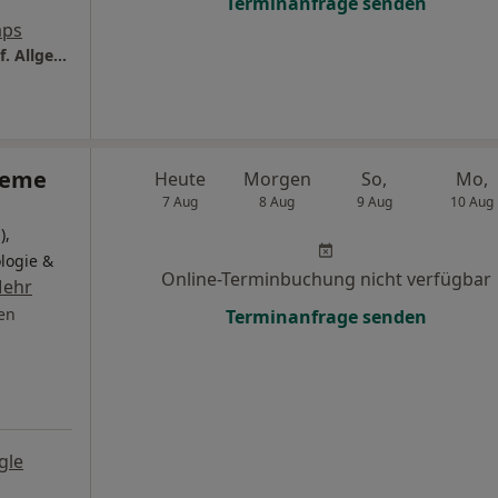
Terminanfrage senden
aps
Praxis Dr.med. Katharina Teicher Fachärztin f. Allgemeinmedizin
hieme
Heute
Morgen
So,
Mo,
7 Aug
8 Aug
9 Aug
10 Aug
),
logie &
Online-Terminbuchung nicht verfügbar
ehr
en
Terminanfrage senden
gle