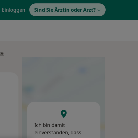
Einloggen
Sind Sie Ärztin oder Arzt?
se
Di,
Mi,
Do,
11 Aug
12 Aug
13 Aug
Ich bin damit
einverstanden, dass