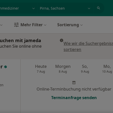
et, Erkrankung, Name
z.B. Berlin
Mehr Filter
Sortierung
 buchen mit jameda
Wie wir die Suchergebnis
buchen Sie online ohne
sortieren
er
Heute
Morgen
So,
Mo,
7 Aug
8 Aug
9 Aug
10 Aug
en
Online-Terminbuchung nicht verfügbar
Terminanfrage senden