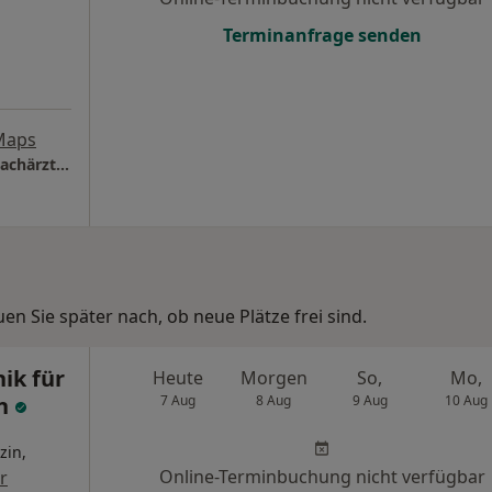
Terminanfrage senden
Maps
INDIVIMed Privatpraxis Alexandra Nitsche Fachärztin f. Allgemeinmedizin
n Sie später nach, ob neue Plätze frei sind.
nik für
Heute
Morgen
So,
Mo,
en
7 Aug
8 Aug
9 Aug
10 Aug
zin,
Online-Terminbuchung nicht verfügbar
r