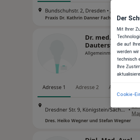
Bundschuhstr. 2, Dresden
•
Zu Google 
Der Schu
Mit Ihrer 
Dr. med. Heiko
Technologi
Dauterstedt
die auf Ih
werden wir
Allgemeinmediziner
technisch 
Ihre Zusti
aktualisier
Adresse 1
Adresse 2
Adresse 3
Cookie-Ei
Zu 
Dresdner Str. 9, Königstein/Sächsische Schweiz
•
Ma
Dres. Heiko Wegner und Stefan Wegner