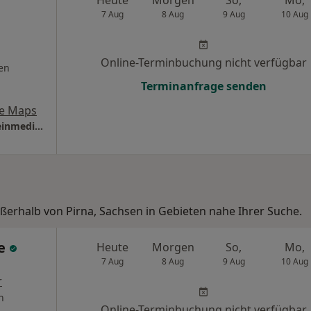
7 Aug
8 Aug
9 Aug
10 Aug
Online-Terminbuchung nicht verfügbar
en
Terminanfrage senden
e Maps
Praxis Axel Zschiedrich Facharzt für Allgemeinmedizin
ußerhalb von Pirna, Sachsen in Gebieten nahe Ihrer Suche.
he
Heute
Morgen
So,
Mo,
7 Aug
8 Aug
9 Aug
10 Aug
r
n
Online-Terminbuchung nicht verfügbar