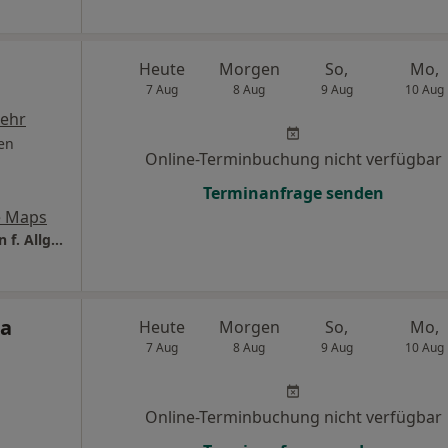
Heute
Morgen
So,
Mo,
7 Aug
8 Aug
9 Aug
10 Aug
ehr
en
Online-Terminbuchung nicht verfügbar
Terminanfrage senden
e Maps
Praxis Dr.med. Anja Deutschmann Fachärztin f. Allgemeinmedizin
na
Heute
Morgen
So,
Mo,
7 Aug
8 Aug
9 Aug
10 Aug
Online-Terminbuchung nicht verfügbar