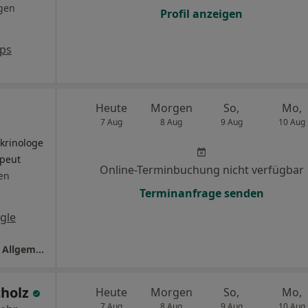
gen
Profil anzeigen
ps
Heute
Morgen
So,
Mo,
7 Aug
8 Aug
9 Aug
10 Aug
krinologe
apeut
Online-Terminbuchung nicht verfügbar
en
Terminanfrage senden
gle
Praxis Dr.med. Tobias Behrendt Facharzt für Allgemeinmedizin
cholz
Heute
Morgen
So,
Mo,
7 Aug
8 Aug
9 Aug
10 Aug