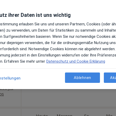
Maps
tz ihrer Daten ist uns wichtig
Praxis Dr. Kathrin Danner Fachärztin f. Allgemeinmedizin
Zustimmung erlauben Sie uns und unseren Partnern, Cookies (oder äh
en) zu verwenden, um Daten für Statistiken zu sammeln und Inhalte 
Heute
Morgen
So,
Mo,
7 Aug
8 Aug
9 Aug
10 Aug
ren Surfgewohnheiten basieren. Wenn Sie nur notwendige Cookies ak
 nur diejenigen verwenden, die für die ordnungsgemäße Nutzung uns
erforderlich sind. Notwendige Cookies können nie abgelehnt werden.
Online-Terminbuchung nicht verfügbar
mmung jederzeit in den Einstellungen widerrufen oder Ihre Präferenz
en. Erfahren Sie mehr unter
Datenschutz und Cookie Erklärung
Terminanfrage senden
Ablehnen
Ak
nstellungen
Google
ps
Heute
Morgen
So,
Mo,