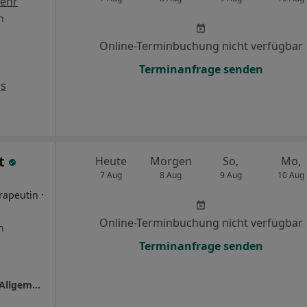
ehr
n
Online-Terminbuchung nicht verfügbar
Terminanfrage senden
ps
rt
Heute
Morgen
So,
Mo,
7 Aug
8 Aug
9 Aug
10 Aug
·
rapeutin
Online-Terminbuchung nicht verfügbar
n
Terminanfrage senden
Praxis Dr.med. Solveig Pinkert Fachärztin f. Allgemeinmedizin