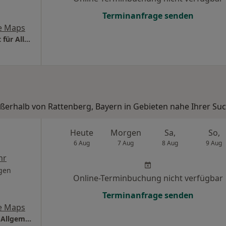
Terminanfrage senden
e Maps
Praxis Dr.med. Daniel Jonas-Klemm Facharzt für Allgemeinmedizin
ußerhalb von Rattenberg, Bayern in Gebieten nahe Ihrer Suc
Heute
Morgen
Sa,
So,
6 Aug
7 Aug
8 Aug
9 Aug
hr
gen
Online-Terminbuchung nicht verfügbar
Terminanfrage senden
e Maps
Praxis Dr.med. Jochen Drechsel Facharzt für Allgemeinmedizin