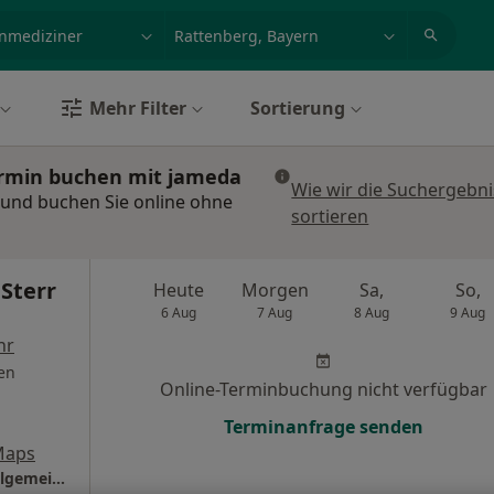
et, Erkrankung, Name
z.B. Berlin
Mehr Filter
Sortierung
ermin buchen mit jameda
Wie wir die Suchergebn
 und buchen Sie online ohne
sortieren
Sterr
Heute
Morgen
Sa,
So,
6 Aug
7 Aug
8 Aug
9 Aug
hr
en
Online-Terminbuchung nicht verfügbar
Terminanfrage senden
Maps
Praxis Dr.med. Stephan Sterr Facharzt für Allgemeinmedizin