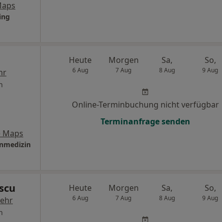
Maps
ing
Heute
Morgen
Sa,
So,
6 Aug
7 Aug
8 Aug
9 Aug
hr
n
Online-Terminbuchung nicht verfügbar
Terminanfrage senden
e Maps
inmedizin
scu
Heute
Morgen
Sa,
So,
6 Aug
7 Aug
8 Aug
9 Aug
ehr
n