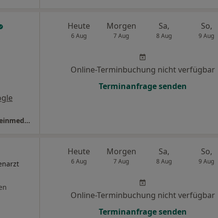
Heute
Morgen
Sa,
So,
6 Aug
7 Aug
8 Aug
9 Aug
Online-Terminbuchung nicht verfügbar
Terminanfrage senden
gle
Praxis Philipp Kohlbeck Facharzt für Allgemeinmedizin
Heute
Morgen
Sa,
So,
6 Aug
7 Aug
8 Aug
9 Aug
enarzt
en
Online-Terminbuchung nicht verfügbar
Terminanfrage senden