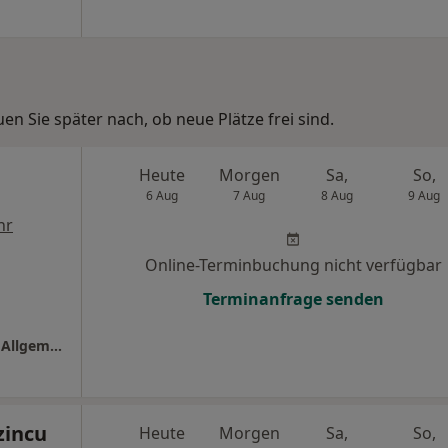
n Sie später nach, ob neue Plätze frei sind.
Heute
Morgen
Sa,
So,
6 Aug
7 Aug
8 Aug
9 Aug
hr
Online-Terminbuchung nicht verfügbar
Terminanfrage senden
Praxis Dr.med. Norbert Ludwig Facharzt für Allgemeinmedizin
zincu
Heute
Morgen
Sa,
So,