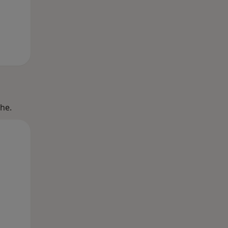
he.
Mo,
Di,
Mi,
10 Aug
11 Aug
12 Aug