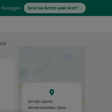
Einloggen
Sind Sie Ärztin oder Arzt?
isse
Mo,
Di,
Mi,
10 Aug
11 Aug
12 Aug
Ich bin damit
einverstanden, dass