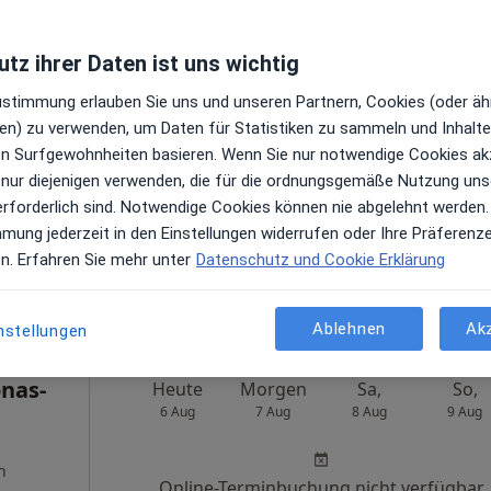
tz ihrer Daten ist uns wichtig
Zustimmung erlauben Sie uns und unseren Partnern, Cookies (oder äh
Heute
Morgen
Sa,
So,
en) zu verwenden, um Daten für Statistiken zu sammeln und Inhalte 
6 Aug
7 Aug
8 Aug
9 Aug
ren Surfgewohnheiten basieren. Wenn Sie nur notwendige Cookies ak
 nur diejenigen verwenden, die für die ordnungsgemäße Nutzung uns
Online-Terminbuchung nicht verfügbar
erforderlich sind. Notwendige Cookies können nie abgelehnt werden.
mmung jederzeit in den Einstellungen widerrufen oder Ihre Präferenz
Terminanfrage senden
en. Erfahren Sie mehr unter
Datenschutz und Cookie Erklärung
ps
Ablehnen
Ak
nstellungen
onas-
Heute
Morgen
Sa,
So,
6 Aug
7 Aug
8 Aug
9 Aug
n
Online-Terminbuchung nicht verfügbar