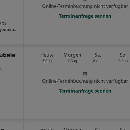
Online-Terminbuchung nicht verfügbar
Terminanfrage senden
aps
Praxis Dr. Mariana Ciosescu Fachärztin f. Allgemeinmedizin
Aubele
Heute
Morgen
Sa,
So,
6 Aug
7 Aug
8 Aug
9 Aug
n
Online-Terminbuchung nicht verfügbar
Terminanfrage senden
nn
Heute
Morgen
Sa,
So,