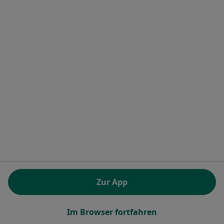
Glindersweg 80, Hamburg
•
Zu Google Maps
Bethesda Krankenhaus Bergedorf gGmbH Klinik für Gynäkologie und Geburtshilfe
Dieser Arzt bzw. diese Ärztin bietet keine Online-Terminbuchung an diesem Standort an.
Terminanfrage senden
Dr. med. Ute Moje
·
Mehr
Allgemeinmedizinerin, Hautärztin (Dermatologin)
Zur App
42 Bewertungen
Im Browser fortfahren
Hinterm Graben 37, Hamburg
•
Zu Google Maps