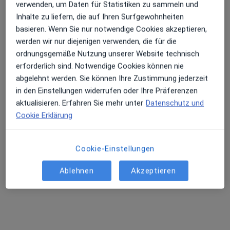
Dr. med. Ulrike
verwenden, um Daten für Statistiken zu sammeln und
Jaeger
Inhalte zu liefern, die auf Ihren Surfgewohnheiten
Allgemeinmediziner
basieren. Wenn Sie nur notwendige Cookies akzeptieren,
Keine Online-Terminbuchung über jameda verfügbar
werden wir nur diejenigen verwenden, die für die
ordnungsgemäße Nutzung unserer Website technisch
Profil anzeigen
erforderlich sind. Notwendige Cookies können nie
abgelehnt werden. Sie können Ihre Zustimmung jederzeit
in den Einstellungen widerrufen oder Ihre Präferenzen
aktualisieren. Erfahren Sie mehr unter
Datenschutz und
Ärzte und Heilberufler verfügbar
Cookie Erklärung
Diese Ärzte und Heilberufler befinden sich
außerhalb von Reinbek, Schleswig-Holstein in
Cookie-Einstellungen
Gebieten nahe Ihrer Suche.
Ablehnen
Akzeptieren