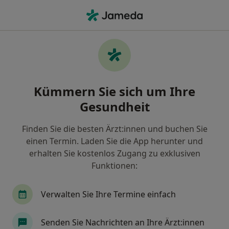
Ha
Allgemeinmediziner • Reinbek, Schleswig-Holstein
Filter & Sortierung
Zu Google Maps
Allgemeinmediziner in Reinbek: Termin
Kümmern Sie sich um Ihre
buchen mit jameda
Gesundheit
Finden Sie Allgemeinmediziner in Reinbek und
buchen Sie online ohne zusätzliche Kosten.
Finden Sie die besten Ärzt:innen und buchen Sie
Wie wir die Suchergebnisse sortieren
einen Termin. Laden Sie die App herunter und
erhalten Sie kostenlos Zugang zu exklusiven
Funktionen:
Verwalten Sie Ihre Termine einfach
Senden Sie Nachrichten an Ihre Ärzt:innen