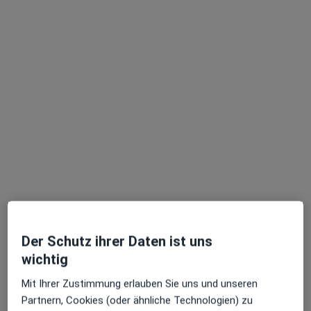
Praxis Dr.med. Ulrike Jaeger Fachärztin f.
Allgemeinmedizin
Praxis
Allgemeinmedizin, Palliativmedizin, Chirotherapie (Manuelle
Medizin)
93 Bewertungen
Der Schutz ihrer Daten ist uns
Fleetplatz 5, Hamburg
•
Zu Google Maps
wichtig
Praxis Dr.med. Ulrike Jaeger Fachärztin f. Allgemeinmedizin
Mit Ihrer Zustimmung erlauben Sie uns und unseren
Partnern, Cookies (oder ähnliche Technologien) zu