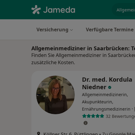
Fachgebi
Versicherung
Verfügbare Termine
Allgemeinmediziner in Saarbrücken: 
Finden Sie Allgemeinmediziner in Saarbrücke
zusätzliche Kosten.
Dr. med. Kordula
Niedner
Allgemeinmedizinerin,
Akupunkteurin,
·
Ernährungsmedizinerin
32 Bewertung
Köllner Str. 6, Püttlingen
•
Zu Google Ma