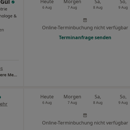
 Gül
Heute
Morgen
Sa,
So,
6 Aug
7 Aug
8 Aug
9 Aug
trie
inologe &
Online-Terminbuchung nicht verfügbar
en
Terminanfrage senden
ps
Praxis Dr.med. Gökmen Gül Facharzt für Innere Medizin
Heute
Morgen
Sa,
So,
6 Aug
7 Aug
8 Aug
9 Aug
ehr
Online-Terminbuchung nicht verfügbar