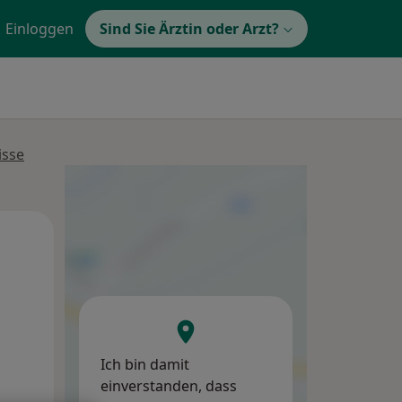
Einloggen
Sind Sie Ärztin oder Arzt?
isse
Mo,
Di,
Mi,
10 Aug
11 Aug
12 Aug
Ich bin damit
einverstanden, dass