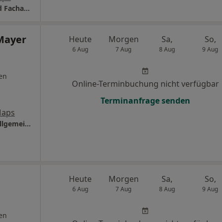
ORTHO-MEDIKUM Dr.med. Jörg Recktenwald Facharzt für Orthopädie
 Mayer
Heute
Morgen
Sa,
So,
6 Aug
7 Aug
8 Aug
9 Aug
en
Online-Terminbuchung nicht verfügbar
Terminanfrage senden
Maps
Praxis Dr.med. Kerstin Mayer Fachärztin f. Allgemeinmedizin
Heute
Morgen
Sa,
So,
6 Aug
7 Aug
8 Aug
9 Aug
en