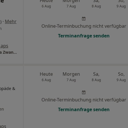
ie
Heute
Morgen
Sa,
So,
6 Aug
7 Aug
8 Aug
9 Aug
·
Mehr
)
Online-Terminbuchung nicht verfügbar
n
Terminanfrage senden
Maps
Frauenärztinnen Saarbrücken Dres. Christina Zwank-Koebnick und Stephanie Siebenborn
Heute
Morgen
Sa,
So,
6 Aug
7 Aug
8 Aug
9 Aug
hopäde &
Online-Terminbuchung nicht verfügbar
en
Terminanfrage senden
aps