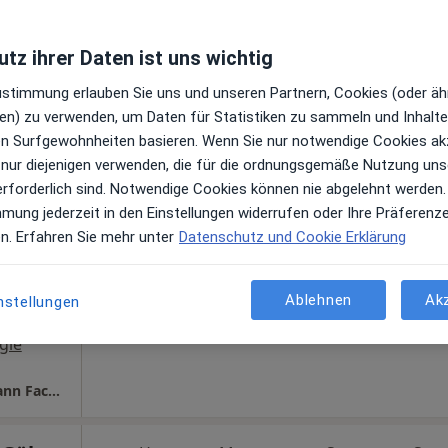
Praxis Dr.med. Kordula Niedner Fachärztin f. Allgemeinmedizin
tz ihrer Daten ist uns wichtig
Zustimmung erlauben Sie uns und unseren Partnern, Cookies (oder äh
en) zu verwenden, um Daten für Statistiken zu sammeln und Inhalte 
Heute
Morgen
Sa,
So,
ren Surfgewohnheiten basieren. Wenn Sie nur notwendige Cookies ak
n
6 Aug
7 Aug
8 Aug
9 Aug
 nur diejenigen verwenden, die für die ordnungsgemäße Nutzung uns
hr
erforderlich sind. Notwendige Cookies können nie abgelehnt werden.
en
mmung jederzeit in den Einstellungen widerrufen oder Ihre Präferenz
Online-Terminbuchung nicht verfügbar
en. Erfahren Sie mehr unter
Datenschutz und Cookie Erklärung
Telefonnummer anzeigen
Ablehnen
Ak
nstellungen
gle
Praxis Kleinblittersdorf Dr.med. John Warmann Facharzt für Allgemeinmedizin