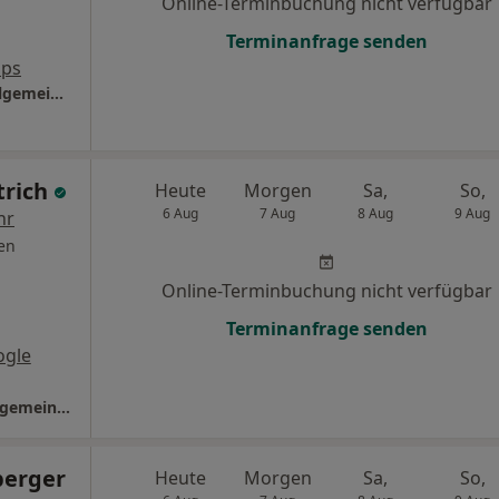
Online-Terminbuchung nicht verfügbar
Terminanfrage senden
aps
Praxis Dr.med. Olga Piatezki Fachärztin f. Allgemeinmedizin
trich
Heute
Morgen
Sa,
So,
6 Aug
7 Aug
8 Aug
9 Aug
hr
en
Online-Terminbuchung nicht verfügbar
Terminanfrage senden
ogle
Praxis Dr.med. Said Hettrich Facharzt für Allgemeinmedizin
berger
Heute
Morgen
Sa,
So,