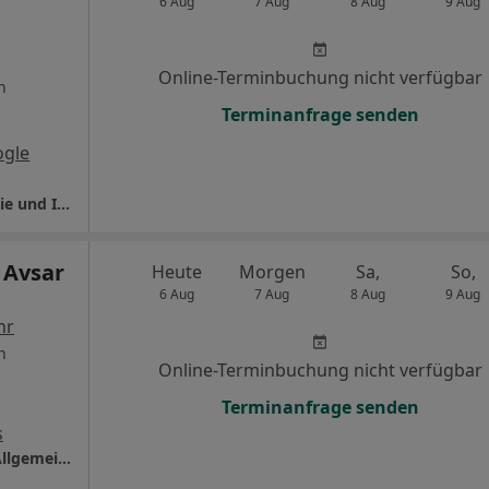
6 Aug
7 Aug
8 Aug
9 Aug
Online-Terminbuchung nicht verfügbar
n
Terminanfrage senden
ogle
Kreiskrankenhaus St. Ingbert Abt. Anästhesie und Intensivmedizin
 Avsar
Heute
Morgen
Sa,
So,
6 Aug
7 Aug
8 Aug
9 Aug
hr
n
Online-Terminbuchung nicht verfügbar
Terminanfrage senden
s
Praxis Dr.med. Mehmet Avsar Facharzt für Allgemeinmedizin