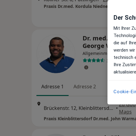
Der Schu
Mit Ihrer 
Technologi
Dr. med. John St.
die auf Ih
George Warman
werden wir
·
Me
Allgemeinmediziner
technisch 
35 Bewertung
Ihre Zusti
aktualisier
Adresse 1
Adresse 2
Cookie-Ei
Zu Goo
Brückenstr. 12, Kleinblittersdorf
•
Maps