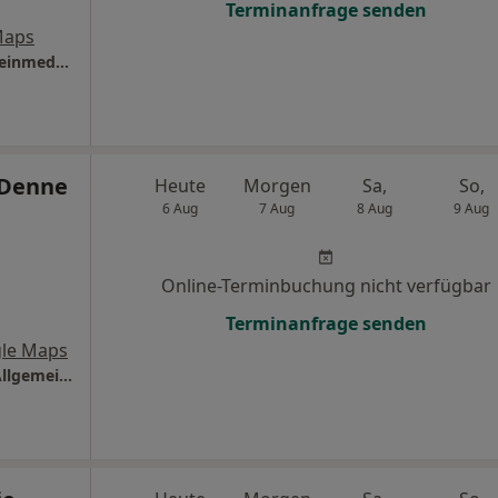
Terminanfrage senden
Maps
Praxis Nikola Schilbach Fachärztin f. Allgemeinmedizin
 Denne
Heute
Morgen
Sa,
So,
6 Aug
7 Aug
8 Aug
9 Aug
Online-Terminbuchung nicht verfügbar
Terminanfrage senden
le Maps
Praxis Dr.med. Michael Denne Facharzt für Allgemeinmedizin