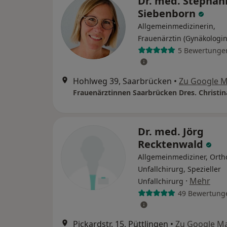
Dr. med. Stephan
Siebenborn
Allgemeinmedizinerin,
Frauenärztin (Gynäkologin
5 Bewertunge
Hohlweg 39, Saarbrücken
•
Zu Google 
Dr. med. Jörg
Recktenwald
Allgemeinmediziner, Ort
Unfallchirurg, Spezieller
·
Mehr
Unfallchirurg
49 Bewertung
Pickardstr. 15, Püttlingen
•
Zu Google M