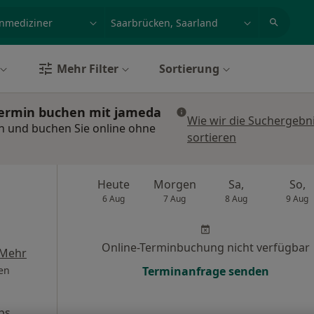
et, Erkrankung, Name
z.B. Berlin
Mehr Filter
Sortierung
Termin buchen mit jameda
Wie wir die Suchergebn
n und buchen Sie online ohne
sortieren
Heute
Morgen
Sa,
So,
6 Aug
7 Aug
8 Aug
9 Aug
Online-Terminbuchung nicht verfügbar
Mehr
en
Terminanfrage senden
ps