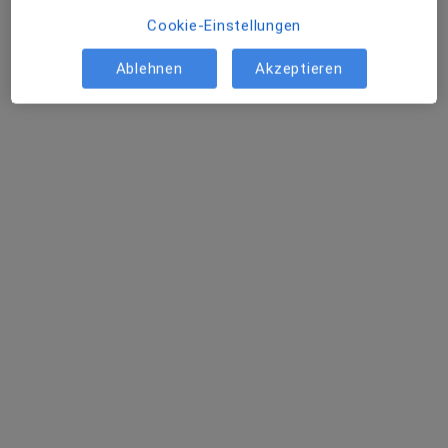
Cookie-Einstellungen
Ablehnen
Akzeptieren
Dr. med. Tim Schröder
Allgemeinmediziner, Internist
222 Bewertungen
Adresse
Videosprechstunde
Hans-Fallada-Str. 82, Nürnberg
•
Zu Google Maps
Dres. Antonia Schröder und Tim Schröder
Dieser Arzt bzw. diese Ärztin bietet keine Online-Terminbuchung an diesem Standort an.