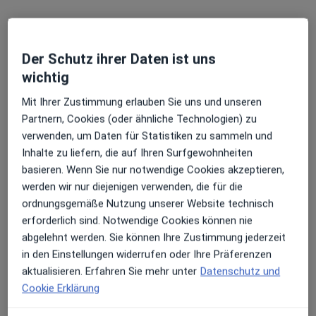
Der Schutz ihrer Daten ist uns
wichtig
Mit Ihrer Zustimmung erlauben Sie uns und unseren
Dr. med. Iris Birkmann
Partnern, Cookies (oder ähnliche Technologien) zu
·
Mehr
Allgemeinmedizinerin, Sportmedizinerin
verwenden, um Daten für Statistiken zu sammeln und
72 Bewertungen
Inhalte zu liefern, die auf Ihren Surfgewohnheiten
basieren. Wenn Sie nur notwendige Cookies akzeptieren,
werden wir nur diejenigen verwenden, die für die
Adresse
Videosprechstunde
ordnungsgemäße Nutzung unserer Website technisch
erforderlich sind. Notwendige Cookies können nie
Bahnhofstr. 55, Oberasbach
•
Zu Google Maps
abgelehnt werden. Sie können Ihre Zustimmung jederzeit
Praxis Dr.med. Iris Birkmann Fachärztin f. Allgemeinmedizin
in den Einstellungen widerrufen oder Ihre Präferenzen
Dieser Arzt bzw. diese Ärztin bietet keine Online-Terminbuchung an diesem Standort an.
aktualisieren. Erfahren Sie mehr unter
Datenschutz und
Cookie Erklärung
Terminanfrage senden