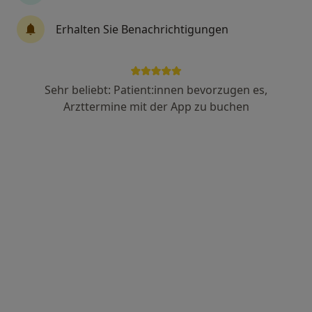
Dr. med. Sandra Hoepffner-Grundy
Erhalten Sie Benachrichtigungen
·
Mehr
Allgemeinmedizinerin
69 Bewertungen
Sehr beliebt: Patient:innen bevorzugen es,
Michael-Vogel-Str. 1 c, Erlangen
•
Zu Google Maps
Arzttermine mit der App zu buchen
Dr. med. Sandra Hoepffner-Grundy & Cansu Cabuk
Dieser Arzt bzw. diese Ärztin bietet keine Online-Terminbuchung an diesem Standort an.
Terminanfrage senden