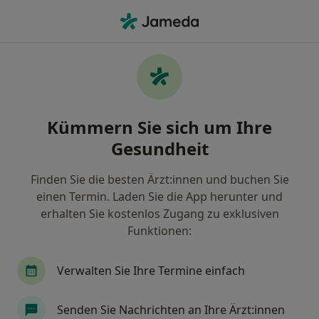
Ha
Allgemeinmediziner • Spardorf, Bayern
Filter & Sortierung
Zu Google Maps
Allgemeinmediziner in Spardorf: Termin
Kümmern Sie sich um Ihre
buchen mit jameda
Gesundheit
Finden Sie Allgemeinmediziner in Spardorf und
buchen Sie online ohne zusätzliche Kosten.
Finden Sie die besten Ärzt:innen und buchen Sie
Wie wir die Suchergebnisse sortieren
einen Termin. Laden Sie die App herunter und
erhalten Sie kostenlos Zugang zu exklusiven
Funktionen:
Verwalten Sie Ihre Termine einfach
Senden Sie Nachrichten an Ihre Ärzt:innen