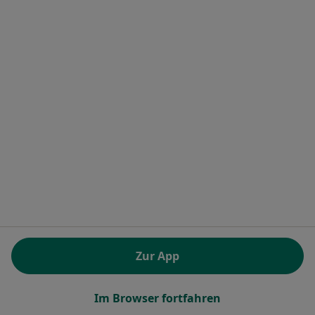
Daniel Pompl
·
Mehr
Allgemeinmediziner
5 Bewertungen
Neuherbergstr. 100, München
•
Zu Google Maps
Norbert Mayr Daniel Pompl und Sarah Schibalski u.w.
Zur App
Dieser Arzt bzw. diese Ärztin bietet keine Online-Terminbuchung an diesem Standort an.
Im Browser fortfahren
Terminanfrage senden