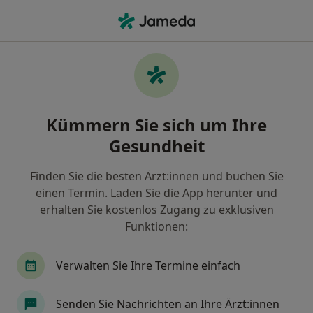
Ha
Allgemeinmediziner • Unterschleißheim, Bayern
Filter & Sortierung
• 1
Zu Google Map
Empfohlene Allgemeinmediziner für
Kümmern Sie sich um Ihre
Privat versichert in Unterschleißheim
Gesundheit
Wie wir die Suchergebnisse sortieren
Finden Sie die besten Ärzt:innen und buchen Sie
einen Termin. Laden Sie die App herunter und
erhalten Sie kostenlos Zugang zu exklusiven
Funktionen:
Verwalten Sie Ihre Termine einfach
Ilona Dreier
Senden Sie Nachrichten an Ihre Ärzt:innen
·
Mehr
Allgemeinmedizinerin