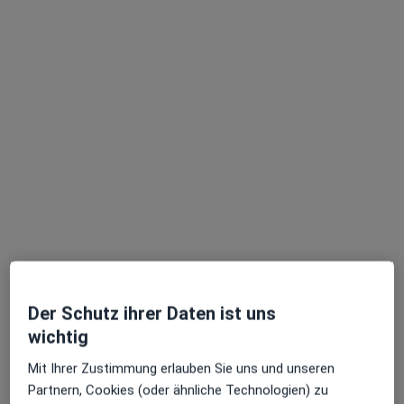
Dr. Dr. med. Marc Weidenbusch
·
Mehr
Allgemeinmediziner, Notfallmediziner, Nephrologe
245 Bewertungen
Zu Google
Estermannweg 1, Kirchheim bei München
•
Maps
Praxis Dr.med. Marc Weidenbusch
Dieser Arzt bzw. diese Ärztin bietet keine Online-Terminbuchung an diesem Standort an.
Der Schutz ihrer Daten ist uns
Terminanfrage senden
wichtig
Mit Ihrer Zustimmung erlauben Sie uns und unseren
Partnern, Cookies (oder ähnliche Technologien) zu