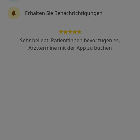
4 Bewertungen
Erhalten Sie Benachrichtigungen
Zu Google
Pater-Kolbe-Str. 7, Unterschleißheim
•
Maps
Sehr beliebt: Patient:innen bevorzugen es,
Hausärzte am Bahnhof
Arzttermine mit der App zu buchen
Dieser Arzt bzw. diese Ärztin bietet keine Online-Terminbuchung an diesem Standort an.
Terminanfrage senden
Dr. med. Ulrike Rothfuß