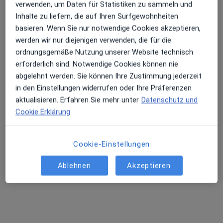
verwenden, um Daten für Statistiken zu sammeln und
Inhalte zu liefern, die auf Ihren Surfgewohnheiten
basieren. Wenn Sie nur notwendige Cookies akzeptieren,
werden wir nur diejenigen verwenden, die für die
ordnungsgemäße Nutzung unserer Website technisch
erforderlich sind. Notwendige Cookies können nie
Dr. med. Jochen Drechsel
abgelehnt werden. Sie können Ihre Zustimmung jederzeit
·
Mehr
Allgemeinmediziner
in den Einstellungen widerrufen oder Ihre Präferenzen
109 Bewertungen
aktualisieren. Erfahren Sie mehr unter
Datenschutz und
Cookie Erklärung
Hollerweg 10, Hallbergmoos
•
Zu Google Maps
Praxis Dr.med. Jochen Drechsel Facharzt für Allgemeinmedizin
Cookie-Einstellungen
Dieser Arzt bzw. diese Ärztin bietet keine Online-Terminbuchung an diesem Standort an.
Ablehnen
Akzeptieren
Terminanfrage senden