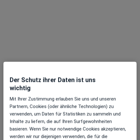
·
Mehr
Allgemeinmediziner, Sportmediziner
6 Bewertungen
Bästleinstr. 6, Leipzig
•
Zu Google Maps
Praxis Dr.med. Thomas Steger Facharzt für Allgemeinmedizin
Dieser Arzt bzw. diese Ärztin bietet keine Online-Terminbuchung an diesem Standort an.
Terminanfrage senden
Der Schutz ihrer Daten ist uns
wichtig
Mit Ihrer Zustimmung erlauben Sie uns und unseren
Partnern, Cookies (oder ähnliche Technologien) zu
verwenden, um Daten für Statistiken zu sammeln und
Inhalte zu liefern, die auf Ihren Surfgewohnheiten
Dr. med. Marion Baege
basieren. Wenn Sie nur notwendige Cookies akzeptieren,
·
Mehr
Allgemeinmedizinerin, Hautärztin (Dermatologin)
werden wir nur diejenigen verwenden, die für die