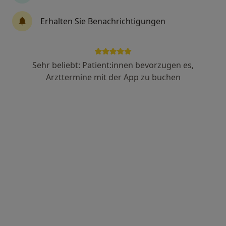
183 Bewertungen
Erhalten Sie Benachrichtigungen
Holsteinstr. 1, Leipzig
•
Zu Google Maps
Hausarztpraxis Dr.med. Dorit Färber Fachärztin f. Allgemeinmedizin
Sehr beliebt: Patient:innen bevorzugen es,
Dieser Arzt bzw. diese Ärztin bietet keine Online-Terminbuchung an diesem Standort an.
Arzttermine mit der App zu buchen
Terminanfrage senden
Dr. med. Hartmut Köppen
Allgemeinmediziner, Internist, Proktologe