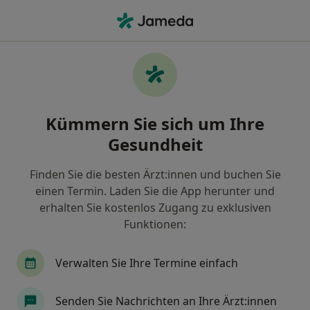
Ha
Allgemeinmediziner • Leipzig, Sachsen
Filter & Sortierung
• 1
Zu Google Map
Empfohlene Allgemeinmediziner für
Kümmern Sie sich um Ihre
Privat versichert in Leipzig
Gesundheit
Wie wir die Suchergebnisse sortieren
Finden Sie die besten Ärzt:innen und buchen Sie
einen Termin. Laden Sie die App herunter und
erhalten Sie kostenlos Zugang zu exklusiven
Funktionen:
Verwalten Sie Ihre Termine einfach
Dr. med. Dorit Färber
Senden Sie Nachrichten an Ihre Ärzt:innen
Allgemeinmedizinerin