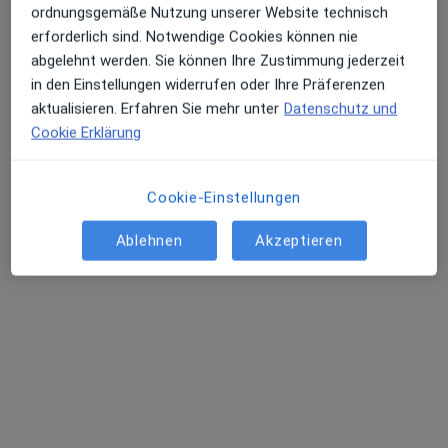
156 Bewertungen
ordnungsgemäße Nutzung unserer Website technisch
erforderlich sind. Notwendige Cookies können nie
abgelehnt werden. Sie können Ihre Zustimmung jederzeit
Gerhard-Ellrodt-Str. 19, Leipzig
•
Zu Google Maps
in den Einstellungen widerrufen oder Ihre Präferenzen
Praxis Dr.med. Marion Baege Fachärztin für Dermatologie
aktualisieren. Erfahren Sie mehr unter
Datenschutz und
Dieser Arzt bzw. diese Ärztin bietet keine Online-Terminbuchung an diesem Standort an.
Cookie Erklärung
Terminanfrage senden
Cookie-Einstellungen
Ablehnen
Akzeptieren
Dr. med. Katja Yazdi Rad - Privatpraxis
·
Allgemeinmedizinerin, Naturheilverfahren, Homöopathin