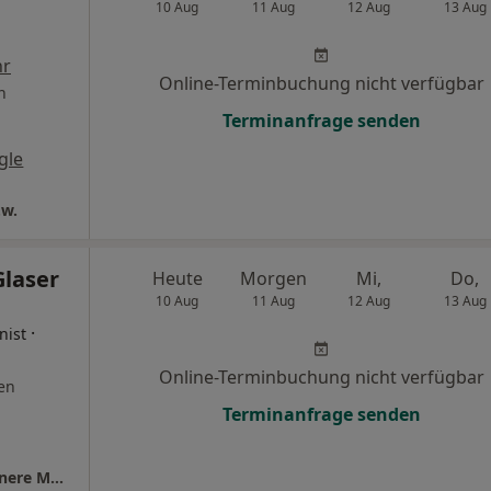
10 Aug
11 Aug
12 Aug
13 Aug
r
Online-Terminbuchung nicht verfügbar
n
Terminanfrage senden
gle
.w.
Glaser
Heute
Morgen
Mi,
Do,
10 Aug
11 Aug
12 Aug
13 Aug
·
nist
Online-Terminbuchung nicht verfügbar
en
Terminanfrage senden
Praxis Dr.med.Marcus Glaser Facharzt für Innere Medizin