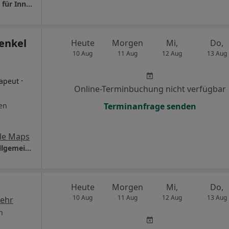
Praxis Dr.med. Andrea Ostendorf Fachärztin für Innere Medizin
nenkel
Heute
Morgen
Mi,
Do,
10 Aug
11 Aug
12 Aug
13 Aug
·
rapeut
Online-Terminbuchung nicht verfügbar
en
Terminanfrage senden
le Maps
Praxis Dr.med. Mike Einenkel Facharzt für Allgemeinmedizin
Heute
Morgen
Mi,
Do,
10 Aug
11 Aug
12 Aug
13 Aug
ehr
n