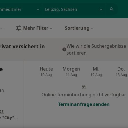
et, Erkrankung, Name
z.B. Berlin
Mehr Filter
Sortierung
vat versichert in
Wie wir die Suchergebnisse
sortieren
e
Heute
Morgen
Mi,
Do,
10 Aug
11 Aug
12 Aug
13 Aug
en
Online-Terminbuchung nicht verfügbar
Terminanfrage senden
ps
Privatpraxis Dr.med. Henriette Salloum Belle "City" Salon