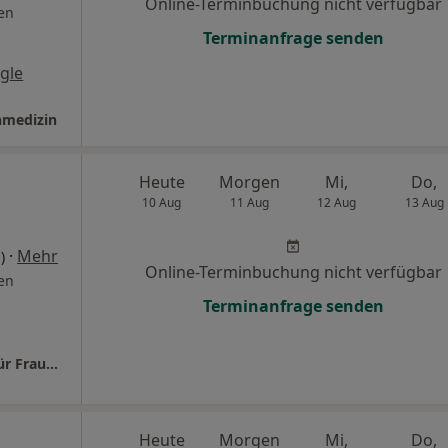
Online-Terminbuchung nicht verfügbar
en
Terminanfrage senden
gle
nmedizin
Heute
Morgen
Mi,
Do,
10 Aug
11 Aug
12 Aug
13 Aug
·
Mehr
)
Online-Terminbuchung nicht verfügbar
en
Terminanfrage senden
Praxis Dr.med. Katlen Sprenger Fachärztin für Frauenheilkunde und Geburtshilfe
Heute
Morgen
Mi,
Do,