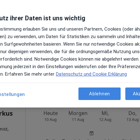
Heute
Morgen
Mi,
Do,
tz ihrer Daten ist uns wichtig
10 Aug
11 Aug
12 Aug
13 Aug
Zustimmung erlauben Sie uns und unseren Partnern, Cookies (oder äh
en) zu verwenden, um Daten für Statistiken zu sammeln und Inhalte 
n
Online-Terminbuchung nicht verfügbar
ren Surfgewohnheiten basieren. Wenn Sie nur notwendige Cookies ak
 nur diejenigen verwenden, die für die ordnungsgemäße Nutzung uns
izin,
Profil anzeigen
erforderlich sind. Notwendige Cookies können nie abgelehnt werden.
mmung jederzeit in den Einstellungen widerrufen oder Ihre Präferenz
en
en. Erfahren Sie mehr unter
Datenschutz und Cookie Erklärung
Praxis Dr.med. Meingard Staude Fachärztin f. Allgemeinmedizin
Ablehnen
Ak
nstellungen
rkus
Heute
Morgen
Mi,
Do,
10 Aug
11 Aug
12 Aug
13 Aug
nist,