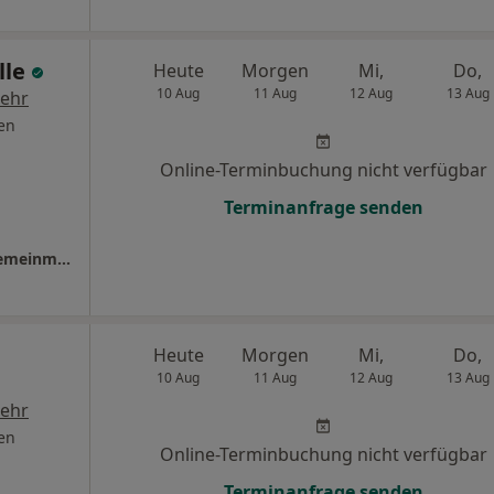
lle
Heute
Morgen
Mi,
Do,
10 Aug
11 Aug
12 Aug
13 Aug
ehr
en
Online-Terminbuchung nicht verfügbar
Terminanfrage senden
Praxis Dr.med. Marlit Gille Fachärztin f. Allgemeinmedizin
Heute
Morgen
Mi,
Do,
10 Aug
11 Aug
12 Aug
13 Aug
ehr
en
Online-Terminbuchung nicht verfügbar
Terminanfrage senden