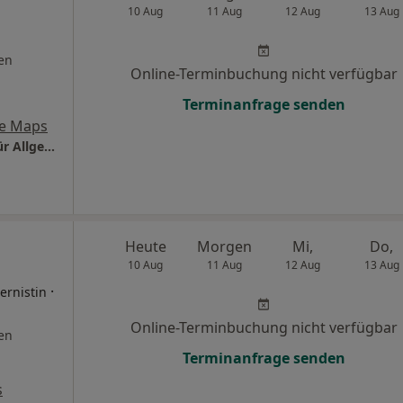
10 Aug
11 Aug
12 Aug
13 Aug
en
Online-Terminbuchung nicht verfügbar
Terminanfrage senden
e Maps
Praxis Hussein Ali Sayed Hussein Facharzt für Allgemeinmedizin
Heute
Morgen
Mi,
Do,
10 Aug
11 Aug
12 Aug
13 Aug
·
ernistin
Online-Terminbuchung nicht verfügbar
en
Terminanfrage senden
s