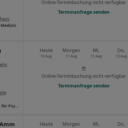
Online-Terminbuchung nicht verfügbar
Terminanfrage senden
Maps
e Medizin
a
Heute
Morgen
Mi,
Do,
10 Aug
11 Aug
12 Aug
13 Aug
ehr
Online-Terminbuchung nicht verfügbar
Terminanfrage senden
gle
Praxis Dr.med. Christina Kämpfer Fachärztin für Psychotherapie
a Amm
Heute
Morgen
Mi,
Do,