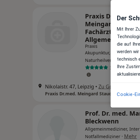
Praxis Dr.med.
Der Schu
Meingard Staude
Mit Ihrer 
Fachärztin f.
Technologi
Allgemeinmedizi
die auf Ih
Praxis
werden wir
Akupunktur, Allgemeinmed
technisch 
Naturheilverfahren
Ihre Zusti
39 Bewertung
aktualisier
Nikolaistr. 47, Leipzig
•
Zu Google Maps
Cookie-Ei
Prof. Dr. med. Ma
Bleckwenn
Allgemeinmediziner, Inter
·
Mehr
Notfallmediziner