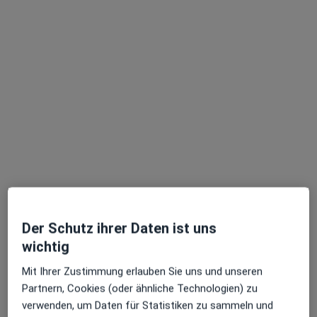
·
Mehr
Chirotherapeut, Neurologe, Notfallmediziner
12 Bewertungen
Fichtestr. 9, Leipzig
•
Zu Google Maps
hygieia.net LEIPZIG
Dieser Arzt bzw. diese Ärztin bietet keine Online-Terminbuchung an diesem Standort an.
Terminanfrage senden
Ärzte und Heilberufler verfügbar
Diese Ärzte und Heilberufler befinden sich
Der Schutz ihrer Daten ist uns
außerhalb von Leipzig, Sachsen in Gebieten nahe
wichtig
Ihrer Suche.
Mit Ihrer Zustimmung erlauben Sie uns und unseren
Partnern, Cookies (oder ähnliche Technologien) zu
verwenden, um Daten für Statistiken zu sammeln und