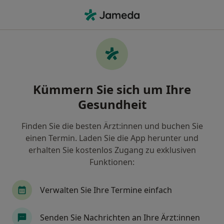
Ha
Chirotherapeut • Leipzig, Sachsen
Filter & Sortierung
• 1
Zu Google Map
Empfohlene Chirotherapeuten für Privat
Kümmern Sie sich um Ihre
versichert in Leipzig
Gesundheit
Wie wir die Suchergebnisse sortieren
Finden Sie die besten Ärzt:innen und buchen Sie
einen Termin. Laden Sie die App herunter und
erhalten Sie kostenlos Zugang zu exklusiven
Funktionen:
Verwalten Sie Ihre Termine einfach
Dr. med. Jochen Krüger
Senden Sie Nachrichten an Ihre Ärzt:innen
·
Mehr
Chirotherapeut, Hals-Nasen-Ohren-Arzt, Allergologe