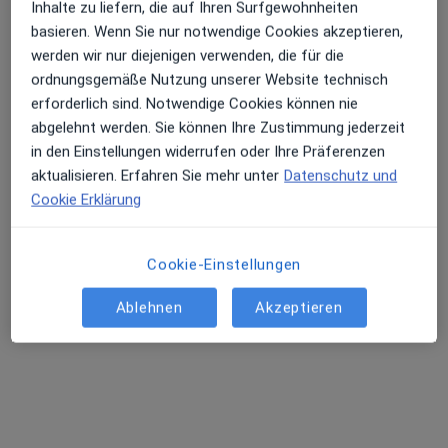
Inhalte zu liefern, die auf Ihren Surfgewohnheiten
basieren. Wenn Sie nur notwendige Cookies akzeptieren,
werden wir nur diejenigen verwenden, die für die
ordnungsgemäße Nutzung unserer Website technisch
erforderlich sind. Notwendige Cookies können nie
Dr. med. Robby Schlund
abgelehnt werden. Sie können Ihre Zustimmung jederzeit
·
Chirotherapeut, Orthopäde & Unfallchirurg, Sportmediziner
in den Einstellungen widerrufen oder Ihre Präferenzen
Mehr
aktualisieren. Erfahren Sie mehr unter
Datenschutz und
68 Bewertungen
Cookie Erklärung
Jägerstr. 1, Gera
•
Zu Google Maps
Cookie-Einstellungen
Dr. med. Robby Schlund
Privatpraxis
Ablehnen
Akzeptieren
Dieser Arzt bzw. diese Ärztin bietet keine Online-Terminbuchung an diesem Standort an.
Terminanfrage senden