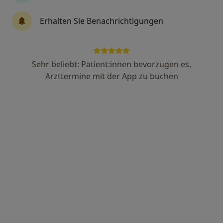
Lisa Franziska Schmidt
Erhalten Sie Benachrichtigungen
Allgemeinmedizinerin
1 Bewertung
Sehr beliebt: Patient:innen bevorzugen es,
Weimarische Str. 45, Grammetal
•
Zu Google Maps
Arzttermine mit der App zu buchen
MED:ON MVZ Niederzimmern
Dieser Arzt bzw. diese Ärztin bietet keine Online-Terminbuchung an diesem Standort an.
Terminanfrage senden