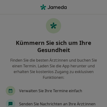
Ha
Allgemeinmediziner • Weimar, Thüringen
Filter & Sortierung
Zu Google Maps
Allgemeinmediziner in Weimar: Termin
Kümmern Sie sich um Ihre
buchen mit jameda
Gesundheit
Finden Sie Allgemeinmediziner in Weimar und
buchen Sie online ohne zusätzliche Kosten.
Finden Sie die besten Ärzt:innen und buchen Sie
Wie wir die Suchergebnisse sortieren
einen Termin. Laden Sie die App herunter und
erhalten Sie kostenlos Zugang zu exklusiven
Funktionen:
Verwalten Sie Ihre Termine einfach
Senden Sie Nachrichten an Ihre Ärzt:innen