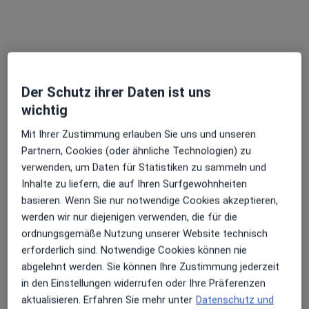
Der Schutz ihrer Daten ist uns
wichtig
Veronika Örn
Mit Ihrer Zustimmung erlauben Sie uns und unseren
·
Mehr
Allgemeinmedizinerin, Chronische Erkrankungen
Partnern, Cookies (oder ähnliche Technologien) zu
48 Bewertungen
verwenden, um Daten für Statistiken zu sammeln und
Inhalte zu liefern, die auf Ihren Surfgewohnheiten
basieren. Wenn Sie nur notwendige Cookies akzeptieren,
Adresse
Videosprechstunde
werden wir nur diejenigen verwenden, die für die
ordnungsgemäße Nutzung unserer Website technisch
Funkenburgstr. 9, Leipzig
•
Zu Google Maps
erforderlich sind. Notwendige Cookies können nie
Arztpraxis Veronika Örn Fachärztin f. Allgemeinmedizin
abgelehnt werden. Sie können Ihre Zustimmung jederzeit
Privatpraxis
in den Einstellungen widerrufen oder Ihre Präferenzen
aktualisieren. Erfahren Sie mehr unter
Datenschutz und
Dieser Arzt bzw. diese Ärztin bietet keine Online-Terminbuchung an diesem Standort an.