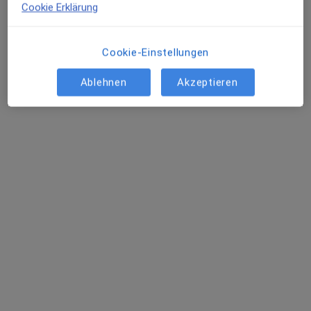
Cookie Erklärung
Terminanfrage senden
Cookie-Einstellungen
Ablehnen
Akzeptieren
Alexander Peitzsch
·
Mehr
Allgemeinmediziner
39 Bewertungen
Holsteinstr. 1, Leipzig
•
Zu Google Maps
Hausarztpraxis Dr.med. Dorit Färber Fachärztin f. Allgemeinmedizin
Privatpraxis