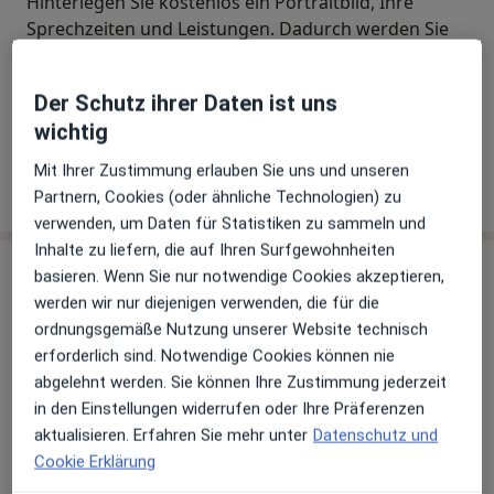
Hinterlegen Sie kostenlos ein Portraitbild, Ihre
Sprechzeiten und Leistungen. Dadurch werden Sie
besser gefunden. Lassen Sie sich außerdem bereits
vor Veröffentlichung kostenfrei über neue
Der Schutz ihrer Daten ist uns
Patienten-Feedbacks per E-Mail informieren.
wichtig
Mit Ihrer Zustimmung erlauben Sie uns und unseren
Jetzt als Arzt anmelden
Partnern, Cookies (oder ähnliche Technologien) zu
verwenden, um Daten für Statistiken zu sammeln und
Inhalte zu liefern, die auf Ihren Surfgewohnheiten
Praxis
basieren. Wenn Sie nur notwendige Cookies akzeptieren,
werden wir nur diejenigen verwenden, die für die
Praxis Dr. Aloysius Winarto Facharzt für
ordnungsgemäße Nutzung unserer Website technisch
Allgemeinmedizin
erforderlich sind. Notwendige Cookies können nie
Genossenschaftsstr. 125,
26389
Wilhelmshaven
abgelehnt werden. Sie können Ihre Zustimmung jederzeit
in den Einstellungen widerrufen oder Ihre Präferenzen
aktualisieren. Erfahren Sie mehr unter
Datenschutz und
Zu Google Maps
öffnet in einer neuen Registe
Cookie Erklärung