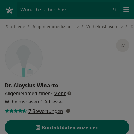
Ha
Wonach suchen Sie?
Startseite
Allgemeinmediziner
Wilhelmshaven
D
Stadt ändern
Stadt 
Dr.
Aloysius Winarto
über Spezialisierungen
Allgemeinmediziner
·
Mehr
Wilhelmshaven
1 Adresse
7 Bewertungen
Kontaktdaten anzeigen