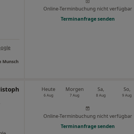
Online-Terminbuchung nicht verfügbar
Terminanfrage senden
oogle
n Munsch
ristoph
Heute
Morgen
Sa,
So,
6 Aug
7 Aug
8 Aug
9 Aug
r
Online-Terminbuchung nicht verfügbar
Terminanfrage senden
gle