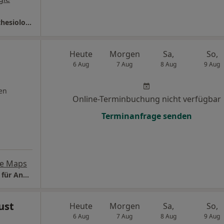
Herzogin-Elisabeth-Hospital Klinik für Anästhesiologie und Intensivmedizin
Heute
Morgen
Sa,
So,
6 Aug
7 Aug
8 Aug
9 Aug
en
Online-Terminbuchung nicht verfügbar
Terminanfrage senden
le Maps
Praxis Dr.med. Ineke Lieberwirth Fachärztin für Anästhesiologie
ust
Heute
Morgen
Sa,
So,
6 Aug
7 Aug
8 Aug
9 Aug