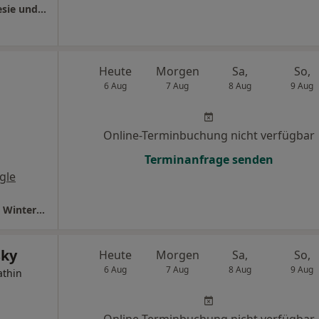
Helios Klinikum Salzgitter Klinik für Anästhesie und Intensivmedizin
Heute
Morgen
Sa,
So,
6 Aug
7 Aug
8 Aug
9 Aug
Online-Terminbuchung nicht verfügbar
Terminanfrage senden
gle
Hausarztzentrum Thiede Dr. med. Katharina Winter Sylwia Seil und Julius Dymke
sky
Heute
Morgen
Sa,
So,
6 Aug
7 Aug
8 Aug
9 Aug
athin