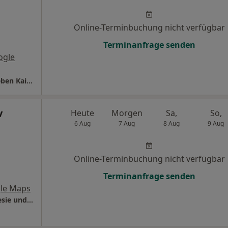
Online-Terminbuchung nicht verfügbar
Terminanfrage senden
ogle
Chirurgicum Braunschweig Dres. Ricarda Sieben Kai Törber Thomas Schmelzle u.w.
v
Heute
Morgen
Sa,
So,
6 Aug
7 Aug
8 Aug
9 Aug
Online-Terminbuchung nicht verfügbar
Terminanfrage senden
le Maps
Helios Klinikum Salzgitter Klinik für Anästhesie und Intensivmedizin