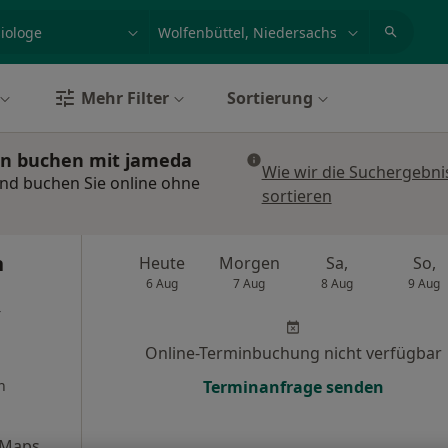
et, Erkrankung, Name
z.B. Berlin
Mehr Filter
Sortierung
min buchen mit jameda
Wie wir die Suchergebni
und buchen Sie online ohne
sortieren
n
Heute
Morgen
Sa,
So,
6 Aug
7 Aug
8 Aug
9 Aug
r
Online-Terminbuchung nicht verfügbar
n
Terminanfrage senden
 Maps