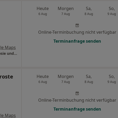
Heute
Morgen
Sa,
So,
6 Aug
7 Aug
8 Aug
9 Aug
Online-Terminbuchung nicht verfügbar
Terminanfrage senden
le Maps
Helios Klinikum Salzgitter Klinik für Anästhesie und Intensivmedizin
roste
Heute
Morgen
Sa,
So,
6 Aug
7 Aug
8 Aug
9 Aug
Online-Terminbuchung nicht verfügbar
Terminanfrage senden
le Maps