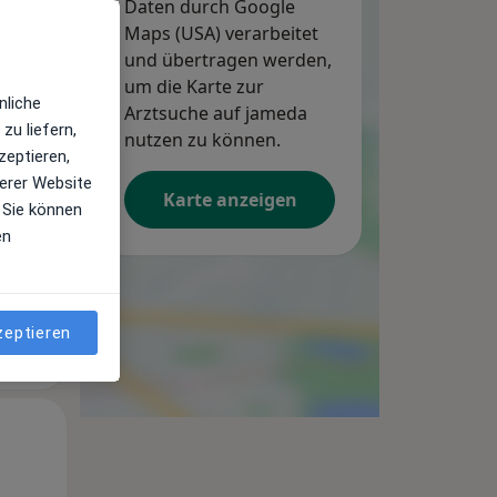
Daten durch Google
Maps (USA) verarbeitet
und übertragen werden,
um die Karte zur
Mo,
Di,
Mi,
nliche
Arztsuche auf jameda
10 Aug
11 Aug
12 Aug
zu liefern,
nutzen zu können.
zeptieren,
erer Website
Karte anzeigen
 Sie können
en
zeptieren
Mo,
Di,
Mi,
10 Aug
11 Aug
12 Aug