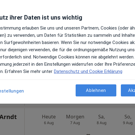
Praxis Dr.med. Christian Sommer Facharzt für Anästhesiologie
tz ihrer Daten ist uns wichtig
ser
Heute
Morgen
Sa,
So,
Zustimmung erlauben Sie uns und unseren Partnern, Cookies (oder äh
6 Aug
7 Aug
8 Aug
9 Aug
r
en) zu verwenden, um Daten für Statistiken zu sammeln und Inhalte 
ren Surfgewohnheiten basieren. Wenn Sie nur notwendige Cookies ak
 nur diejenigen verwenden, die für die ordnungsgemäße Nutzung uns
Online-Terminbuchung nicht verfügbar
erforderlich sind. Notwendige Cookies können nie abgelehnt werden.
Terminanfrage senden
mmung jederzeit in den Einstellungen widerrufen oder Ihre Präferenz
en. Erfahren Sie mehr unter
Datenschutz und Cookie Erklärung
Ablehnen
Ak
 Maps
nstellungen
sthesie
 Arndt
Heute
Morgen
Sa,
So,
6 Aug
7 Aug
8 Aug
9 Aug