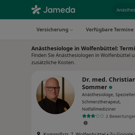
Fachgebi
Versicherung
Verfügbare Termine
Anästhesiologe in Wolfenbüttel: Ter
Finden Sie Anästhesiologen in Wolfenbüttel 
zusätzliche Kosten.
Dr. med. Christia
Sommer
Anästhesiologe, Spezielle
Schmerztherapeut,
Notfallmediziner
2 Bewertunge
Kommißstr. 7, Wolfenbüttel
•
Zu Google