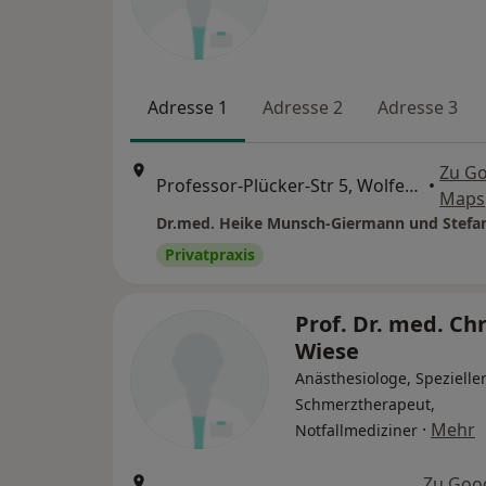
Adresse 1
Adresse 2
Adresse 3
Zu G
Professor-Plücker-Str 5, Wolfenbüttel
•
Maps
Dr.med. Heike Munsch-Giermann und Stefa
Privatpraxis
Prof. Dr. med. Ch
Wiese
Anästhesiologe, Spezielle
Schmerztherapeut,
·
Mehr
Notfallmediziner
Zu Goo