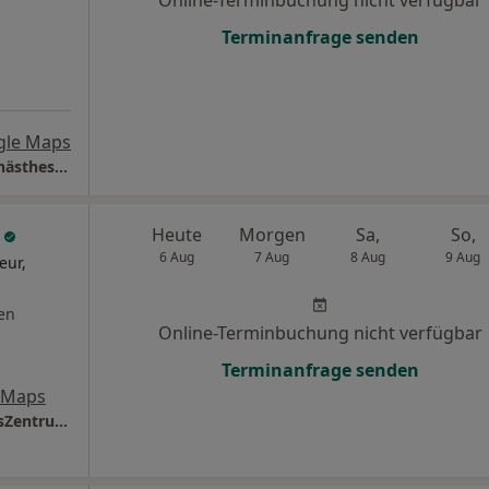
Online-Terminbuchung nicht verfügbar
Terminanfrage senden
gle Maps
Praxis Dr. Astrida Taborsky Fachärztin für Anästhesiologie
l
Heute
Morgen
Sa,
So,
6 Aug
7 Aug
8 Aug
9 Aug
eur,
en
Online-Terminbuchung nicht verfügbar
Terminanfrage senden
 Maps
AOZ Braunschweig - Ambulantes OperationsZentrum Dr.med. Jens Gall Dr.med. Nils-Christian Bauwe