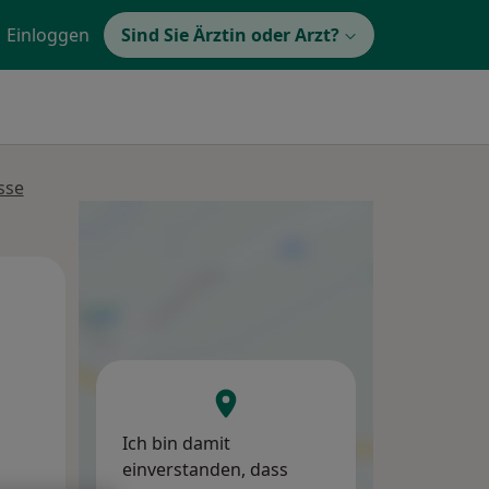
Einloggen
Sind Sie Ärztin oder Arzt?
sse
Mo,
Di,
Mi,
10 Aug
11 Aug
12 Aug
Ich bin damit
einverstanden, dass