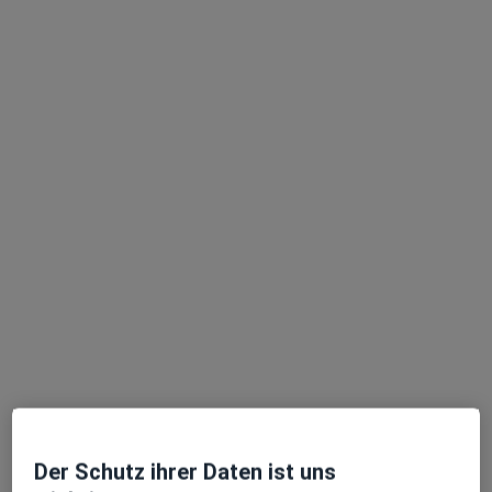
Detlef Meyer
·
Mehr
Heilpraktiker
6 Bewertungen
Bohlweg 67, Braunschweig
•
Zu Google Maps
Praxis Detlef Meyer Heilpraktiker
Dieser Arzt bzw. diese Ärztin bietet keine Online-Terminbuchung an diesem Standort an.
Terminanfrage senden
Der Schutz ihrer Daten ist uns
Ärzte und Heilberufler verfügbar