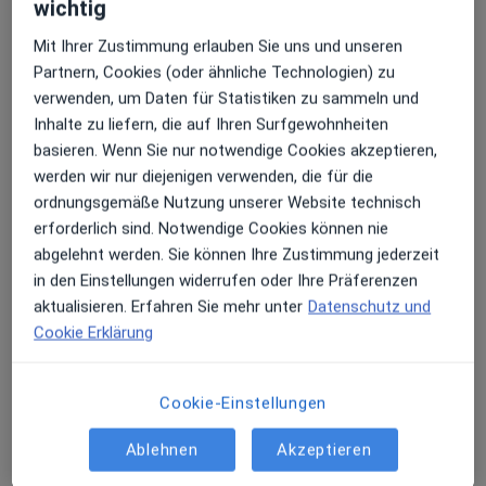
wichtig
Diese Ärzte und Heilberufler befinden sich
Mit Ihrer Zustimmung erlauben Sie uns und unseren
außerhalb von Wolfenbüttel, Niedersachsen in
Partnern, Cookies (oder ähnliche Technologien) zu
Gebieten nahe Ihrer Suche.
verwenden, um Daten für Statistiken zu sammeln und
Inhalte zu liefern, die auf Ihren Surfgewohnheiten
basieren. Wenn Sie nur notwendige Cookies akzeptieren,
werden wir nur diejenigen verwenden, die für die
ordnungsgemäße Nutzung unserer Website technisch
erforderlich sind. Notwendige Cookies können nie
abgelehnt werden. Sie können Ihre Zustimmung jederzeit
in den Einstellungen widerrufen oder Ihre Präferenzen
aktualisieren. Erfahren Sie mehr unter
Datenschutz und
Julia M. Selke
Cookie Erklärung
·
Mehr
Heilpraktikerin, Heilpraktikerin für Psychotherapie
41 Bewertungen
Cookie-Einstellungen
Ablehnen
Akzeptieren
Adresse
Videosprechstunde