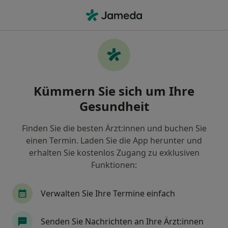
Ha
Heilpraktiker • Wolfenbüttel, Niedersachsen
Filter & Sortierung
Zu Google Maps
Heilpraktiker in Wolfenbüttel: Termin
Kümmern Sie sich um Ihre
buchen mit jameda
Gesundheit
Finden Sie Heilpraktiker in Wolfenbüttel und buchen
Sie online ohne zusätzliche Kosten.
Finden Sie die besten Ärzt:innen und buchen Sie
Wie wir die Suchergebnisse sortieren
einen Termin. Laden Sie die App herunter und
erhalten Sie kostenlos Zugang zu exklusiven
Funktionen:
Verwalten Sie Ihre Termine einfach
Senden Sie Nachrichten an Ihre Ärzt:innen