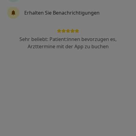
Anzeige
Erhalten Sie Benachrichtigungen
Andreas Burgdorf
·
Mehr
Heilpraktiker
169 Bewertungen
Sehr beliebt: Patient:innen bevorzugen es,
Arzttermine mit der App zu buchen
Adresse
Videosprechstunde
Celler Str. 32, Braunschweig
•
Zu Google Maps
Praxis Andreas Burgdorf Heilpraktiker
Privatpraxis
Dieser Arzt bzw. diese Ärztin bietet keine Online-Terminbuchung an diesem Standort an.
Terminanfrage senden