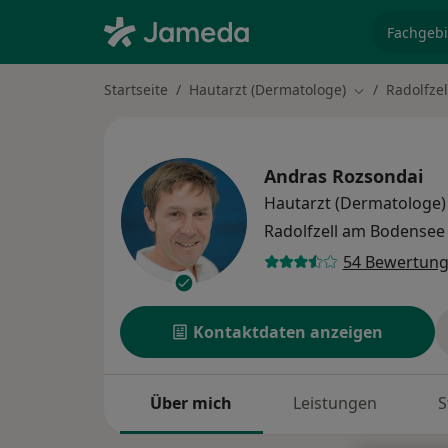
Fachgebi
Startseite
Hautarzt (Dermatologe)
Radolfze
Stadt ändern
Andras Rozsondai
Hautarzt (Dermatologe)
Radolfzell am Bodense
54 Bewertun
Kontaktdaten anzeigen
Über mich
Leistungen
S