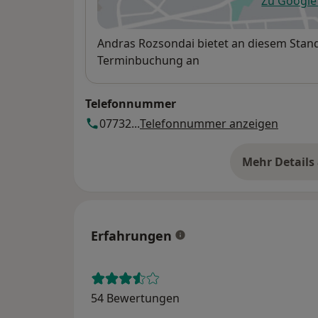
Zu Googl
öf
Verfügbarkeit
Andras Rozsondai bietet an diesem Stand
Terminbuchung an
Telefonnummer
07732...
Telefonnummer anzeigen
Mehr Details
üb
Erfahrungen
54 Bewertungen