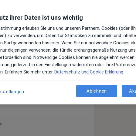
tz ihrer Daten ist uns wichtig
Zustimmung erlauben Sie uns und unseren Partnern, Cookies (oder äh
en) zu verwenden, um Daten für Statistiken zu sammeln und Inhalte 
ren Surfgewohnheiten basieren. Wenn Sie nur notwendige Cookies ak
a11y_sr_more_diseases
rsflecken
Rosacea
 nur diejenigen verwenden, die für die ordnungsgemäße Nutzung uns
+1
erforderlich sind. Notwendige Cookies können nie abgelehnt werden.
mmung jederzeit in den Einstellungen widerrufen oder Ihre Präferenz
 anzeigen
en. Erfahren Sie mehr unter
Datenschutz und Cookie Erklärung
er Erfahrungen
Ablehnen
Ak
nstellungen
e