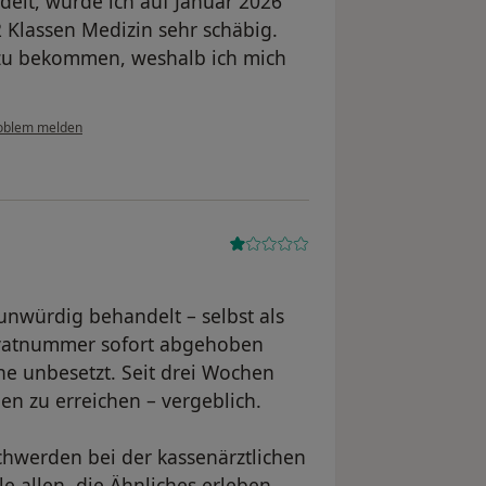
delt, wurde ich auf Januar 2026
2 Klassen Medizin sehr schäbig.
 zu bekommen, weshalb ich mich
oblem melden
unwürdig behandelt – selbst als
ivatnummer sofort abgehoben
ine unbesetzt. Seit drei Wochen
en zu erreichen – vergeblich.
schwerden bei der kassenärztlichen
e allen, die Ähnliches erleben,