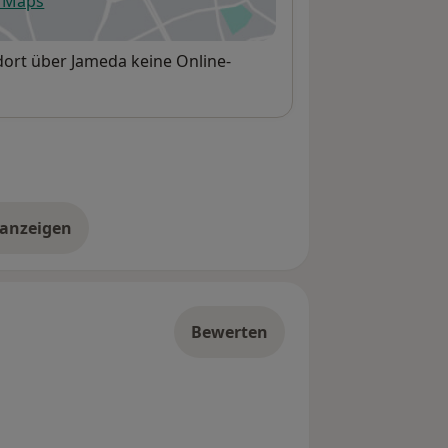
e Maps
fnet in einer neuen Registerkarte
ort über Jameda keine Online-
 anzeigen
er die Adresse
Bewerten