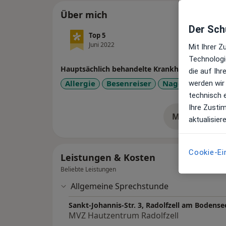
Über mich
Der Schu
Top 5
Juni 2022
Mit Ihrer 
Technologi
Hauptsächlich behandelte Krankheiten
die auf Ih
Allergie
Besenreiser
Nagelpilz
Alte
werden wir
technisch 
Ihre Zusti
Mehr Details
aktualisier
üb
Cookie-Ei
Leistungen & Kosten
Beliebte Leistungen
Allgemeine Sprechstunde
Sankt-Johannis-Str. 3, Radolfzell am Bodense
MVZ Hautzentrum Radolfzell