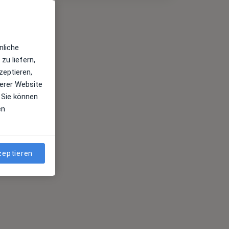
nliche
zu liefern,
zeptieren,
erer Website
 Sie können
en
zeptieren