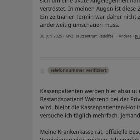
sich um eine akute Angelegenheit han
vertröstet. In meinen Augen ist diese 
Ein zeitnaher Termin war daher nicht
anderweitig umschauen muss.
30. Juni 2025
•
MVZ Hautzentrum Radolfzell
•
Andere
•
Pr
Telefonnummer verifiziert
Kassenpatienten werden hier absolut 
Bestandspatient! Während bei der Pr
wird, bleibt die Kassenpatienten-Hotl
versuche ich täglich mehrfach, jemand
Meine Krankenkasse rät, offizielle Be
Vereinigung einzureichen. Ich empfehl