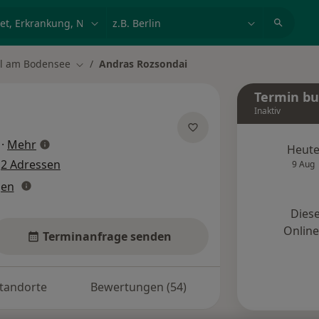
et, Erkrankung, Name
z.B. Berlin
ll am Bodensee
Andras Rozsondai
Stadt ändern
Termin b
Inaktiv
über Spezialisierungen
·
Mehr
Heut
e
2 Adressen
9 Aug
gen
Diese
Onlin
Terminanfrage senden
tandorte
Bewertungen (54)