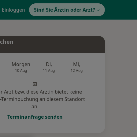
Einloggen
Sind Sie Ärztin oder Arzt?
uchen
e
Morgen
Di,
Mi,
Do,
Fr,
10 Aug
11 Aug
12 Aug
13 Aug
14 Au
r Arzt bzw. diese Ärztin bietet keine
e-Terminbuchung an diesem Standort
an.
Terminanfrage senden