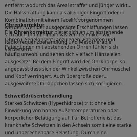
entfernt wodurch das Areal straffer und jünger wirkt.
Die Halsstraffung kann als alleiniger Eingriff oder in
Kombination mit einem Facelift vorgenommen
Ohrenkorrektur
werden. Weniger ausgeprägte Erschlaffungen lassen
Die
Ohrenkorrektur
bietet sich an um abstehende
sich auch mit minimalinvasiven Techniken wie
Ohren („Segelohren“) anzulegen. Patienten und
Radiofrequenzbehandlung und Mesotherapie
Patientinnen mit abstehenden Ohren fühlen sich
verbessern.
häufig unwohl und sehen sich vielfach Hänseleien
ausgesetzt. Bei dem Eingriff wird der Ohrknorpel so
angepasst dass sich der Winkel zwischen Ohrmuschel
und Kopf verringert. Auch übergroße oder
ausgeweitete Ohrläppchen lassen sich korrigieren.
Schweißdrüsenbehandlung
Starkes Schwitzen (Hyperhidrose) tritt ohne die
Einwirkung von hohen Außentemperaturen oder
körperlicher Betätigung auf. Für Betroffene ist das
krankhafte Schwitzen in den Achseln somit eine starke
und unberechenbare Belastung. Durch eine