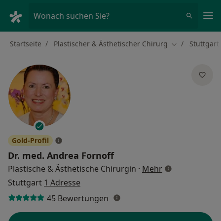
Ha
Wonach suchen Sie?
Startseite
Plastischer & Ästhetischer Chirurg
Stuttgart
Stadt ändern
Gold-Profil
Dr. med.
Andrea Fornoff
über Spezialisi
Plastische & Ästhetische Chirurgin
·
Mehr
Stuttgart
1 Adresse
45 Bewertungen