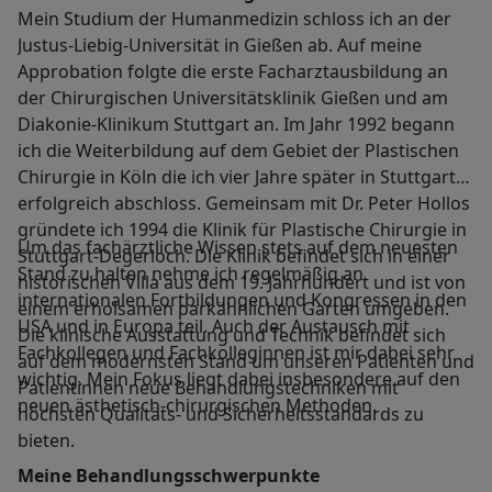
Mein Studium der Humanmedizin schloss ich an der
Justus-Liebig-Universität in Gießen ab. Auf meine
Approbation folgte die erste Facharztausbildung an
der Chirurgischen Universitätsklinik Gießen und am
Diakonie-Klinikum Stuttgart an. Im Jahr 1992 begann
ich die Weiterbildung auf dem Gebiet der Plastischen
Chirurgie in Köln die ich vier Jahre später in Stuttgart
erfolgreich abschloss. Gemeinsam mit Dr. Peter Hollos
gründete ich 1994 die Klinik für Plastische Chirurgie in
Um das fachärztliche Wissen stets auf dem neuesten
Stuttgart-Degerloch. Die Klinik befindet sich in einer
Stand zu halten nehme ich regelmäßig an
historischen Villa aus dem 19. Jahrhundert und ist von
internationalen Fortbildungen und Kongressen in den
einem erholsamen parkähnlichen Garten umgeben.
USA und in Europa teil. Auch der Austausch mit
Die klinische Ausstattung und Technik befindet sich
Fachkollegen und Fachkolleginnen ist mir dabei sehr
auf dem modernsten Stand um unseren Patienten und
wichtig. Mein Fokus liegt dabei insbesondere auf den
Patientinnen neue Behandlungstechniken mit
neuen ästhetisch-chirurgischen Methoden.
höchsten Qualitäts- und Sicherheitsstandards zu
bieten.
Meine Behandlungs­schwerpunkte