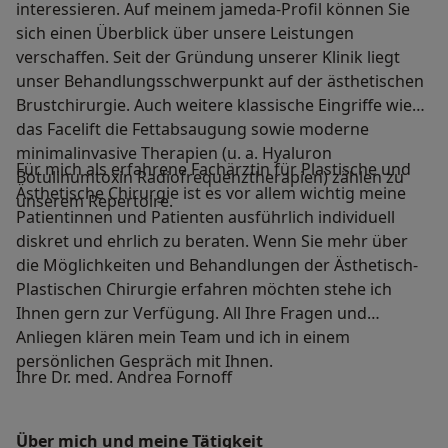
interessieren. Auf meinem jameda-Profil können Sie
sich einen Überblick über unsere Leistungen
verschaffen. Seit der Gründung unserer Klinik liegt
unser Behandlungsschwerpunkt auf der ästhetischen
Brustchirurgie. Auch weitere klassische Eingriffe wie
das Facelift die Fettabsaugung sowie moderne
minimalinvasive Therapien (u. a. Hyaluron
Für mich als erfahrene Fachärztin für Plastische und
Botulinumtoxin Radiofrequenztherapien) zählen zu
Ästhetische Chirurgie ist es vor allem wichtig meine
unserem Repertoire.
Patientinnen und Patienten ausführlich individuell
diskret und ehrlich zu beraten. Wenn Sie mehr über
die Möglichkeiten und Behandlungen der Ästhetisch-
Plastischen Chirurgie erfahren möchten stehe ich
Ihnen gern zur Verfügung. All Ihre Fragen und
Anliegen klären mein Team und ich in einem
persönlichen Gespräch mit Ihnen.
Ihre Dr. med. Andrea Fornoff
Über mich und meine Tätigkeit