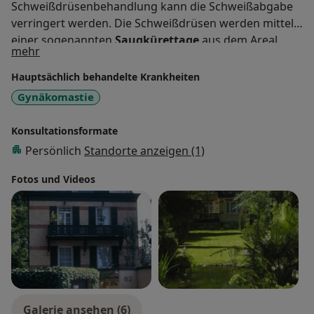
Schweißdrüsenbehandlung kann die Schweißabgabe
verringert werden. Die Schweißdrüsen werden mittels
einer sogenannten
Saugkürettage
aus dem Areal
Über mich
mehr
abgesaugt und dauerhaft entfernt. Alternativ können
die Schweißdrüsen mit
Radiofrequenz
stillgelegt
Hauptsächlich behandelte Krankheiten
werden. Eine nichtoperative Möglichkeit bietet zudem
Gynäkomastie
die Behandlung mit
Botulinumtoxin
.
Konsultationsformate
Persönlich
Standorte anzeigen (1)
Fotos und Videos
Galerie ansehen (6)