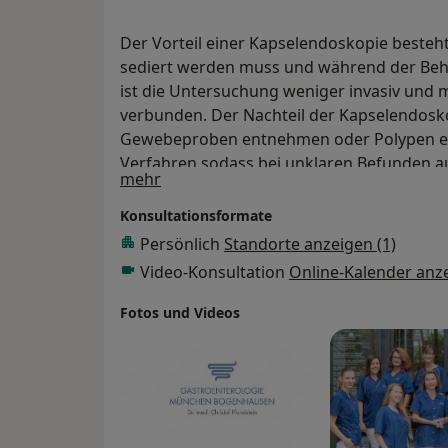
Der Vorteil einer Kapselendoskopie besteht
sediert werden muss und während der Beha
ist die Untersuchung weniger invasiv und
verbunden. Der Nachteil der Kapselendosko
Gewebeproben entnehmen oder Polypen entf
Verfahren sodass bei unklaren Befunden au
Über mich
mehr
erfolgen kann. Außerdem bedarf es einer l
Konsultationsformate
Persönlich
Standorte anzeigen (1)
Video-Konsultation
Online-Kalender anz
Fotos und Videos