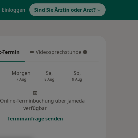
Einloggen
Sind Sie Ärztin oder Arzt?
t-Termin
Videosprechstunde
-Termin
Videosprechstunde
e
Morgen
Sa,
So,
Mo,
Di,
7 Aug
8 Aug
9 Aug
10 Aug
11 Au
 Online-Terminbuchung über jameda
verfügbar
Terminanfrage senden