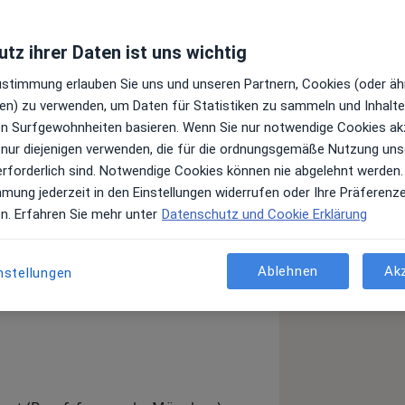
tz ihrer Daten ist uns wichtig
Zustimmung erlauben Sie uns und unseren Partnern, Cookies (oder äh
en) zu verwenden, um Daten für Statistiken zu sammeln und Inhalte 
ren Surfgewohnheiten basieren. Wenn Sie nur notwendige Cookies ak
 nur diejenigen verwenden, die für die ordnungsgemäße Nutzung uns
meinem jameda-Profil gefunden haben
erforderlich sind. Notwendige Cookies können nie abgelehnt werden.
 sowie die Privatpraxis für
mmung jederzeit in den Einstellungen widerrufen oder Ihre Präferenz
en in München informieren möchten.
en. Erfahren Sie mehr unter
Datenschutz und Cookie Erklärung
 meine Behandlungsschwerpunkte vor.
ten Behandlungsmethoden oder
erne zur Verfügung. Kontaktieren Sie
Ablehnen
Ak
nstellungen
0. Ich freue mich auf Ihren Besuch!