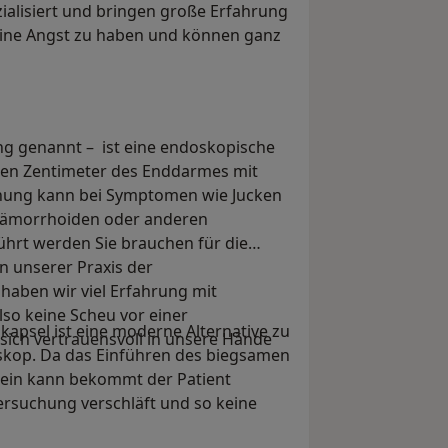
alisiert und bringen große Erfahrung
keine Angst zu haben und können ganz
g genannt – ist eine endoskopische
ten Zentimeter des Enddarmes mit
chung kann bei Symptomen wie Jucken
Hämorrhoiden oder anderen
rt werden Sie brauchen für die
n unserer Praxis der
aben wir viel Erfahrung mit
lso keine Scheu vor einer
apsel ist eine moderne Alternative zu
ich vertrauensvoll in unsere Hände
skop. Da das Einführen des biegsamen
ein kann bekommt der Patient
ersuchung verschläft und so keine