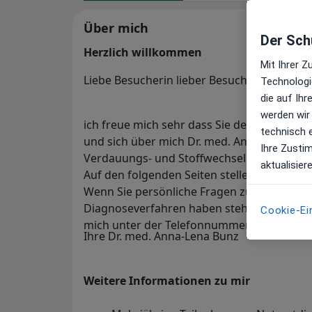
Über mich
Der Schu
Herzlich willkommen
Mit Ihrer 
Liebe Besucherin lieber Besucher
Technologi
die auf Ih
werden wir
ich freue mich sehr dass Sie den Weg zu 
technisch 
und sich über mich Dr. med. Anna-Lena Bunz
Ihre Zusti
Verdauungs- und Stoffwechselerkrankung
aktualisier
Auf den folgenden Seiten stelle ich Ihnen
Wenn Sie persönliche Fragen zu bestimm
Diagnoseverfahren haben stehe ich Ihnen g
Cookie-Ei
mich unter der Telefonnummer 089/9454881
Ihre Dr. med. Anna-Lena Bunz
Weitere Informationen zu mir