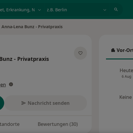
et, Erkrankung, Name
z.B. Berlin
 Anna-Lena Bunz - Privatpraxis
Vor-Or
Vor-Ort
unz - Privatpraxis
pezialisierungen
Heut
6 Aug
gen
Keine
Nachricht senden
tandorte
Bewertungen (30)