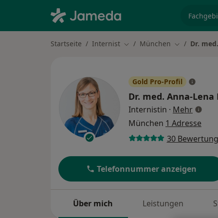
Fachgebi
Startseite
Internist
München
Dr. med.
Stadt ändern
Stadt ändern
Gold Pro-Profil
Dr. med.
Anna-Lena B
über S
Internistin
·
Mehr
München
1 Adresse
30 Bewertun
Telefonnummer anzeigen
Über mich
Leistungen
S