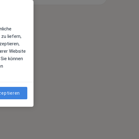
nliche
zu liefern,
zeptieren,
erer Website
 Sie können
en
zeptieren