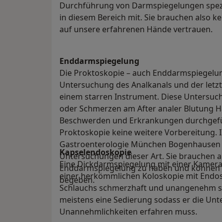
Durchführung von Darmspiegelungen spezi
in diesem Bereich mit. Sie brauchen also 
auf unsere erfahrenen Hände vertrauen.
Enddarmspiegelung
Die Proktoskopie – auch Enddarmspiegelun
Untersuchung des Analkanals und der letz
einem starren Instrument. Diese Untersu
oder Schmerzen am After analer Blutung 
Beschwerden und Erkrankungen durchgefüh
Proktoskopie keine weitere Vorbereitung. I
Gastroenterologie München Bogenhausen h
Kapselendoskopie
Untersuchungen dieser Art. Sie brauchen a
Eine Dickdarmspiegelung mit einer Kamerak
Enddarmspiegelung zu haben und können s
einer herkömmlichen Koloskopie mit Endo
begeben.
Schlauchs schmerzhaft und unangenehm s
meistens eine Sedierung sodass er die Unt
Unannehmlichkeiten erfahren muss.