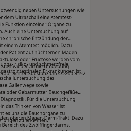
l notwendig neben Untersuchungen wie
 dem Ultraschall eine Atemtest-
die Funktion einzelner Organe zu
n. Auch eine Untersuchung auf
ine chronische Entzündung der
t einem Atemtest möglich. Dazu
der Patient auf nüchternen Magen
Laktulose oder Fructose werden vom
ungs- risiko- und schmerzfreie
r Stoff wieder an die Umgebung
astrointestinalen Erkrankungen ist
 verabreichter Substanz um CO2oder H2
raschalluntersuchung des
ase Gallenwege sowie
tata oder Gebärmutter Bauchgefäße
 Diagnostik. Für die Untersuchung
in das Trinken von Wasser ist
icht es uns die Bauchorgane zu
zt den oberen Magen-Darm-Trakt. Dazu
erungen zu erkennen.
 Bereich des Zwölffingerdarms.