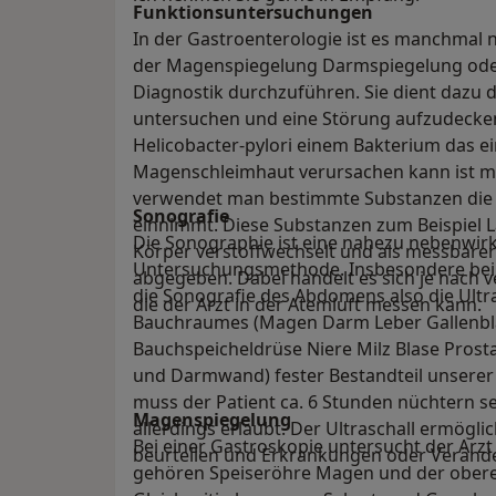
Funktionsuntersuchungen
In der Gastroenterologie ist es manchma
der Magenspiegelung Darmspiegelung oder
Diagnostik durchzuführen. Sie dient dazu 
untersuchen und eine Störung aufzudecke
Helicobacter-pylori einem Bakterium das e
Magenschleimhaut verursachen kann ist mi
verwendet man bestimmte Substanzen die 
Sonografie
einnimmt. Diese Substanzen zum Beispiel 
Die Sonographie ist eine nahezu nebenwirk
Körper verstoffwechselt und als messbare
Untersuchungsmethode. Insbesondere bei g
abgegeben. Dabei handelt es sich je nach
die Sonografie des Abdomens also die Ult
die der Arzt in der Atemluft messen kann.
Bauchraumes (Magen Darm Leber Gallenbl
Bauchspeicheldrüse Niere Milz Blase Pros
und Darmwand) fester Bestandteil unserer
muss der Patient ca. 6 Stunden nüchtern se
Magenspiegelung
allerdings erlaubt. Der Ultraschall ermögl
Bei einer Gastroskopie untersucht der Ar
beurteilen und Erkrankungen oder Veränd
gehören Speiseröhre Magen und der obere