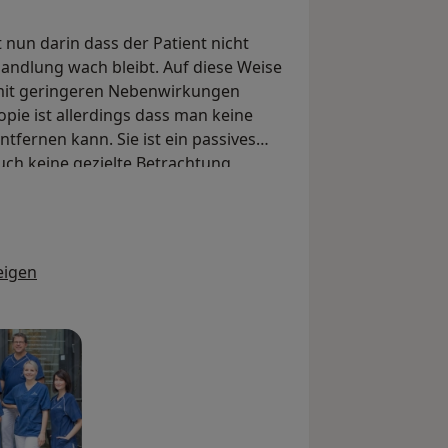
 nun darin dass der Patient nicht
ndlung wach bleibt. Auf diese Weise
 mit geringeren Nebenwirkungen
pie ist allerdings dass man keine
ernen kann. Sie ist ein passives
ch keine gezielte Betrachtung
ängeren Vor- und Nachbereitungszeit.
eigen