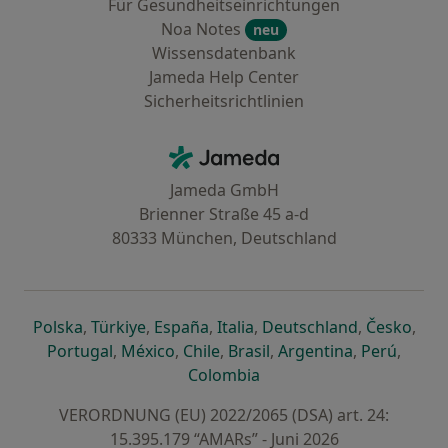
Für Gesundheitseinrichtungen
Noa Notes
neu
Wissensdatenbank
Jameda Help Center
Sicherheitsrichtlinien
Kontakt
Jameda - Startseite
Jameda GmbH
Brienner Straße 45 a-d
80333 München, Deutschland
öffnet in einer neuen Registerkarte
öffnet in einer neuen Registerkarte
öffnet in einer neuen Registerk
öffnet in einer neuen Reg
öffnet in ei
öffn
Polska
,
Türkiye
,
España
,
Italia
,
Deutschland
,
Česko
,
öffnet in einer neuen Registerkarte
öffnet in einer neuen Registerkarte
öffnet in einer neuen Register
öffnet in einer neuen R
öffnet in ei
öffnet
Portugal
,
México
,
Chile
,
Brasil
,
Argentina
,
Perú
,
öffnet in einer neuen Re
Colombia
VERORDNUNG (EU) 2022/2065 (DSA) art. 24:
15.395.179 “AMARs” - Juni 2026