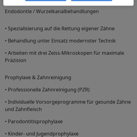
Endodontie / Wurzelkanalbehandlungen
• Spezialisierung auf die Rettung eigener Zähne
• Behandlung unter Einsatz modernster Technik
• Arbeiten mit drei Zeiss-Mikroskopen für maximale
Präzision
Prophylaxe & Zahnreinigung
• Professionelle Zahnreinigung (PZR)
• Individuelle Vorsorgeprogramme für gesunde Zähne
und Zahnfleisch
• Parodontitisprophylaxe
• Kinder- und Jugendprophylaxe