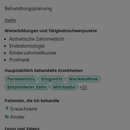
Behandlungsplanung
Über mich
mehr
Weiterbildungen und Tätigkeitsschwerpunkte
Ästhetische Zahnmedizin
Endodontologie
Kinderzahnheilkunde
Prothetik
Hauptsächlich behandelte Krankheiten
Parodontitis
Gingivitis
Wackelzähne
a11y_sr_more_dise
Entzündeter Zahn
Milchzahn
+31
Patienten, die ich behandle
Erwachsene
Kinder
Fotos und Videos