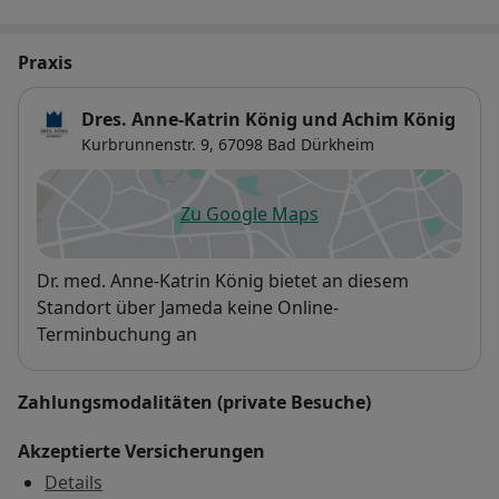
Praxis
Dres. Anne-Katrin König und Achim König
Kurbrunnenstr. 9,
67098
Bad Dürkheim
Zu Google Maps
öffnet in einer neuen Registe
Verfügbarkeit
Dr. med. Anne-Katrin König bietet an diesem
Standort über Jameda keine Online-
Terminbuchung an
Zahlungsmodalitäten (private Besuche)
Akzeptierte Versicherungen
Details