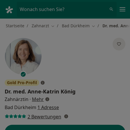
Ha
Wonach suchen Sie?
Startseite
Zahnarzt
Bad Dürkheim
Dr. med. Anne
Stadt ändern
Stadt ändern
Gold Pro-Profil
Dr. med.
Anne-Katrin König
über Spezialisierungen
Zahnärztin
·
Mehr
Bad Dürkheim
1 Adresse
2 Bewertungen