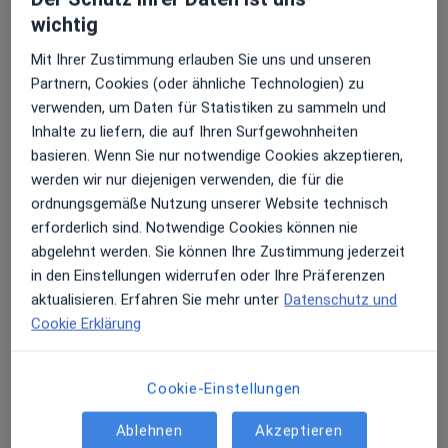
Röntgengerät (Digitale Volumentomographie) ein.
dafür, dass Sie sich bei uns jederzeit gut
wichtig
Dieses ermöglicht uns nicht nur präzise
Übersichtsaufnahmen, sondern auch hochauflösende
Mit Ihrer Zustimmung erlauben Sie uns und unseren
aufgehoben fühlen – ob Groß oder Klein.
Schichtaufnahmen in 3D. Damit lassen sich
Partnern, Cookies (oder ähnliche Technologien) zu
Behandlungen
verwenden, um Daten für Statistiken zu sammeln und
Besuchen Sie uns in unseren hellen, klimatisierten
in der Implantologie und Endodontie noch genauer
Inhalte zu liefern, die auf Ihren Surfgewohnheiten
Praxisräumen im Herzen von Bad Dürkheim.
planen.
basieren. Wenn Sie nur notwendige Cookies akzeptieren,
werden wir nur diejenigen verwenden, die für die
Kostenfreie Parkplätze finden Sie direkt am
ordnungsgemäße Nutzung unserer Website technisch
Wurstmarktgelände.
erforderlich sind. Notwendige Cookies können nie
abgelehnt werden. Sie können Ihre Zustimmung jederzeit
Wir freuen uns darauf, Sie persönlich kennenzulernen.
in den Einstellungen widerrufen oder Ihre Präferenzen
Vereinbaren Sie einfach einen Termin
aktualisieren. Erfahren Sie mehr unter
Datenschutz und
telefonisch unter 06322 98 11 77 oder nutzen Sie
Cookie Erklärung
unseren Online-Terminkalender auf unserer
Homepage.
Cookie-Einstellungen
Unsere Leistungen
Ablehnen
Akzeptieren