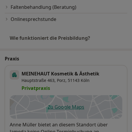
Faltenbehandlung (Beratung)
Onlinesprechstunde
Wie funktioniert die Preisbildung?
Praxis
MEINEHAUT Kosmetik & Ästhetik
Hauptstraße 463,
Porz
, 51143
Köln
Privatpraxis
Zu Google Maps
öffnet in einer neuen Registe
Verfügbarkeit
Anne Müller bietet an diesem Standort über
Jameda keine Online-Terminbuchung an