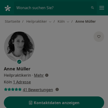
Ha
Wonach suchen Sie?
Startseite
Heilpraktiker
Köln
Anne Müller
Stadt ändern
Stadt ändern
Anne Müller
über Spezialisierungen
Heilpraktikerin
·
Mehr
Köln
1 Adresse
41 Bewertungen
Kontaktdaten anzeigen