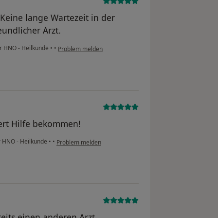
Keine lange Wartezeit in der
undlicher Arzt.
ür HNO - Heilkunde
•
•
Problem melden
ert Hilfe bekommen!
ür HNO - Heilkunde
•
•
Problem melden
its einen anderen Arzt