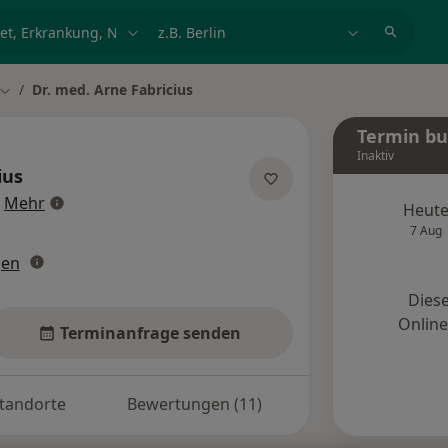
et, Erkrankung, Name
z.B. Berlin
Dr. med. Arne Fabricius
Stadt ändern
Termin b
Inaktiv
ius
über Spezialisierungen
Mehr
Heut
7 Aug
gen
Diese
Onlin
Terminanfrage senden
tandorte
Bewertungen (11)