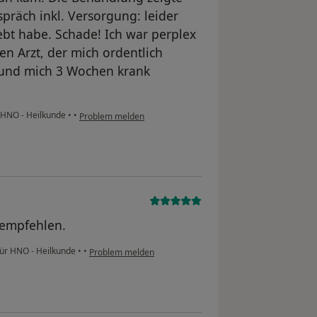
präch inkl. Versorgung: leider
lebt habe. Schade! Ich war perplex
n Arzt, der mich ordentlich
t und mich 3 Wochen krank
r HNO - Heilkunde
•
•
Problem melden
erempfehlen.
 für HNO - Heilkunde
•
•
Problem melden