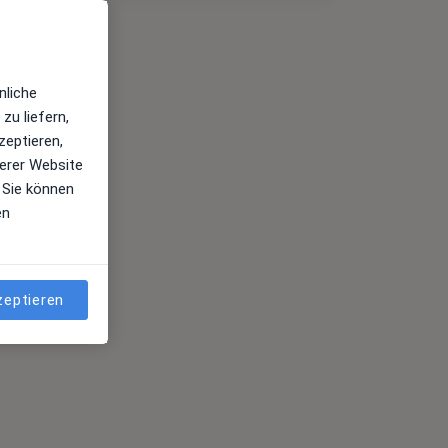
nliche
zu liefern,
zeptieren,
erer Website
 Sie können
en
zeptieren