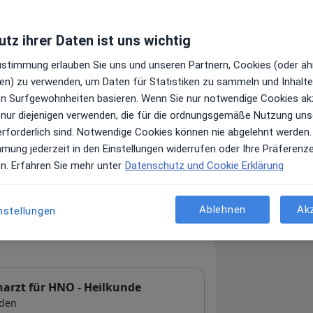
tz ihrer Daten ist uns wichtig
Zustimmung erlauben Sie uns und unseren Partnern, Cookies (oder äh
en) zu verwenden, um Daten für Statistiken zu sammeln und Inhalte 
ren Surfgewohnheiten basieren. Wenn Sie nur notwendige Cookies ak
 nur diejenigen verwenden, die für die ordnungsgemäße Nutzung uns
erforderlich sind. Notwendige Cookies können nie abgelehnt werden.
Leistungen und Kosten
mmung jederzeit in den Einstellungen widerrufen oder Ihre Präferenz
e Informationen über Leistungen
en. Erfahren Sie mehr unter
Datenschutz und Cookie Erklärung
ügt.
Ablehnen
Ak
nstellungen
harzt für HNO - Heilkunde
den