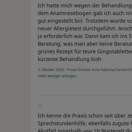
Ich hatte mich wegen der Behandlung
dem Anamnesebogen gab ich auch mit a
gut eingestellt bin. Trotzdem wurde v
neuer Allergietest durchgeführt. Ansch
ja erforderlich war. Dann kam ich in
Beratung, was man aber keine Beratu
grünes Rezept für teure Gingotablette
kürzeste Behandlung bish
3. Oktober 2020
•
Praxis Dr.med. Arne Fabricius Facharzt
mehr
weniger
anzeigen
Ich kenne die Praxis schon seit über z
Sprechstundenhilfe, ebenfalls zugute h
Akutfall innerhalb von 1h Wartezeit d