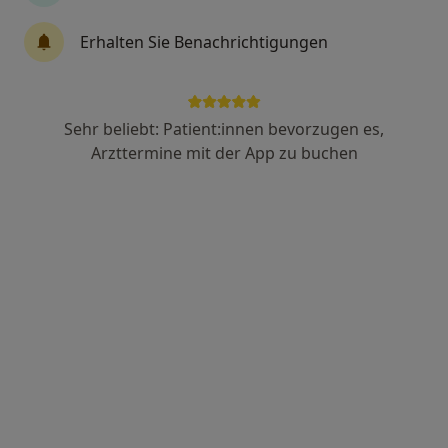
Erhalten Sie Benachrichtigungen
Dr. Gabriela Vashina-Georgi
Hautärztin (Dermatologin)
24 Bewertungen
Sehr beliebt: Patient:innen bevorzugen es,
Arzttermine mit der App zu buchen
Hermsdorfer Str. 16, Dresden
•
Zu Google Maps
HAUTE ESTETIQUE-Privatpraxis für Dermatologie & Ästhetik Dr. Gabriela Vashina-Georgi Fachärztin f. Dermatologie
Privatpraxis
Dieser Arzt bzw. diese Ärztin bietet keine Online-Terminbuchung an diesem Standort an.
Terminanfrage senden