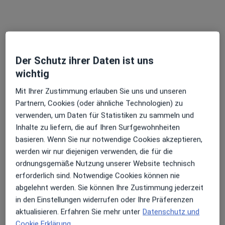
Dr. med. Till Illert
Allgemeinchirurg, Handchirurg, Spezieller Unfallchirurg
Der Schutz ihrer Daten ist uns
165 Bewertungen
wichtig
Mit Ihrer Zustimmung erlauben Sie uns und unseren
Fetscherstr. 29, Dresden
•
Zu Google Maps
Partnern, Cookies (oder ähnliche Technologien) zu
Praxis für Handchirurgie und Unfallchirurgie - Dr. med. Till Illert
verwenden, um Daten für Statistiken zu sammeln und
Dieser Arzt bzw. diese Ärztin bietet keine Online-Terminbuchung an diesem Standort an.
Inhalte zu liefern, die auf Ihren Surfgewohnheiten
basieren. Wenn Sie nur notwendige Cookies akzeptieren,
Terminanfrage senden
werden wir nur diejenigen verwenden, die für die
ordnungsgemäße Nutzung unserer Website technisch
erforderlich sind. Notwendige Cookies können nie
abgelehnt werden. Sie können Ihre Zustimmung jederzeit
in den Einstellungen widerrufen oder Ihre Präferenzen
aktualisieren. Erfahren Sie mehr unter
Datenschutz und
Cookie Erklärung