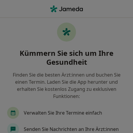
Ha
Ambulante Operation • Dresden, Sachsen
Filter & Sortierung
• 1
Zu Google Map
Ambulante Operation, Dresden
Kümmern Sie sich um Ihre
Wie wir die Suchergebnisse sortieren
Gesundheit
Finden Sie die besten Ärzt:innen und buchen Sie
Nach welchem Fachgebiet suchen Sie?
einen Termin. Laden Sie die App herunter und
Spezieller Unfallchirurg
Allergologe
Allge
erhalten Sie kostenlos Zugang zu exklusiven
Funktionen:
Verwalten Sie Ihre Termine einfach
Senden Sie Nachrichten an Ihre Ärzt:innen