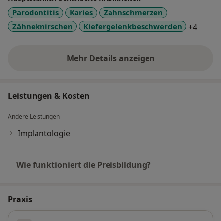
Parodontitis
Karies
Zahnschmerzen
a11y_
Zähneknirschen
Kiefergelenkbeschwerden
+4
Mehr Details anzeigen
über Erfahrungen
Leistungen & Kosten
Andere Leistungen
Implantologie
Wie funktioniert die Preisbildung?
Praxis