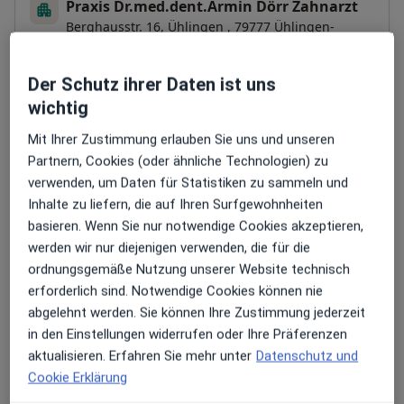
Praxis Dr.med.dent.Armin Dörr Zahnarzt
Berghausstr. 16,
Ühlingen
, 79777
Ühlingen-
Birkendorf
Der Schutz ihrer Daten ist uns
Zu Google Maps
wichtig
öffnet in einer neuen Registe
Mit Ihrer Zustimmung erlauben Sie uns und unseren
Verfügbarkeit
Dr. med. dent. Arnim Dörr bietet an diesem
Partnern, Cookies (oder ähnliche Technologien) zu
Standort über Jameda keine Online-
verwenden, um Daten für Statistiken zu sammeln und
Terminbuchung an
Inhalte zu liefern, die auf Ihren Surfgewohnheiten
basieren. Wenn Sie nur notwendige Cookies akzeptieren,
werden wir nur diejenigen verwenden, die für die
Zahlungsmodalitäten (private Besuche)
ordnungsgemäße Nutzung unserer Website technisch
erforderlich sind. Notwendige Cookies können nie
Akzeptierte Versicherungen
abgelehnt werden. Sie können Ihre Zustimmung jederzeit
Details
in den Einstellungen widerrufen oder Ihre Präferenzen
Telefonnummer
aktualisieren. Erfahren Sie mehr unter
Datenschutz und
Cookie Erklärung
0774...
Telefonnummer anzeigen