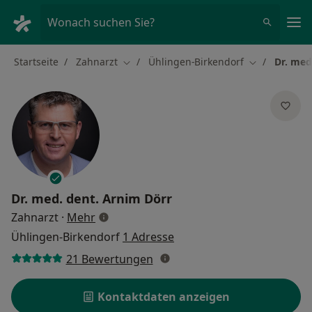
Ha
Wonach suchen Sie?
Startseite
Zahnarzt
Ühlingen-Birkendorf
Dr. med
Stadt ändern
Stadt ändern
Dr. med. dent.
Arnim Dörr
über Spezialisierungen
Zahnarzt
·
Mehr
Ühlingen-Birkendorf
1 Adresse
21 Bewertungen
Kontaktdaten anzeigen